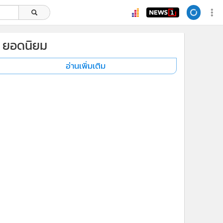
ยอดนิยม
อ่านเพิ่มเติม