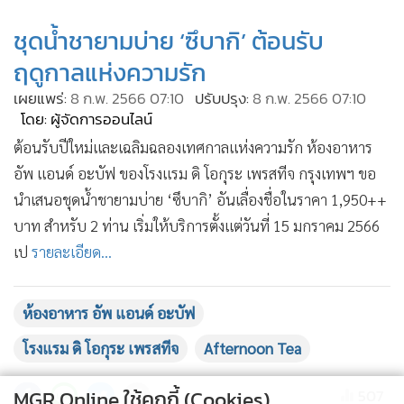
•
เกม
ชุดน้ำชายามบ่าย ‘ซึบากิ’ ต้อนรับ
•
วิทยาศาสตร์
ฤดูกาลแห่งความรัก
•
SMEs
เผยแพร่:
8 ก.พ. 2566 07:10
ปรับปรุง:
8 ก.พ. 2566 07:10
•
หุ้น
โดย: ผู้จัดการออนไลน์
•
อินโดจีน
ต้อนรับปีใหม่และเฉลิมฉลองเทศกาลแห่งความรัก ห้องอาหาร
•
กองทุนรวม
อัพ แอนด์ อะบัฟ ของโรงแรม ดิ โอกุระ เพรสทีจ กรุงเทพฯ ขอ
•
Celeb Online
นำเสนอชุดน้ำชายามบ่าย ‘ซึบากิ’ อันเลื่องชื่อในราคา 1,950++
•
Factcheck
บาท สำหรับ 2 ท่าน เริ่มให้บริการตั้งแต่วันที่ 15 มกราคม 2566
•
ญี่ปุ่น
เป
รายละเอียด...
•
News1
•
Gotomanager
ห้องอาหาร อัพ แอนด์ อะบัฟ
โรงแรม ดิ โอกุระ เพรสทีจ
Afternoon Tea
507
MGR Online ใช้คุกกี้ (Cookies)