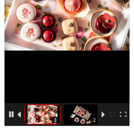
•
Good health & Well-being
•
Green Innovation & SD
•
Management & HR
•
MGR Live
•
Infographic
•
การเมือง
•
ท่องเที่ยว
•
กีฬา
•
ต่างประเทศ
•
Special Scoop
•
เศรษฐกิจ-ธุรกิจ
•
จีน
•
ชุมชน-คุณภาพชีวิต
5
1
2
•
อาชญากรรม
•
Motoring