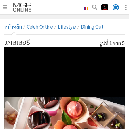
•
หน้าหลัก
หน้าหลัก
Celeb Online
Lifestyle
Dining Out
•
ทันเหตุการณ์
•
ภาคใต้
แกลเลอรี
รูปที่
1
จาก 5
•
ภูมิภาค
•
Online Section
•
บันเทิง
•
ผู้จัดการรายวัน
•
คอลัมนิสต์
•
ละคร
•
CbizReview
•
Cyber BIZ
•
ผู้จัดกวน