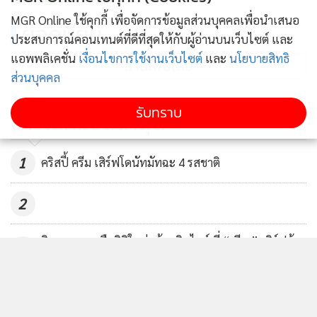
MGR Online ใช้คุกกี้ เพื่อจัดการข้อมูลส่วนบุคคลเพื่อนำเสนอ
ยอดนิยม
ประสบการณ์คอนเทนต์ที่ดีที่สุดให้กับผู้อ่านบนเว็บไซต์ และ
แอพพลิเคชั่น
เงื่อนไขการใช้งานเว็บไซต์
และ
นโยบายสิทธิ
อ่านเพิ่มเติม
ส่วนบุคคล
รับทราบ
ข่าวในหมวดล่าสุด
1
คริสปี้ ครีม เสิร์ฟโดนัทมัทฉะ 4 รสชาติ
2
ชิมอาหารเหนือมิติใหม่พร้อมจิบไวน์ ที่ “เวียง” เสิร์ฟข้าว
3
ซอย 5 ยุค ความอร่อยจากอดีตถึงอนาคต
เครื่องดื่มนมสุดพิเศษจาก 12 ร้านดัง กับแคมเปญ
4
“MEGA MILK IN BLOOM”