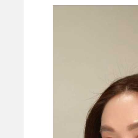
•
อินโดจีน
•
กองทุนรวม
•
Celeb Online
•
Factcheck
•
ญี่ปุ่น
•
News1
•
Gotomanager