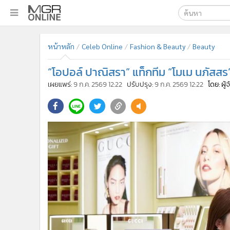
เลือกเครื่องมือท
•
หน้าหลัก
หน้าหลัก
Celeb Online
Fashion & Beauty
Beauty
ค้นหา
•
ทันเหตุการณ์
Google
•
ภาคใต้
“โอปอล์ ปาณิสรา” แท็กทีม “โมเม นภัสสร
•
ภูมิภาค
MGR Onl
เผยแพร่:
9 ก.ค. 2569 12:22
ปรับปรุง:
9 ก.ค. 2569 12:22
โดย: ผู
•
Online Section
ค้นหาขั
•
บันเทิง
•
ผู้จัดการรายวัน
•
คอลัมนิสต์
•
ละคร
•
CbizReview
•
Cyber BIZ
•
ผู้จัดกวน
•
Good health & Well-being
•
Green Innovation & SD