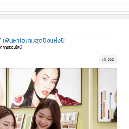
ี่ใช้
” เฟ้นหาไอเทมสุดปังแห่งปี
ine
้จัดการออนไลน์
้นสูง
220