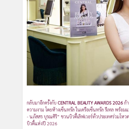
•
Management & HR
•
MGR Live
•
Infographic
•
การเมือง
•
ท่องเที่ยว
•
กีฬา
•
ต่างประเทศ
•
Special Scoop
•
เศรษฐกิจ-ธุรกิจ
•
จีน
•
ชุมชน-คุณภาพชีวิต
•
อาชญากรรม
•
Motoring
•
เกม
กลับมาอีกครั้งกับ
CENTRAL BEAUTY AWARDS 2026
ก้
ความงาม โดยห้างเซ็นทรัล ในเครือเซ็นทรัล รีเทล พร้อมแ
•
วิทยาศาสตร์
- นภัสสร บุรณศิริ” ชวนบิวตี้เลิฟเวอร์ทั่วประเทศร่วมโหวต
•
SMEs
บิวตี้แห่งปี 2026
•
หุ้น