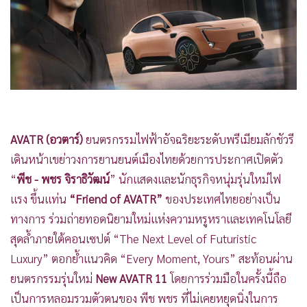
•
Good health & Well-being
•
Green Innovation & SD
•
Management & HR
•
MGR Live
•
Infographic
•
การเมือง
•
ท่องเที่ยว
AVATR (อวตาร์)
ยนตรกรรมไฟฟ้าอัจฉริยะระดับพรีเมียมลักชัวรี
•
กีฬา
เดินหน้าเขย่าวงการยานยนต์เมืองไทยด้วยการประกาศเปิดตัว
•
ต่างประเทศ
“
พีช - พชร จิราธิวัฒน์
” นักแสดงและนักธุรกิจหนุ่มรุ่นใหม่ไฟ
•
Special Scoop
แรง ขึ้นแท่น
“Friend of AVATR”
ของประเทศไทยอย่างเป็น
•
เศรษฐกิจ-ธุรกิจ
ทางการ ร่วมถ่ายทอดนิยามใหม่แห่งความหรูหราและเทคโนโลยี
•
จีน
สุดล้ำภายใต้คอนเซปต์ “The Next Level of Futuristic
•
ชุมชน-คุณภาพชีวิต
Luxury” ตอกย้ำแนวคิด “Every Moment, Yours” สะท้อนผ่าน
•
อาชญากรรม
ยนตรกรรมรุ่นใหม่
New AVATR 11
โดยการร่วมมือในครั้งนี้ถือ
•
Motoring
เป็นการหลอมรวมตัวตนของ พีช พชร ที่ไม่เคยหยุดนิ่งในการ