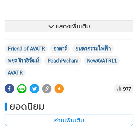
แสดงเพิ่มเติม
Friend of AVATR
อวตาร์
ยนตรกรรมไฟฟ้า
พชร จิราธิวัฒน์
PeachPachara
NewAVATR11
The Next Level of Futuristic Luxury ถูกถ่ายทอดอย่างทรง
พลังผ่าน New AVATR 11 รถยนต์สไตล์ SUV คูเป้สุดหรู ที่ผสาน
AVATR
ดีไซน์ล้ำอนาคตเข้ากับความเหนือระดับในแบบ New Luxury ที่
977
ให้ความสำคัญกับเทคโนโลยีอัจฉริยะและดีไซน์ที่โฉบเฉี่ยว และ
Emotive Luxury หรือความหรูหราที่ตอบสนองต่ออารมณ์และ
ยอดนิยม
ความรู้สึกรอบด้านเพื่อมอบประสบการณ์การขับขี่ที่เชื่อมโยงกับ
ผู้ขับขี่ในทุกมิติยกระดับสู่ความหรูหราแห่งอนาคตอย่างแท้จริง
อ่านเพิ่มเติม