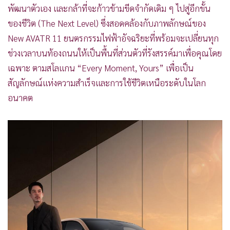
พัฒนาตัวเอง และกล้าที่จะก้าวข้ามขีดจำกัดเดิม ๆ ไปสู่อีกขั้น
•
เกม
ของชีวิต (The Next Level) ซึ่งสอดคล้องกับภาพลักษณ์ของ
•
วิทยาศาสตร์
New AVATR 11 ยนตรกรรมไฟฟ้าอัจฉริยะที่พร้อมจะเปลี่ยนทุก
•
SMEs
ช่วงเวลาบนท้องถนนให้เป็นพื้นที่ส่วนตัวที่รังสรรค์มาเพื่อคุณโดย
•
หุ้น
เฉพาะ ตามสโลแกน “Every Moment, Yours” เพื่อเป็น
•
อินโดจีน
สัญลักษณ์แห่งความสำเร็จและการใช้ชีวิตเหนือระดับในโลก
•
กองทุนรวม
อนาคต
•
Celeb Online
•
Factcheck
•
ญี่ปุ่น
•
News1
•
Gotomanager