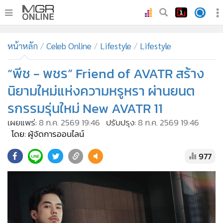
•
หน้าหลัก
หน้าหลัก
Celeb Online
Lifestyle
Lifestyle
•
ทันเหตุการณ์
•
“พีช - พชร” Friend of AVATR สร้าง
ภาคใต้
•
ภูมิภาค
นิยามใหม่แห่งความหรูหรา ผ่านยนต
•
Online Section
รกรรมรุ่นใหม่ New AVATR 11
•
บันเทิง
เผยแพร่:
8 ก.ค. 2569 19:46
ปรับปรุง:
8 ก.ค. 2569 19:46
•
ผู้จัดการรายวัน
โดย: ผู้จัดการออนไลน์
•
คอลัมนิสต์
977
•
ละคร
•
CbizReview
•
Cyber BIZ
•
ผู้จัดกวน