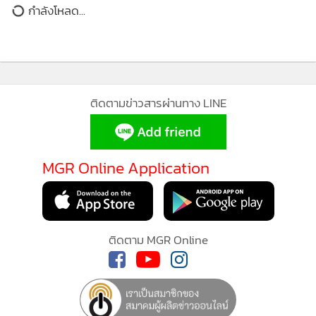
กำลังโหลด...
ติดตามข่าวสารผ่านทาง LINE
MGR Online Application
"คุณพีช พชร คือตัวแทนของคนรุ่นใหม่ที่มีทั้งวิสัยทัศน์เฉียบคม
MGR Online ใช้คุกกี้ (Cookies)
และสไตล์ที่โดดเด่น มีสัญชาตญาณในการเลือกสิ่งที่ดีที่สุดเพื่อ
MGR Online ใช้คุกกี้ เพื่อจัดการข้อมูลส่วนบุคคลเพื่อนำเสนอ
ก้าวไปสู่ขั้นที่เหนือกว่า ซึ่งสิ่งเหล่านี้ตรงกับดีเอ็นเอของ New
ประสบการณ์คอนเทนต์ที่ดีที่สุดให้กับผู้อ่านบนเว็บไซต์ และ
AVATR 11 ที่พร้อมจะพาทุกคนไปสัมผัสกับ The Next Level of
ติดตาม MGR Online
แอพพลิเคชั่น
เงื่อนไขการใช้งานเว็บไซต์
และ
นโยบายสิทธิ
Futuristic Luxury ด้วยนวัตกรรมการขับขี่อัจฉริยะและความ
ส่วนบุคคล
หรูหราที่เข้าใจอารมณ์ผู้ขับขี่อย่างแท้จริง มอบประสบการณ์ที่
ทำให้ทุกช่วงเวลามีคุณค่าและเป็นของคุณในทุกนาที หรือ Every
รับทราบ