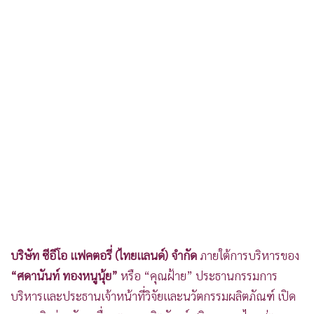
•
เกม
•
วิทยาศาสตร์
•
SMEs
•
หุ้น
•
อินโดจีน
•
กองทุนรวม
•
Celeb Online
•
Factcheck
•
ญี่ปุ่น
•
News1
•
Gotomanager
บริษัท ซีอีโอ แฟคตอรี่ (ไทยแลนด์) จำกัด
ภายใต้การบริหารของ
“ศดานันท์ ทองหนูนุ้ย”
หรือ “คุณฝ้าย” ประธานกรรมการ
บริหารและประธานเจ้าหน้าที่วิจัยและนวัตกรรมผลิตภัณฑ์ เปิด