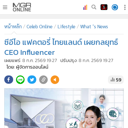
•
หน้าหลัก
หน้าหลัก
Celeb Online
Lifestyle
What ’s News
•
ทันเหตุการณ์
•
ซีอีโอ แฟคตอรี่ ไทยแลนด์ เผยกลยุทธ์
ภาคใต้
•
ภูมิภาค
CEO Influencer
•
Online Section
เผยแพร่:
8 ก.ค. 2569 19:27
ปรับปรุง:
8 ก.ค. 2569 19:27
•
บันเทิง
โดย: ผู้จัดการออนไลน์
•
ผู้จัดการรายวัน
59
•
คอลัมนิสต์
•
ละคร
•
CbizReview
•
Cyber BIZ
•
ผู้จัดกวน