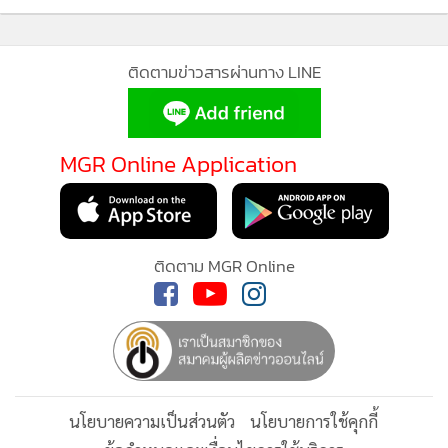
ติดตามข่าวสารผ่านทาง LINE
และมิติที่สามคือการคัดเลือกพาร์ทเนอร์ซัพพลายเชนและมอง
หาโอกาสต่อยอดนวัตกรรม เนื่องจากวัตถุดิบอาหารเสริม
สามารถผลิตได้จากหลายประเทศทั่วโลก และไม่มีแหล่งผลิตใดที่
MGR Online Application
ครอบคลุมวัตถุดิบได้ทุกประเภท เราจึงให้ความสำคัญกับการ
MGR Online ใช้คุกกี้ (Cookies)
ค้นหา คัดเลือก และประเมินซัพพลายเออร์ที่มีศักยภาพ รวมถึง
MGR Online ใช้คุกกี้ เพื่อจัดการข้อมูลส่วนบุคคลเพื่อนำเสนอ
การเดินทางไปพบซัพพลายเออร์ในต่างประเทศ หรือเยี่ยมชม
ประสบการณ์คอนเทนต์ที่ดีที่สุดให้กับผู้อ่านบนเว็บไซต์ และ
ติดตาม MGR Online
บริษัทที่ทำธุรกิจร่วมกันอยู่แล้ว เพื่อดูมาตรฐานและมองหา
แอพพลิเคชั่น
เงื่อนไขการใช้งานเว็บไซต์
และ
นโยบายสิทธิ
โอกาสในการต่อยอดสารสกัด เทคโนโลยี และนวัตกรรมใหม่ ๆ
ส่วนบุคคล
ให้ผลิตภัณฑ์พัฒนาได้ดีขึ้นกว่าเดิม ซึ่งสะท้อนบทบาทของ R&D
ซีอีโอ แฟคตอรี่ ไทยแลนด์ ในการยกระดับการทำงานด้าน
รับทราบ
ผลิตภัณฑ์อย่างเป็นระบบ”
นโยบายความเป็นส่วนตัว
นโยบายการใช้คุกกี้