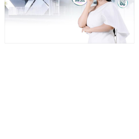
•
Good health & Well-being
•
Green Innovation & SD
•
Management & HR
•
MGR Live
•
Infographic
•
การเมือง
•
ท่องเที่ยว
•
กีฬา
•
ต่างประเทศ
•
Special Scoop
•
เศรษฐกิจ-ธุรกิจ
•
จีน
•
ชุมชน-คุณภาพชีวิต
•
อาชญากรรม
•
Motoring