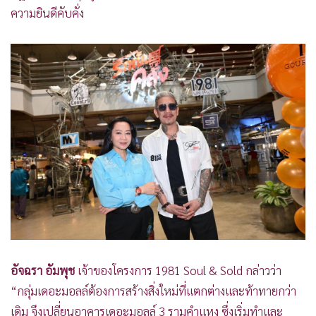
•
เกม
ความยินดีคับคั่ง
•
วิทยาศาสตร์
•
SMEs
•
หุ้น
•
อินโดจีน
•
กองทุนรวม
•
Celeb Online
•
Factcheck
•
ญี่ปุ่น
•
News1
•
Gotomanager
อัจฉรา อัมพุช
เจ้าของโครงการ 1981 Soul & Sold กล่าวว่า
“กลุ่มเดอะมอลล์ต้องการสร้างสิ่งใหม่ที่แตกต่างและท้าทายกว่า
เดิม จึงเปลี่ยนอาคารเดอะมอลล์ 3 รามคำแหง ซึ่งเริ่มทำและ