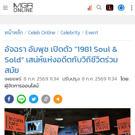
•
หน้าหลัก
•
หน้าหลัก
ทันเหตุการณ์
Celeb Online
Celebrity
Event
•
ภาคใต้
อัจฉรา อัมพุช เปิดตัว “1981 Soul &
•
ภูมิภาค
Sold” เสน่ห์แห่งอดีตกับวิถีชีวิตร่วม
•
Online Section
สมัย
•
บันเทิง
เผยแพร่:
8 ก.ค. 2569 11:34
ปรับปรุง:
8 ก.ค. 2569 11:34
โดย:
•
ผู้จัดการรายวัน
ผู้จัดการออนไลน์
•
คอลัมนิสต์
•
ละคร
•
CbizReview
•
Cyber BIZ
•
ผู้จัดกวน