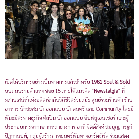
•
Good health & Well-being
•
Green Innovation & SD
•
Management & HR
•
MGR Live
•
Infographic
•
การเมือง
•
ท่องเที่ยว
•
กีฬา
•
ต่างประเทศ
เปิดให้บริการอย่างเป็นทางการแล้วสำหรับ
1981 Soul & Sold
•
Special Scoop
บนถนนรามคำแหง ซอย 15 ภายใต้แนวคิด "
Newstalgia
" ที่
•
เศรษฐกิจ-ธุรกิจ
ผสานเสน่ห์แห่งอดีตเข้ากับวิถีชีวิตร่วมสมัย ศูนย์รวมร้านค้า ร้าน
•
จีน
อาหาร นักสะสม นักออกแบบ นักดนตรี และ Community โดยมี
•
ชุมชน-คุณภาพชีวิต
พันธมิตรทางธุรกิจ ศิลปิน นักออกแบบ อินฟลูเอนเซอร์ และผู้
•
อาชญากรรม
ประกอบการจากหลากหลายวงการ อาทิ จิตต์สิงห์ สมบุญ, วรฐก์
•
Motoring
ปิฏกานนท์, กลุ่มผู้สร้างภาพยนตร์พันทางอาร์ตเวิร์ค ร่วมแสดง