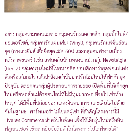
อย่าง กลุ่มความชอบเฉพาะ กลุ่มคนรักรถคลาสสิก, กลุ่มบิ๊กไบค์/
มอเตอร์ไซค์, กลุ่มคนรักแผ่นเสียง (Vinyl), กลุ่มคนรักแฟชั่นย้อน
ยุค (กางเกงยีนส์ เสื้อยืดยุค 40s-60s) และกลุ่มคนทำงานเบื้อง
หลังภาพยนตร์ (เช่น แฟนคลับบ้านทองบาน), กลุ่ม Newstalgia
(Gen Z) กลุ่มคนรุ่นใหม่ที่โหยหาอดีต ชอบศึกษาว่ายุคพ่อแม่แต่ง
ตัวหรือเล่นอะไร แล้วนำสิ่งเหล่านั้นมาปรับโฉมใหม่ให้เข้ากับยุค
ปัจจุบัน ตลอดจนกลุ่มผู้ประกอบการรายย่อย เปิดพื้นที่ให้เด็กยุค
ใหม่หรือพ่อค้าแม่ค้าออนไลน์ที่ไม่มีทุนมากพอ ที่จะไปเช่าห้าง
ใหญ่ๆ ได้มีพื้นที่ปล่อยของ แสดงจินตนาการ และเติบโตไปด้วย
กันในฐานะ "พาร์ทเนอร์" ไม่ใช่แค่ผู้เช่า ที่สำคัญโครงการนี้มี
Live สด Commerce สำหรับไลฟ์สด เพื่อให้เด็กรุ่นใหม่หรืออิน
ฟลูเอนเซอร์ เข้ามาหยิบจับสินค้าในโครงการไปไลฟ์ขายได้”