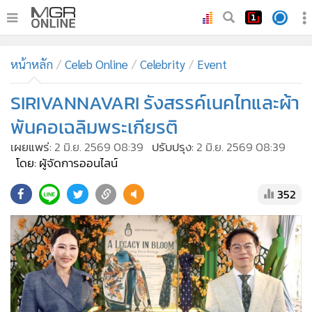
•
หน้าหลัก
หน้าหลัก
Celeb Online
Celebrity
Event
•
ทันเหตุการณ์
•
SIRIVANNAVARI รังสรรค์เนคไทและผ้า
ภาคใต้
•
ภูมิภาค
พันคอเฉลิมพระเกียรติ
•
Online Section
เผยแพร่:
2 มิ.ย. 2569 08:39
ปรับปรุง:
2 มิ.ย. 2569 08:39
•
บันเทิง
โดย: ผู้จัดการออนไลน์
•
ผู้จัดการรายวัน
352
•
คอลัมนิสต์
•
ละคร
•
CbizReview
•
Cyber BIZ
•
ผู้จัดกวน