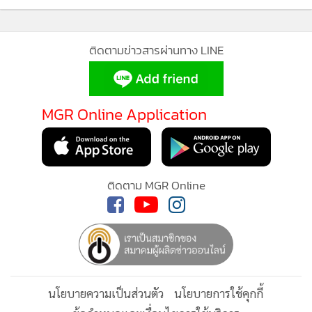
ติดตามข่าวสารผ่านทาง LINE
MGR Online Application
พร้อมจัดนิทรรศการถ่ายทอดเรื่องราวพระเกียรติคุณ การ
สืบสานรสนิยมความงาม และการพัฒนางานหัตถศิลป์ไทยของทั้ง
MGR Online ใช้คุกกี้ (Cookies)
3 พระองค์ โดยเปิดให้เข้าชม ตั้งแต่วันนี้ถึง 30 มิ.ย. 69 (อังคาร-
MGR Online ใช้คุกกี้ เพื่อจัดการข้อมูลส่วนบุคคลเพื่อนำเสนอ
อาทิตย์) เวลา 09.00-16.00 น. ณ พิพิธภัณฑ์พระบาทสมเด็จ
ประสบการณ์คอนเทนต์ที่ดีที่สุดให้กับผู้อ่านบนเว็บไซต์ และ
ติดตาม MGR Online
พระปกเกล้าเจ้าอยู่หัว
แอพพลิเคชั่น
เงื่อนไขการใช้งานเว็บไซต์
และ
นโยบายสิทธิ
ส่วนบุคคล
รับทราบ
นโยบายความเป็นส่วนตัว
นโยบายการใช้คุกกี้