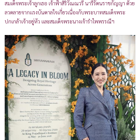
สมเด็จพระเจ้าลูกเธอ เจ้าฟ้าสิริวัณณวรี นารีรัตนราชกัญญา ด้วย
•
เกม
ลวดลายจากแรงบันดาลใจเกี่ยวเนื่องกับพระบาทสมเด็จพระ
•
วิทยาศาสตร์
ปกเกล้าเจ้าอยู่หัว และสมเด็จพระนางเจ้ารำไพพรรณีฯ
•
SMEs
•
หุ้น
•
อินโดจีน
•
กองทุนรวม
•
Celeb Online
•
Factcheck
•
ญี่ปุ่น
•
News1
•
Gotomanager