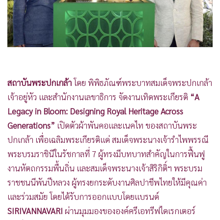
•
Good health & Well-being
•
Green Innovation & SD
•
Management & HR
•
MGR Live
•
Infographic
•
การเมือง
สถาบันพระปกเกล้า
โดย พิพิธภัณฑ์พระบาทสมเด็จพระปกเกล้า
•
ท่องเที่ยว
เจ้าอยู่หัว และสำนักงานเลขาธิการ จัดงานเทิดพระเกียรติ
“A
•
กีฬา
Legacy in Bloom: Designing Royal Heritage Across
•
ต่างประเทศ
Generations”
เปิดตัวผ้าพันคอและเนคไท ของสถาบันพระ
•
Special Scoop
ปกเกล้า เพื่อเฉลิมพระเกียรติแด่ สมเด็จพระนางเจ้ารำไพพรรณี
•
เศรษฐกิจ-ธุรกิจ
พระบรมราชินีในรัชกาลที่ 7 ผู้ทรงมีบทบาทสำคัญในการฟื้นฟู
•
จีน
งานหัตถกรรมพื้นถิ่น และสมเด็จพระนางเจ้าสิริกิติ์ฯ พระบรม
ราชชนนีพันปีหลวง ผู้ทรงยกระดับงานศิลปาชีพไทยให้มีคุณค่า
•
ชุมชน-คุณภาพชีวิต
และร่วมสมัย โดยได้รับการออกแบบโดยแบรนด์
•
อาชญากรรม
SIRIVANNAVARI
ผ่านมุมมองขององค์ครีเอทรีฟไดเรกเตอร์
•
Motoring