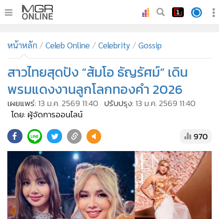
•
หน้าหลัก
หน้าหลัก
Celeb Online
Celebrity
Gossip
•
ทันเหตุการณ์
•
สาวไทยสุดปัง “ส้มโอ ธัญรัศม์” เดิน
ภาคใต้
•
ภูมิภาค
พรมแดงงานลูกโลกทองคำ 2026
•
Online Section
เผยแพร่:
13 ม.ค. 2569 11:40
ปรับปรุง:
13 ม.ค. 2569 11:40
•
บันเทิง
โดย: ผู้จัดการออนไลน์
•
ผู้จัดการรายวัน
970
•
คอลัมนิสต์
•
ละคร
•
CbizReview
•
Cyber BIZ
•
ผู้จัดกวน