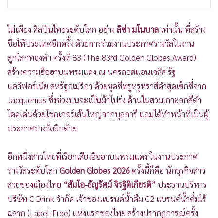
•
เกม
•
วิทยาศาสตร์
ไม่เพียง ศิลปินไทยระดับโลก อย่าง
ลิซ่า มโนบาล
เท่านั้น ที่สร้าง
•
SMEs
ชื่อให้ประเทศอีกครั้ง ด้วยการร่วมงานประกาศรางวัลในงาน
•
หุ้น
ลูกโลกทองคำ ครั้งที่ 83 (The 83rd Golden Globes Award)
•
อินโดจีน
สร้างความฮือฮาบนพรมแดง ณ นครลอสแอนเจลิส รัฐ
•
กองทุนรวม
แคลิฟอร์เนีย สหรัฐอเมริกา ด้วยชุดซีทรูหรูหราสีดำสุดเซ็กซี่จาก
•
Celeb Online
Jacquemus ซึ่งช่วงบนจะเป็นผ้าโปร่ง ด้านในสวมเกาะอกสีดำ
•
Factcheck
โดดเด่นด้วยโชกเกอร์เส้นใหญ่จากบุลการี แถมได้ทำหน้าที่เป็นผู้
ประกาศรางวัลอีกด้วย
•
ญี่ปุ่น
•
News1
อีกหนึ่งสาวไทยที่เรียกเสียงฮือฮาบนพรมแดง ในงานประกาศ
•
Gotomanager
รางวัลระดับโลก
Golden Globes 2026
ครั้งนี้ก็คือ นักธุรกิจสาว
สวยของเมืองไทย
“ส้มโอ-ธัญรัศม์ จิรฐิติเกียรติ”
ประธานบริหาร
บริษัท C Drink จำกัด เจ้าของแบรนด์น้ำดื่ม C2 แบรนด์น้ำดื่มไร้
ฉลาก (Label-Free) แห่งแรกของไทย สร้างปรากฏการณ์ครั้ง