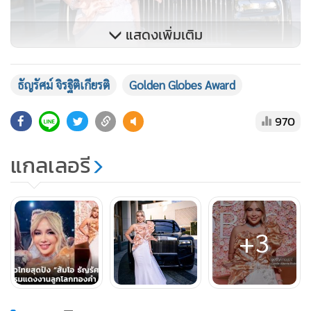
แสดงเพิ่มเติม
ธัญรัศม์ จิรฐิติเกียรติ
Golden Globes Award
970
แกลเลอรี
+3