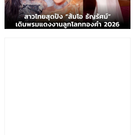
•
Good health & Well-being
•
Green Innovation & SD
•
Management & HR
•
MGR Live
•
Infographic
•
การเมือง
•
ท่องเที่ยว
•
กีฬา
•
ต่างประเทศ
•
Special Scoop
•
เศรษฐกิจ-ธุรกิจ
•
จีน
•
ชุมชน-คุณภาพชีวิต
•
อาชญากรรม
•
Motoring