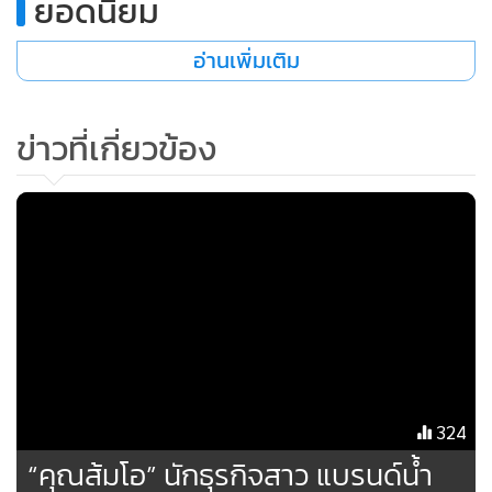
ยอดนิยม
อ่านเพิ่มเติม
ข่าวที่เกี่ยวข้อง
324
“คุณส้มโอ” นักธุรกิจสาว แบรนด์น้ำ
MGR Online ใช้คุกกี้ (Cookies)