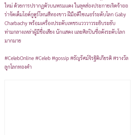
ใหม่ ด้วยการปรากฏตัวบนพรมแดง ในลุคส่องประกายเจิดจ้าออ
ร่าจัดเต็มโอต์กูตูร์โทนสีทองขาว ฝีมือดีไซเนอร์ระดับโลก Gaby
Charbachy พร้อมเครื่องประดับเพชรแวววาวระยิบระยับ
ท่ามกลางเหล่าผู้มีชื่อเสียง นักแสดง และศิลปินชื่อดังระดับโลก
มากมาย
#CelebOnline #Celeb #gossip #ธัญรัศม์จิรฐิติเกียรติ #รางวัล
ลูกโลกทองคำ