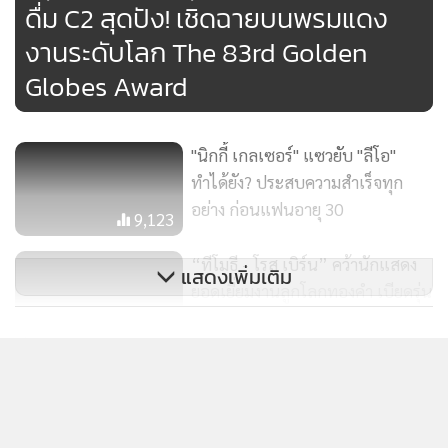
ดื่ม C2 สุดปัง! เชิดฉายบนพรมแดง
MGR Online ใช้คุกกี้ เพื่อจัดการข้อมูลส่วนบุคคลเพื่อนำเสนอ
งานระดับโลก The 83rd Golden
ประสบการณ์คอนเทนต์ที่ดีที่สุดให้กับผู้อ่านบนเว็บไซต์ และ
Globes Award
แอพพลิเคชั่น
เงื่อนไขการใช้งานเว็บไซต์
และ
นโยบายสิทธิ
ส่วนบุคคล
"นิกกี้ เกลเซอร์" แซวยับ "ลีโอ"
รับทราบ
ทำได้ยัง? ประสบความสำเร็จทุก
อย่าง ก่อนแฟนอายุ 30
9,123
“ทีโมธี - โรส เบิร์น” คว้านักแสดง
แสดงเพิ่มเติม
ยอดเยี่ยมงานลูกโลกทองคำ เบียดรุ่น
เก๋าตัวเต็งตุ๊บหมดแผง
4,965
กำลังโหลด...
นิตยสาร Variety ยก “ลิซ่า” เป็นนัก
แสดงดาวรุ่งแห่งปี 2025
5,537