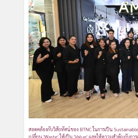
สอดคล้องกับวิสัยทัศน์ของ BTNC ในการเป็น Sustainable 
เปลี่ยน 'Waste' ให้เป็น 'Value' และให้ความสำคัญกับก