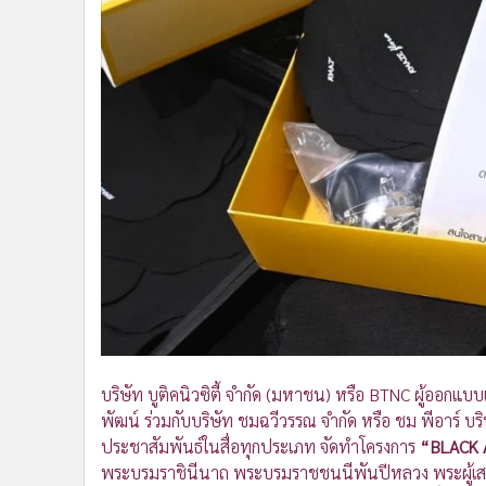
•
Management & HR
•
MGR Live
•
Infographic
•
การเมือง
•
ท่องเที่ยว
•
กีฬา
•
ต่างประเทศ
•
Special Scoop
•
เศรษฐกิจ-ธุรกิจ
•
จีน
•
ชุมชน-คุณภาพชีวิต
•
อาชญากรรม
•
Motoring
•
เกม
บริษัท บูติคนิวซิตี้ จำกัด (มหาชน) หรือ BTNC ผู้ออกแ
•
วิทยาศาสตร์
พัฒน์ ร่วมกับบริษัท ชมฉวีวรรณ จำกัด หรือ ชม พีอาร์ บ
•
SMEs
ประชาสัมพันธ์ในสื่อทุกประเภท จัดทำโครงการ
“BLACK 
พระบรมราชินีนาถ พระบรมราชชนนีพันปีหลวง พระผู้เสด็จ
•
หุ้น