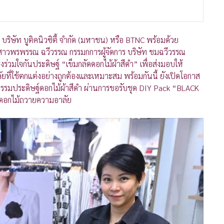
ิษัท บูติคนิวซิตี้ จำกัด (มหาชน) หรือ BTNC พร้อมด้วย
สาวพรพรรณ ฉวีวรรณ กรรมกการผู้จัดการ บริษัท ชมฉวีวรรณ
งร่วมใจกันประดิษฐ์ “เข็มกลัดดอกไม้ผ้าสีดำ” เพื่อส่งมอบให้
ยที่ใช้ตกแต่งอย่างถูกต้องและเหมาะสม พร้อมกันนี้ ยังเปิดโอกาส
กรรมประดิษฐ์ดอกไม้ผ้าสีดำ ผ่านการขอรับชุด DIY Pack “BLACK
์ดอกไม้ถวายความอาลัย