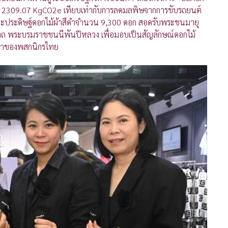
 2309.07 KgCO2e เทียบเท่ากับการลดมลพิษจากการขับรถยนต์
ี่จะประดิษฐ์ดอกไม้ผ้าสีดำจำนวน 9,300 ดอก สอดรับพระชนมายุ
ีนาถ พระบรมราชชนนีพันปีหลวง เพื่อมอบเป็นสัญลักษณ์ดอกไม้
ัทธาของพสกนิกรไทย