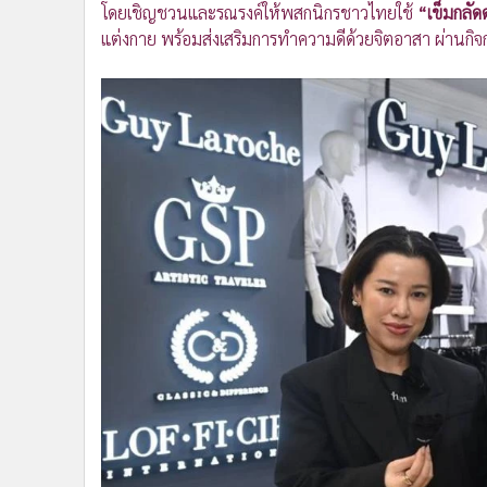
โดยเชิญชวนและรณรงค์ให้พสกนิกรชาวไทยใช้
“เข็มกลัด
•
อินโดจีน
แต่งกาย พร้อมส่งเสริมการทำความดีด้วยจิตอาสา ผ่านกิจ
•
กองทุนรวม
•
Celeb Online
•
Factcheck
•
ญี่ปุ่น
•
News1
•
Gotomanager