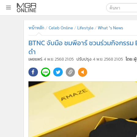
เลือกเครื่องมือท
•
หน้าหลัก
หน้าหลัก
Celeb Online
Lifestyle
What ’s News
ค้นหา
•
ทันเหตุการณ์
Google
•
ภาคใต้
BTNC จับมือ ชมพีอาร์ ชวนร่วมกิจกรรม
•
ภูมิภาค
MGR Onl
ดำ
•
Online Section
เผยแพร่:
4 พ.ย. 2568 21:05
ปรับปรุง:
4 พ.ย. 2568 21:05
โดย: ผ
ค้นหาขั
•
บันเทิง
•
ผู้จัดการรายวัน
•
คอลัมนิสต์
•
ละคร
•
CbizReview
•
Cyber BIZ
•
ผู้จัดกวน
•
Good health & Well-being
•
Green Innovation & SD