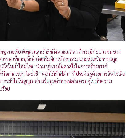
รเชิดชูพระเกียรติคุณ และรำลึกถึงพระเมตตาที่ทรงมีต่อปวงชนชาว
ษ เพื่ออนุรักษ์ ส่งเสริมศิลปหัตถกรรม และส่งเสริมการปลูก
ูมิใจในผ้าไหมไทย นำมาสู่แรงบันดาลใจในการสร้างสรรค์
หนือกาลเวลา โดยใช้ “ดอกไม้ผ้าสีดำ” ที่ประดิษฐ์ด้วยการอัพไซเคิล
กรผ้าไม่ให้สูญเปล่า เพิ่มมูลค่าทางจิตใจ ควบคู่ไปกับความ
บร้อย