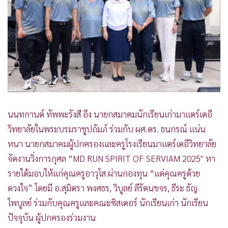
•
Good health & Well-being
•
Green Innovation & SD
•
Management & HR
•
MGR Live
•
Infographic
•
การเมือง
•
ท่องเที่ยว
•
กีฬา
นนทกานต์ ทัพพะรังสี อึง นายกสมาคมนักเรียนเก่ามาแตร์เดอี
•
ต่างประเทศ
วิทยาลัยในพระบรมราชูปถัมภ์ ร่วมกับ ผศ.ดร. ธนกรณ์ แน่น
•
Special Scoop
หนา นายกสมาคมผู้ปกครองและครูโรงเรียนมาแตร์เดอีวิทยาลัย
•
เศรษฐกิจ-ธุรกิจ
จัดงานวิ่งการกุศล “MD RUN SPIRIT OF SERVIAM 2025" หา
รายได้มอบให้แก่คุณครูอาวุโส ผ่านกองทุน “แด่คุณครูด้วย
•
จีน
ดวงใจ” โดยมี อ.สุมิตรา พงศธร, วิบูลย์ ลีรัตนขจร, ธีระ ธัญ
•
ชุมชน-คุณภาพชีวิต
ไพบูลย์ ร่วมกับคุณครูและคณะซิสเตอร์ นักเรียนเก่า นักเรียน
•
อาชญากรรม
ปัจจุบัน ผู้ปกครองร่วมงาน
•
Motoring