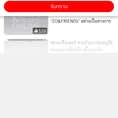
รับทราบ
หนึ่งชิ้นเก็บไว้เป็นความทรงจำ 8 ส.ค. 68 ณ Atrium 1, ชั้น G,
IPX ผนึกกำลัง G-DRAGON เปิดตัว
Siam Center เวลา 15.00-16.00 น. และจัดถึงวันที่ 12 ส.ค. 68
‘ZO&FRIENDS’ อย่างเป็นทางการ
110
สยามเซ็นเตอร์ ชวนร่วมการผจญภัย
ของเหล่าเพื่อนรัก ครั้งแรกกับ
ZO&FRIENDS 1st POP-UP in
142
แสดงเพิ่มเติม
BANGKOK โดย IPX และ G-
DRAGON
ข่าวในหมวดล่าสุด
“กางเกงในชายผ้าลูกไม้” ฟีเว่อร์ วา
โก้ เปิดป๊อปอัพสยามเซ็นเตอร์
เมกาบางนา ชวนเลือกของขวัญในงาน “MEGA GIFT
1,460
1
FOR HER”
2