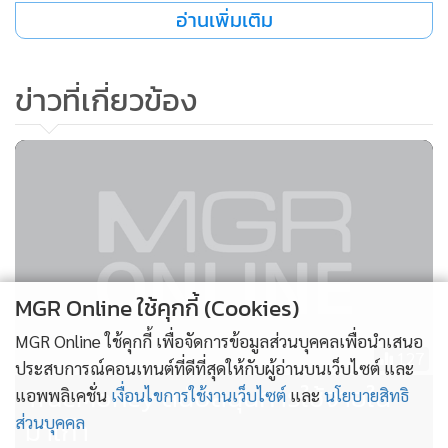
อ่านเพิ่มเติม
ข่าวที่เกี่ยวข้อง
MGR Online ใช้คุกกี้ (Cookies)
IPX (เดิมชื่อ LINE FRIENDS) ร่วมกับ บจก.ยูโฟเรีย ทเวนตี้ทรี ผู้
MGR Online ใช้คุกกี้ เพื่อจัดการข้อมูลส่วนบุคคลเพื่อนำเสนอ
127
ถือลิขสิทธิ์และผู้จัดจำหน่ายสินค้า LINE FRIENDS ชวนร่วม
ประสบการณ์คอนเทนต์ที่ดีที่สุดให้กับผู้อ่านบนเว็บไซต์ และ
TrueMoney สนับสนุนการใช้จ่ายใน
ฉลองวันเกิดพี่ BROWN ในงาน “BROWN’s Birthday” พบกับ
แอพพลิเคชั่น
เงื่อนไขการใช้งานเว็บไซต์
และ
นโยบายสิทธิ
ภีมวสุ (Peemwasu) แห่งวง BUS พร้อมDIY Keychain Moment
มาเก๊า
ส่วนบุคคล
ที่ภีมวสุทำของขวัญด้วยตัวเอง—หนึ่งชิ้นสำหรับ BROWN และอีก