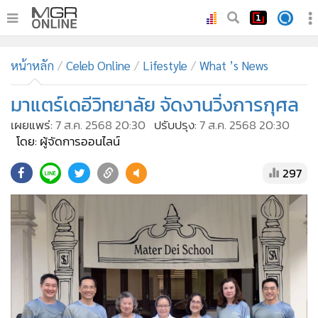
•
หน้าหลัก
หน้าหลัก
Celeb Online
Lifestyle
What ’s News
•
ทันเหตุการณ์
•
มาแตร์เดอีวิทยาลัย จัดงานวิ่งการกุศล
ภาคใต้
•
ภูมิภาค
เผยแพร่:
7 ส.ค. 2568 20:30
ปรับปรุง:
7 ส.ค. 2568 20:30
โดย: ผู้จัดการออนไลน์
•
Online Section
•
บันเทิง
297
•
ผู้จัดการรายวัน
•
คอลัมนิสต์
•
ละคร
•
CbizReview
•
Cyber BIZ
•
ผู้จัดกวน