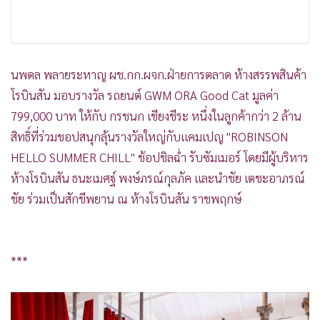
•
เกม
***
•
วิทยาศาสตร์
•
SMEs
•
หุ้น
•
อินโดจีน
•
กองทุนรวม
•
Celeb Online
•
Factcheck
•
ญี่ปุ่น
•
News1
•
Gotomanager
นนทกานต์ ทัพพะรังสี อึง กก.ผจก.บจก.เบอร์เจอร์ โพรดักส์