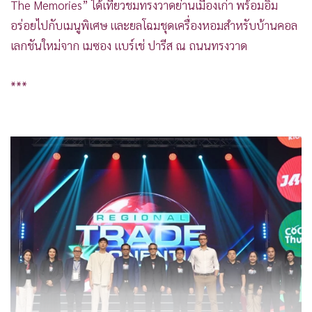
สุภกิจ เจริญกุล ผอ.สถาบันระหว่างประเทศเพื่อการค้าและการ
พัฒนา (องค์การมหาชน) จัดมหกรรมการค้าแห่งปี “Regional
Trade Exponential Fest 2025” ปีที่ 2 ธีม “ขับเคลื่อนเอเชียสู่
อนาคต” ปลุกพลังผู้ประกอบการไทยฝ่าวิกฤตเศรษฐกิจโลก ผนึก
กำลังผู้นำธุรกิจ เทคโนโลยี คอนเทนต์ สตาร์ทอัพ จากอาเซียน
และทั่วโลก สร้างเวทีเรียนรู้และเชื่อมเครือข่ายแห่งปี ณ พารา
แสดงเพิ่มเติม
กอนฮอลล์ สยามพารากอน
โรบินสัน
Maison Berger Paris