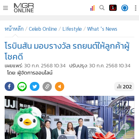
•
หน้าหลัก
หน้าหลัก
Celeb Online
Lifestyle
What ’s News
•
ทันเหตุการณ์
•
โรบินสัน มอบรางวัล รถยนต์ให้ลูกค้าผู้
ภาคใต้
•
ภูมิภาค
โชคดี
•
Online Section
เผยแพร่:
30 ก.ค. 2568 10:34
ปรับปรุง:
30 ก.ค. 2568 10:34
•
บันเทิง
โดย: ผู้จัดการออนไลน์
•
ผู้จัดการรายวัน
202
•
คอลัมนิสต์
•
ละคร
•
CbizReview
•
Cyber BIZ
•
ผู้จัดกวน