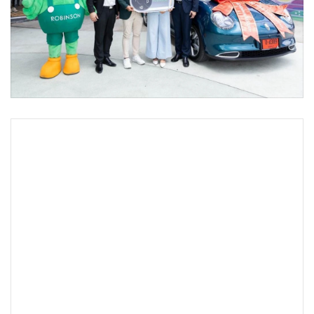
•
Good health & Well-being
•
Green Innovation & SD
•
Management & HR
•
MGR Live
•
Infographic
•
การเมือง
•
ท่องเที่ยว
นพดล พลายระหาญ ผช.กก.ผจก.ฝ่ายการตลาด ห้างสรรพสินค้า
•
กีฬา
โรบินสัน มอบรางวัล รถยนต์ GWM ORA Good Cat มูลค่า
•
ต่างประเทศ
799,000 บาท ให้กับ กรชนก เชียงชีระ หนึ่งในลูกค้ากว่า 2 ล้าน
•
Special Scoop
สิทธิ์ที่ร่วมชอปสนุกลุ้นรางวัลใหญ่กับแคมเปญ "ROBINSON
•
เศรษฐกิจ-ธุรกิจ
HELLO SUMMER CHILL" ช้อปชิลฉ่ำ รับซัมเมอร์ โดยมีผู้บริหาร
•
จีน
ห้างโรบินสัน ธนะเมศฐ์ พงษ์ภรณ์กุลภัค และนำชัย เตชะอาภรณ์
•
ชุมชน-คุณภาพชีวิต
ชัย ร่วมเป็นสักขีพยาน ณ ห้างโรบินสัน ราชพฤกษ์
•
อาชญากรรม
•
Motoring