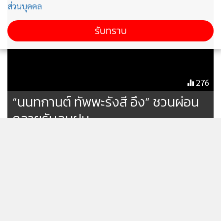
ส่วนบุคคล
276
“นนทกานต์ ทัพพะรังสี อึง” ชวนผ่อน
รับทราบ
คลายรับลมฝน
เผยภาพ ORA Good Cat 2026 ปรับ
ไมเนอร์เชนจ์ล่าสุดเตรียมขายที่จีน
3,645
IsWhere เปิดแพลตฟอร์มส่วนลด
แบบเรียลไทม์ฟรี ดันแคมเปญ “8.8
ไทยช่วยไทย By IsWhere” ให้คน
40
แสดงเพิ่มเติม
ไทยได้ค้นหาส่วนลด ร้านค้า สินค้า
และบริการ ใกล้ตัวทั่วประเทศ
ข่าวในหมวดล่าสุด
TrueMoney สนับสนุนการใช้จ่ายใน