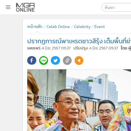
เลือกเครื่องมือท
•
หน้าหลัก
หน้าหลัก
Celeb Online
Celebrity
Event
ค้นหา
•
ทันเหตุการณ์
Google
•
ภาคใต้
ปรากฏการณ์พาเหรดชาวสีรุ้ง เต็มพื้นที่
•
ภูมิภาค
MGR Onl
เผยแพร่:
4 มิ.ย. 2567 09:37
ปรับปรุง:
4 มิ.ย. 2567 09:37
โดย: ผ
•
Online Section
ค้นหาขั
•
บันเทิง
•
ผู้จัดการรายวัน
•
คอลัมนิสต์
•
ละคร
•
CbizReview
•
Cyber BIZ
•
ผู้จัดกวน
•
Good health & Well-being
•
Green Innovation & SD