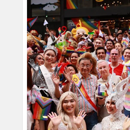
•
อินโดจีน
•
กองทุนรวม
•
Celeb Online
•
Factcheck
•
ญี่ปุ่น
•
News1
•
Gotomanager