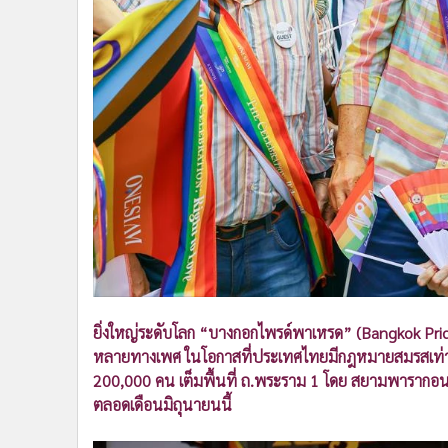
•
Management & HR
•
MGR Live
•
Infographic
•
การเมือง
•
ท่องเที่ยว
•
กีฬา
•
ต่างประเทศ
•
Special Scoop
•
เศรษฐกิจ-ธุรกิจ
•
จีน
•
ชุมชน-คุณภาพชีวิต
•
อาชญากรรม
•
Motoring
ยิ่งใหญ่ระดับโลก “บางกอกไพรด์พาเหรด” (Bangkok Pri
•
เกม
หลายทางเพศ ในโอกาสที่ประเทศไทยมีกฎหมายสมรสเท่าเทีย
200,000 คน เต็มพื้นที่ ถ.พระราม 1 โดย สยามพารากอน ส
•
วิทยาศาสตร์
ตลอดเดือนมิถุนายนนี้
•
SMEs
•
หุ้น