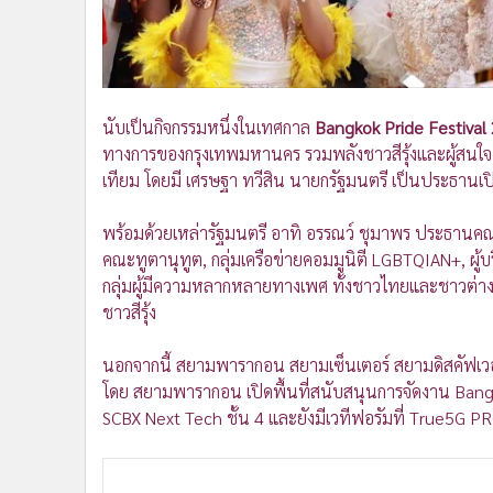
นับเป็นกิจกรรมหนึ่งในเทศกาล
Bangkok Pride Festival
ทางการของกรุงเทพมหานคร รวมพลังชาวสีรุ้งและผู้สนใ
เทียม โดยมี เศรษฐา ทวีสิน นายกรัฐมนตรี เป็นประธา
พร้อมด้วยเหล่ารัฐมนตรี อาทิ อรรณว์ ชุมาพร ประธานคณ
คณะทูตานุทูต, กลุ่มเครือข่ายคอมมูนิตี LGBTQIAN+, ผู
กลุ่มผู้มีความหลากหลายทางเพศ ทั้งชาวไทยและชาวต่า
ชาวสีรุ้ง
นอกจากนี้ สยามพารากอน สยามเซ็นเตอร์ สยามดิสคัฟเวอร
โดย สยามพารากอน เปิดพื้นที่สนับสนุนการจัดงาน Bangk
SCBX Next Tech ชั้น 4 และยังมีเวทีฟอรัมที่ True5G