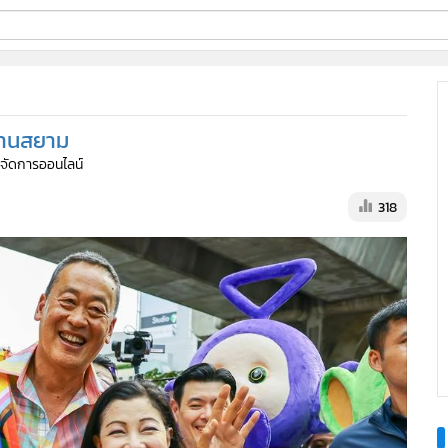
ี่ใช้
ย่านสยาม
ine
ู้จัดการออนไลน์
้นสูง
318