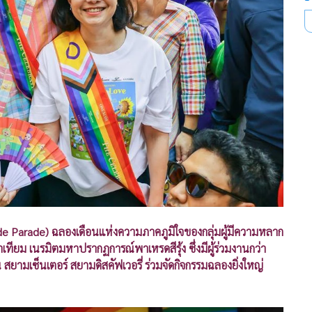
de Parade) ฉลองเดือนแห่งความภาคภูมิใจของกลุ่มผู้มีความหลาก
ม เนรมิตมหาปรากฏการณ์พาเหรดสีรุ้ง ซึ่งมีผู้ร่วมงานกว่า
ยามเซ็นเตอร์ สยามดิสคัฟเวอรี่ ร่วมจัดกิจกรรมฉลองยิ่งใหญ่