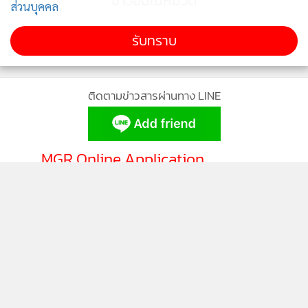
ข่าวอื่นในหมวด
ส่วนบุคคล
ซึ่งสำหรับพนักงานออฟฟิศอาจเสี่ยงเป็นโรคออฟฟิศซินโดรม
รับทราบ
ความเครียด หรือโรคอื่น ๆ ที่ยังอยู่ในระยะเริ่มต้น ดังนั้นหากทำ
ประกันสุขภาพในช่วงอายุนี้ ราคาเบี้ยอาจจะไม่ได้สูงเท่าช่วงอายุ
ติดตามข่าวสารผ่านทาง LINE
ที่มากขึ้น เนื่องจากประสุขภาพแต่ละฉบับให้ความคุ้มครองที่
ครอบคลุมไม่เหมือนกัน หากคุณรู้ว่าตนเองมีความเสี่ยงที่จะเป็น
โรคร้ายแรงในอนาคต ก็ซื้อประกันสุขภาพที่ครอบคลุมโรคนั้น
MGR Online Application
ตั้งแต่เนิ่น ๆ เอาไว้ด้วยเลย
ติดตาม MGR Online