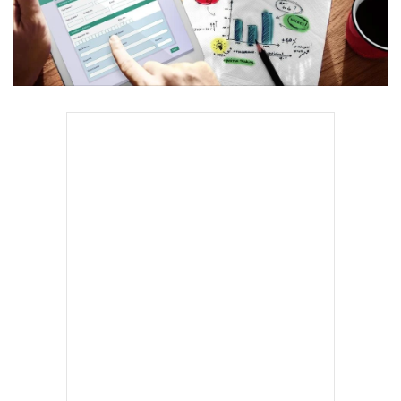
•
Good health & Well-being
•
Green Innovation & SD
•
Management & HR
•
MGR Live
•
Infographic
•
การเมือง
•
ท่องเที่ยว
•
กีฬา
•
ต่างประเทศ
•
Special Scoop
•
เศรษฐกิจ-ธุรกิจ
•
จีน
•
ชุมชน-คุณภาพชีวิต
•
อาชญากรรม
•
Motoring