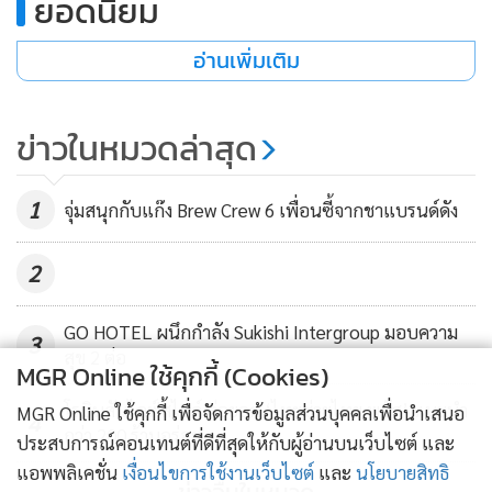
ยอดนิยม
อ่านเพิ่มเติม
ข่าวในหมวดล่าสุด
1
จุ่มสนุกกับแก๊ง Brew Crew 6 เพื่อนซี้จากชาแบรนด์ดัง
2.ประเมินความเสี่ยงสุขภาพส่วนตัว
2
สิ่งที่ต้องทำเป็นอันดับถัดมาก็คือ การเช็กและประเมินร่างกาย
ตนเองว่ามีโรคประจำตัวหรือความเสี่ยงในการเกิดโรคร้ายแรง
GO HOTEL ผนึกกำลัง Sukishi Intergroup มอบความ
3
สุข 2 ต่อ
หรือไม่ โดยอาจเริ่มจากการตรวจสอบโรคทางกรรมพันธุ์ของ
MGR Online ใช้คุกกี้ (Cookies)
คนในครอบครัว อาทิ โรคมะเร็ง โรคเบาหวาน หรือโรคธาลัสซีเมีย
โรบินสันไลฟ์สไตล์ ต่อยอด ‘ไทยช่วยไทย พลัส’ แนะนำ
MGR Online ใช้คุกกี้ เพื่อจัดการข้อมูลส่วนบุคคลเพื่อนำเสนอ
4
เป็นต้น รวมถึงพฤติกรรมการใช้ชีวิตประจำวันของตนเองที่อาจ
กว่า 200 ร้านอร่อย
ประสบการณ์คอนเทนต์ที่ดีที่สุดให้กับผู้อ่านบนเว็บไซต์ และ
เสี่ยงต่อการเกิดโรคร้ายแรง เช่น การดื่มสุรา หรือ สูบบุหรี่ อย่าง
แอพพลิเคชั่น
เงื่อนไขการใช้งานเว็บไซต์
และ
นโยบายสิทธิ
เป็นประจำ