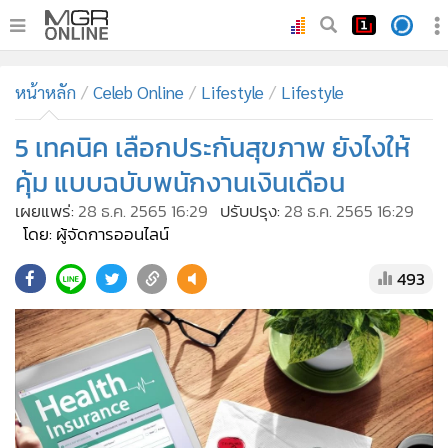
•
หน้าหลัก
หน้าหลัก
Celeb Online
Lifestyle
Lifestyle
•
ทันเหตุการณ์
•
5 เทคนิค เลือกประกันสุขภาพ ยังไงให้
ภาคใต้
•
ภูมิภาค
คุ้ม แบบฉบับพนักงานเงินเดือน
•
Online Section
เผยแพร่:
28 ธ.ค. 2565 16:29
ปรับปรุง:
28 ธ.ค. 2565 16:29
•
บันเทิง
โดย: ผู้จัดการออนไลน์
•
ผู้จัดการรายวัน
493
•
คอลัมนิสต์
•
ละคร
•
CbizReview
•
Cyber BIZ
•
ผู้จัดกวน