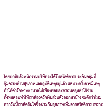
•
เกม
•
วิทยาศาสตร์
•
SMEs
•
หุ้น
•
อินโดจีน
•
กองทุนรวม
•
Celeb Online
•
Factcheck
•
ญี่ปุ่น
•
News1
โดยปกติแล้วพนักงานบริษัทจะได้รับสวัสดิการประกันกลุ่มที่
•
Gotomanager
คุ้มครองด้านสุขภาพและอุบัติเหตุอยู่แล้ว แต่บางครั้งอาจมีเหตุ
ทำให้ค่ารักษาพยาบาลไม่เพียงพอและครอบคลุมค่าใช้จ่าย
ทั้งหมดจนทำให้เราต้องควักเงินส่วนตัวออกมาบ้าง จะดีกว่าไหม
หากวันนี้เราตัดสินใจซื้อประกันสุขภาพเพิ่มจากสวัสดิการ เพราะ