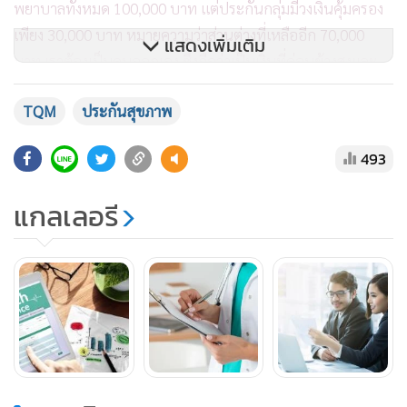
พยาบาลทั้งหมด 100,000 บาท แต่ประกันกลุ่มมีวงเงินคุ้มครอง
เพียง 30,000 บาท หมายความว่าส่วนต่างที่เหลืออีก 70,000
แสดงเพิ่มเติม
บาท เราต้องเป็นคนออกเอง ซึ่งถือว่าเป็นเงินที่ค่อนข้างสูงและ
อาจกระทบต่อการใช้จ่ายในเดือนนั้นๆ ได้ แต่หากคุณมีประกัน
TQM
ประกันสุขภาพ
สุขภาพเพิ่มเติม สามารถนำมายื่นเพื่อหักจากส่วนต่างที่เหลือตาม
วงเงินความคุ้มครองได้เลย
493
แกลเลอรี