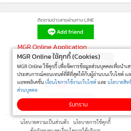
1
รามคำแหง&สายไหม
2
พญ.นลินี ไพบูลย์ เข้าร่วมรับรางวัล งาน “TDSA
3
กระทรวงวัฒนธรรม โดย กรมส่งเสริมวัฒนธรรม จัดงแถลงข่าว
AWARDS 2026”
เปิดโครงการประกวดคลิปดนตรีพื้นบ้านและการแสดงพื้นบ้าน 4
MGR Online ใช้คุกกี้ (Cookies)
ออนิกซ์ ฮอสพิทาลิตี้ กรุ๊ป จับมือ แกร็บ เติมเต็มทุกการ
ภาค “รวมศิลป์แผ่นดินสยาม” ปีที่ 16 เทิดพระเกียรติสมเด็จพระ
4
เดินทาง
MGR Online ใช้คุกกี้ เพื่อจัดการข้อมูลส่วนบุคคลเพื่อนำเสนอ
กนิษฐาธิราชเจ้า กรมสมเด็จพระเทพรัตนราชสุดาฯ เนื่องใน
ประสบการณ์คอนเทนต์ที่ดีที่สุดให้กับผู้อ่านบนเว็บไซต์ และ
โอกาสวันคล้ายวันพระราชสมภพ 2 เมษายน 2565 โดยมี อิทธิพล
ข่าวอื่นในหมวด
แอพพลิเคชั่น
เงื่อนไขการใช้งานเว็บไซต์
และ
นโยบายสิทธิ
คุณปลื้ม รมว.กระทรวงวัฒนธรรม เป็นประธาน พร้อมด้วย ลิปิ
ส่วนบุคคล
การ์ กำลังชัย, ธนพล พรมสุวงษ์, กัญจนปกรณ์ แสดงหาญ, สุภัทร
กิจเวช, แสงทิวา นราพิชญ์, โชติกา อัครกิจโสภากุล และกรกันต์
รับทราบ
สุทธิโกเศศ ร่วมงาน ณ โรงละครเคแบงค์สยามพิฆเนศ
ติดตามข่าวสารผ่านทาง LINE
***