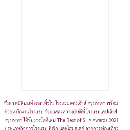
•
เกม
•
วิทยาศาสตร์
•
SMEs
•
หุ้น
•
อินโดจีน
•
กองทุนรวม
•
Celeb Online
•
Factcheck
•
ญี่ปุ่น
•
News1
•
Gotomanager
ธีรยา สมิตินนท์ ผจก.ทั่วไป โรงแรมเคปเฮ้าส์ กรุงเทพฯ พร้อม
ด้วยพนักงานโรงแรม ร่วมแสดงความยินดีที่ โรงแรมเคปเฮ้าส์
กรุงเทพฯ ได้รับรางวัลดีเด่น The Best of SHA Awards 2021
ประเภทกิจการโรงแรม ที่พัก และโฮมสเตย์ จากการท่องเที่ยว