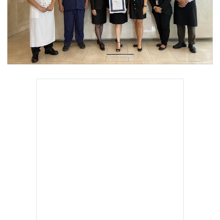
•
Good health & Well-being
•
Green Innovation & SD
•
Management & HR
•
MGR Live
•
Infographic
•
การเมือง
•
ท่องเที่ยว
•
กีฬา
•
ต่างประเทศ
•
Special Scoop
•
เศรษฐกิจ-ธุรกิจ
•
จีน
•
ชุมชน-คุณภาพชีวิต
•
อาชญากรรม
•
Motoring