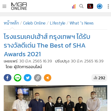
•
หน้าหลัก
หน้าหลัก
Celeb Online
Lifestyle
What ’s News
•
ทันเหตุการณ์
•
โรงแรมเคปเฮ้าส์ กรุงเทพฯ ได้รับ
ภาคใต้
•
ภูมิภาค
รางวัลดีเด่น The Best of SHA
•
Online Section
Awards 2021
•
บันเทิง
เผยแพร่:
30 มี.ค. 2565 16:39
ปรับปรุง:
30 มี.ค. 2565 16:39
•
ผู้จัดการรายวัน
โดย: ผู้จัดการออนไลน์
•
คอลัมนิสต์
292
•
ละคร
•
CbizReview
•
Cyber BIZ
•
ผู้จัดกวน