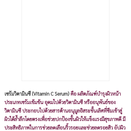
•
เกม
•
วิทยาศาสตร์
•
SMEs
•
หุ้น
•
อินโดจีน
•
กองทุนรวม
•
Celeb Online
•
Factcheck
•
ญี่ปุ่น
•
News1
เซรัมวิตามินซี (Vitamin C Serum)
คือ ผลิตภัณฑ์บำรุงผิวหน้า
•
Gotomanager
ประเภทเซรัมเข้มข้น อุดมไปด้วยวิตามินซี หรืออนุพันธ์ของ
วิตามินซี ประกอบไปด้วยสารต้านอนุมูลอิสระชั้นเลิศที่ซึมเข้าสู่
ผิวได้ล้ำลึกโดยตรงเพื่อช่วยปกป้องชั้นผิวให้แข็งแรงมีสุขภาพดี มี
ประสิทธิภาพในการช่วยลดเลือนริ้วรอยและช่วยลดรอยสิว อัปผิว