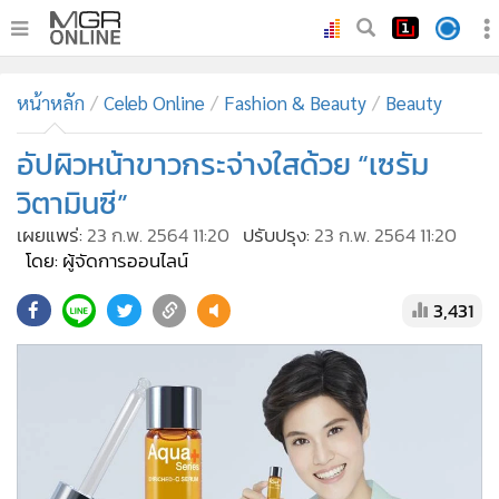
•
หน้าหลัก
หน้าหลัก
Celeb Online
Fashion & Beauty
Beauty
•
ทันเหตุการณ์
•
อัปผิวหน้าขาวกระจ่างใสด้วย “เซรัม
ภาคใต้
•
ภูมิภาค
วิตามินซี”
•
Online Section
เผยแพร่:
23 ก.พ. 2564 11:20
ปรับปรุง:
23 ก.พ. 2564 11:20
•
บันเทิง
โดย: ผู้จัดการออนไลน์
•
ผู้จัดการรายวัน
3,431
•
คอลัมนิสต์
•
ละคร
•
CbizReview
•
Cyber BIZ
•
ผู้จัดกวน