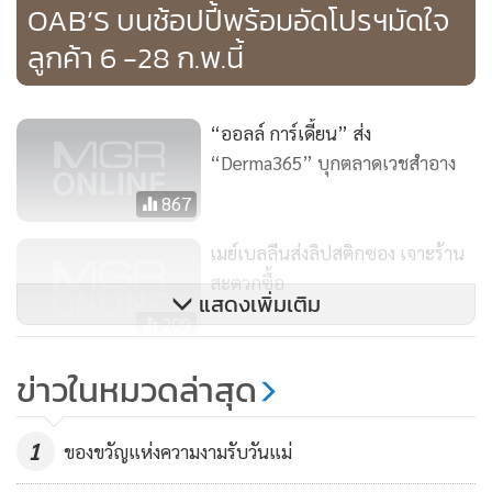
OAB’S บนช้อปปี้พร้อมอัดโปรฯมัดใจ
ลูกค้า 6 -28 ก.พ.นี้
“ออลล์ การ์เดี้ยน” ส่ง
“Derma365” บุกตลาดเวชสำอาง
867
เซรัมวิตามินซี ช่วยอะไรบ้าง
เมย์เบลลีนส่งลิปสติกซอง เจาะร้าน
สะดวกซื้อ
1. เซรัมวิตามินซีหน้าใส ช่วยดูแลผิวหน้าให้กระจ่างใส ผิวขาวใส
แสดงเพิ่มเติม
ด้วยคุณสมบัติของวิตามินซีที่ตรงเข้าซ่อมแซมเนื้อเยื้อส่วนต่างๆ
209
ในผิวหน้าได้ดี จึงช่วยขจัดปัญหาหน้าหมองคล้ำ ขจัดจุดด่างดำ
เมย์เบลลีน ส่งลิปสติกแบบซอง
ข่าวในหมวดล่าสุด
หรือรอยแผลเป็นจากสิวได้ดี ช่วยลดรอยสิว รักษารอยดำรอยแดง
แบรนด์ลุยช่องทางร้านสะดวกซื้อ
จากสิว ทำให้ผิวเรียบเนียนและเปล่งปลั่งกระจ่างใสมากขึ้น
81
1
ของขวัญแห่งความงามรับวันแม่
2. เซรัมวิตามินซีลดรอยสิว ช่วยจัดการปัญหาริ้วรอยต่างๆ คืน