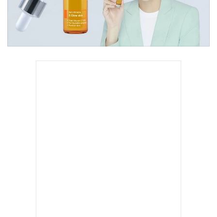
•
Good health & Well-being
•
Green Innovation & SD
•
Management & HR
•
MGR Live
•
Infographic
•
การเมือง
•
ท่องเที่ยว
•
กีฬา
•
ต่างประเทศ
•
Special Scoop
•
เศรษฐกิจ-ธุรกิจ
•
จีน
•
ชุมชน-คุณภาพชีวิต
•
อาชญากรรม
•
Motoring