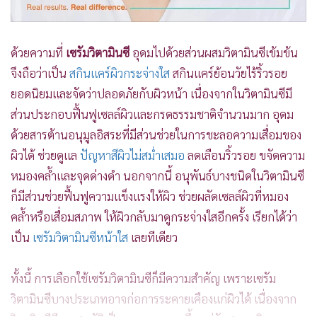
ด้วยความที่
เซรัมวิตามินซี
อุดมไปด้วยส่วนผสมวิตามินซีเข้มข้น
จึงถือว่าเป็น
สกินแคร์ผิวกระจ่างใส
สกินแคร์ย้อนวัยไร้ริ้วรอย
ยอดนิยมและจัดว่าปลอดภัยกับผิวหน้า เนื่องจากในวิตามินซีมี
ส่วนประกอบฟื้นฟูเซลล์ผิวและกรดธรรมชาติจำนวนมาก อุดม
ด้วยสารต้านอนุมูลอิสระที่มีส่วนช่วยในการชะลอความเสื่อมของ
ผิวได้ ช่วยดูแล
ปัญหาสีผิวไม่สม่ำเสมอ
ลดเลือนริ้วรอย ขจัดความ
หมองคล้ำและจุดด่างดำ นอกจากนี้ อนุพันธ์บางชนิดในวิตามินซี
ก็มีส่วนช่วยฟื้นฟูความแข็งแรงให้ผิว ช่วยผลัดเซลล์ผิวที่หมอง
คล้ำหรือเสื่อมสภาพ ให้ผิวกลับมาดูกระจ่างใสอีกครั้ง เรียกได้ว่า
เป็น
เซรัมวิตามินซีหน้าใส
เลยทีเดียว
ทั้งนี้ การเลือกใช้เซรัมวิตามินซีก็มีความสำคัญ เพราะเซรัม
วิตามินซีบางประเภทอาจก่อการระคายเคืองแก่ผิวได้ เนื่องจาก