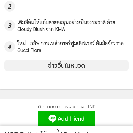
ความอ่อนเยาว์ให้ผิวพรรณ ด้วยคุณสมบัติที่ช่วยกระตุ้นการสร้าง
2
คอลลาเจนและอิลาสตินในชั้นผิว เมื่อใช้เซรัมวิตามินซีบำรุงผิว
เติมสีสันให้แก้มสวยละมุนอย่างเป็นธรรมชาติ ด้วย
หน้าอย่างต่อเนื่อง จะช่วยฟื้นฟูยกกระชับ ช่วยให้ผิวหน้ามีความ
3
Cloudy Blush จาก KMA
ยืดหยุ่น ลดเลือนริ้วรอยร่องลึกได้อย่างมีประสิทธิภาพ
ใหม่ - กลัฟ ชวนเหล่าเพอร์ฟูมเลิฟเวอร์ สัมผัสจักรวาล
4
3. เซรัมวิตามินซีเข้มข้น อุดมไปด้วยสารต้านอนุมูลอิสระจำนวน
Gucci Flora
มาก จึงช่วยปกป้องเซลล์ผิวไม่ให้ถูกทำลาย ปกป้องผิวไม่ให้เสื่อม
ข่าวอื่นในหมวด
สภาพง่าย จึงส่งผลทำให้ผิวหน้าสดใสมีชีวิตชีวา เปล่งประกายออ
รายิ่งขึ้นนั่นเอง
ติดตามข่าวสารผ่านทาง LINE