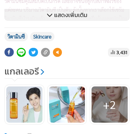
วิตามินซีมีคุณสมบัติเป็นกรด และอาจขึ้นอยู่กับสภาพผิวของ
แต่ละคน ปริมาณวิตามินซี เป็นต้น ดังนั้นหากเราเลือกใช้เซรัม
แสดงเพิ่มเติม
วิตามินซีบำรุงผิวแล้ว แนะนำว่าควรเลือกใช้ครีมกันแดดปกป้อง
ผิวจากแสงแดดด้วย เพราะแสงแดดจำเป็นตัวการสำคัญที่ทำให้
ผิวยิ่งระคายเคืองได้
วิตามินซี
Skincare
3,431
แกลเลอรี
+2