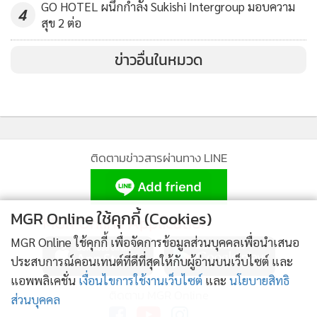
GO HOTEL ผนึกกำลัง Sukishi Intergroup มอบความ
4
แทบอลิซึม คณะแพทยศาสตร์ โรงพยาบาลรามาธิบดี
สุข 2 ต่อ
มหาวิทยาลัยมหิดล และประธานองค์กรนานาชาติด้านโรคไฟฟ้า
ข่าวอื่นในหมวด
หัวใจ ประจำภูมิภาคเอเชียแปซิฟิก ปี 2020 หรือ APHRS ได้
อธิบายถึงเรื่องนี้ว่า “หัวใจเต้นระริก หรือภาวะการเต้นของหัวใจ
ที่ผิดปกติของหัวใจห้องบน จะส่งผลให้เกิดลิ่มเลือด ซึ่งมีโอกาสที่
จะหลุดออกจากหัวใจไปอุดกั้นหลอดเลือดสมอง นำมาซึ่งการเป็น
อัมพฤกษ์ อัมพาต หลายคนไม่รู้ว่าตัวเองมีอาการของโรคหัวใจ
ติดตามข่าวสารผ่านทาง LINE
เต้นระริก โรคประจำตัวบางชนิดหรือหลายพฤติกรรมเสี่ยงในชีวิต
ประจำก็มีส่วนสำคัญที่ทำให้เกิดโรคหัวใจได้ อย่าง ผู้ป่วยโรคเบา
หวาน ความดันโลหิตสูง ผู้ที่มีภาวะไทรอยด์เป็นพิษ โรคไตเรื้อรัง
MGR Online ใช้คุกกี้ (Cookies)
MGR Online Application
โรคหลอดเลือดหัวใจ เป็นต้น รวมถึง การสูบบุหรี่จัด ดื่ม
MGR Online ใช้คุกกี้ เพื่อจัดการข้อมูลส่วนบุคคลเพื่อนำเสนอ
แอลกอฮอล์หรือเครื่องดื่มที่มีคาเฟอีนมากเกินไป รับประทาน
ประสบการณ์คอนเทนต์ที่ดีที่สุดให้กับผู้อ่านบนเว็บไซต์ และ
อาหารที่มีไขมันและคลอเรสเตอรอลสูงเป็นประจำ หรือแม้
แอพพลิเคชั่น
เงื่อนไขการใช้งานเว็บไซต์
และ
นโยบายสิทธิ
กระทั่งความเครียด เหล่านี้ล้วนเป็นปัจจัยที่ทำให้เกิดหัวใจเต้น
ติดตาม MGR Online
ส่วนบุคคล
ระริกและเพิ่มความเสี่ยงของการเป็นอัมพฤกษ์ อัมพาตได้