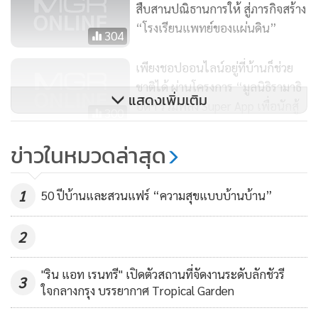
สืบสานปณิธานการให้ สู่ภารกิจสร้าง
“โรงเรียนแพทย์ของแผ่นดิน”
304
เพียงชอปออนไลน์อยู่ที่บ้านก็ช่วย
ชาติได้ ผ่านโครงการ “มูลนิธิรามาธิ
แสดงเพิ่มเติม
บดีฯ รวมพลัง Super App เพื่อนักสู้
300
ชุดขาว”
ข่าวในหมวดล่าสุด
ระลึกถึง ร.9 ชมนิทรรศการ “สานต่อ
ที่พ่อทำ” พร้อมชมและชอปต้นไม้
“ตลาด Grow Green” ที่ศูนย์การค้า
1
50 ปีบ้านและสวนแฟร์ “ความสุขแบบบ้านบ้าน”
997
เดอะ มาร์เก็ต แบงคอก (ราช
ประสงค์)
2
"ริน แอท เรนทรี" เปิดตัวสถานที่จัดงานระดับลักชัวรี
3
ใจกลางกรุง บรรยากาศ Tropical Garden
อาจารย์ นายแพทย์ธัชพงศ์ งามอุโฆษ
สาขาวิชาโรคหัวใจ ภาค
วิชาอายุรศาสตร์ หัวหน้างานศูนย์รักษาหัวใจ หลอดเลือด และเม