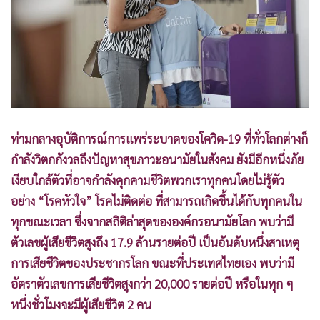
•
Good health & Well-being
•
Green Innovation & SD
•
Management & HR
•
MGR Live
•
Infographic
•
การเมือง
•
ท่องเที่ยว
ท่ามกลางอุบัติการณ์การแพร่ระบาดของโควิด-19 ที่ทั่วโลกต่างก็
•
กีฬา
กำลังวิตกกังวลถึงปัญหาสุขภาวะอนามัยในสังคม ยังมีอีกหนึ่งภัย
•
ต่างประเทศ
เงียบใกล้ตัวที่อาจกำลังคุกคามชีวิตพวกเราทุกคนโดยไม่รู้ตัว
•
Special Scoop
อย่าง “โรคหัวใจ” โรคไม่ติดต่อ ที่สามารถเกิดขึ้นได้กับทุกคนใน
•
เศรษฐกิจ-ธุรกิจ
ทุกขณะเวลา ซึ่งจากสถิติล่าสุดขององค์กรอนามัยโลก พบว่ามี
ตัวเลขผู้เสียชีวิตสูงถึง 17.9 ล้านรายต่อปี เป็นอันดับหนึ่งสาเหตุ
•
จีน
การเสียชีวิตของประชากรโลก ขณะที่ประเทศไทยเอง พบว่ามี
•
ชุมชน-คุณภาพชีวิต
อัตราตัวเลขการเสียชีวิตสูงกว่า 20,000 รายต่อปี หรือในทุก ๆ
•
อาชญากรรม
หนึ่งชั่วโมงจะมีผู้เสียชีวิต 2 คน
•
Motoring