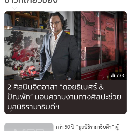
733
2 ศิลปินจิตอาสา “ดอยธิเบศร์ &
ปัณพัท” มอบความงามทางศิลปะช่วย
มูลนิธิรามาธิบดีฯ
กว่า 50 ปี “มูลนิธิรามาธิบดีฯ” ผู้