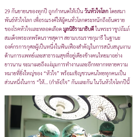
•
เกม
29 กันยายนของทุกปี ถูกกำหนดให้เป็น
วันหัวใจโลก
โดยสมา
•
วิทยาศาสตร์
พันธ์หัวใจโลก เพื่อรณรงค์ให้ผู้คนทั่วโลกตระหนักถึงอันตราย
•
SMEs
ของโรคหัวใจและหลอดเลือด
มูลนิธิรามาธิบดี
ในพระราชูปถัมภ์
•
หุ้น
สมเด็จพระเทพรัตนราชสุดาฯ สยามบรมราชกุมารี ในฐานะ
•
อินโดจีน
องค์กรการกุศลผู้เป็นหนึ่งในฟันเฟืองสำคัญในการสนับสนุนงาน
•
กองทุนรวม
ด้านการแพทย์และสาธารณสุขที่อยู่เคียงข้างคนไทยมาอย่าง
•
Celeb Online
ยาวนาน จะมาเผยถึงแง่มุมการทำงานและอีกหลากหลายความ
•
Factcheck
หมายที่ยิ่งใหญ่ของ “หัวใจ” พร้อมเชิญชวนคนไทยทุกคนเป็น
•
ญี่ปุ่น
ส่วนหนึ่งในการ “ให้… (กำลัง)ใจ” กันและกัน ในวันหัวใจโลกปีนี้
•
News1
•
Gotomanager