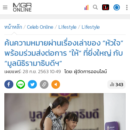
•
หน้าหลัก
หน้าหลัก
Celeb Online
Lifestyle
Lifestyle
•
ทันเหตุการณ์
•
ค้นความหมายผ่านเรื่องเล่าของ “หัวใจ”
ภาคใต้
•
ภูมิภาค
พร้อมร่วมส่งต่อการ “ให้” ที่ยิ่งใหญ่ กับ
•
Online Section
“มูลนิธิรามาธิบดีฯ”
•
บันเทิง
เผยแพร่:
28 ก.ย. 2563 10:49
โดย: ผู้จัดการออนไลน์
•
ผู้จัดการรายวัน
343
•
คอลัมนิสต์
•
ละคร
•
CbizReview
•
Cyber BIZ
•
ผู้จัดกวน