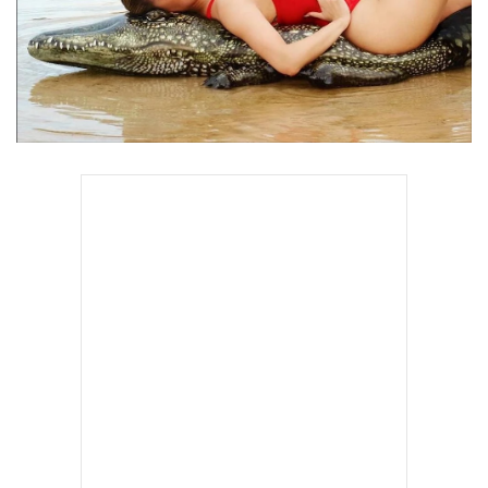
•
Good health & Well-being
•
Green Innovation & SD
•
Management & HR
•
MGR Live
•
Infographic
•
การเมือง
•
ท่องเที่ยว
•
กีฬา
•
ต่างประเทศ
•
Special Scoop
•
เศรษฐกิจ-ธุรกิจ
•
จีน
•
ชุมชน-คุณภาพชีวิต
•
อาชญากรรม
•
Motoring