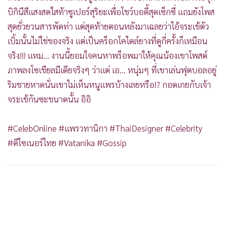
บิกินีสีแสงสดใสท้าซูเปอร์สุริยะเพื่อโชว์บอดี้สุดเซ็กซี่ แถมยังโพส
สุดยั่วยวนสารพัดท่า แต่สุดท้ายตอนหลังมาเฉลยว่าไอ้จระเข้ตัว
เบิ้มนั้นไม่ใช่ของจริง แต่เป็นคร็อกโคไดล์ยางที่ดูกี่ครั้งก็เหมือน
จริง!!! แหม... งานนี้ยอมใจคนหาพร็อพมาให้คุณน้องเขาโพสต์
ภาพลงโซเชียลมีเดียจริงๆ ว่าแต่ เอ... หนุ่มๆ ที่เขาเล่นฟุตบอลอยู่
ริมชายหาดนั่นเขาไม่เห็นหนูแพรบ้างเลยหรือ!? กอดเกยกับเจ้า
จระเข้กันซะขนาดนั้น อิอิ
#CelebOnline #แพรวทานิกา #ThaiDesigner #Celebrity
#ดีไซเนอร์ไทย #Vatanika #Gossip