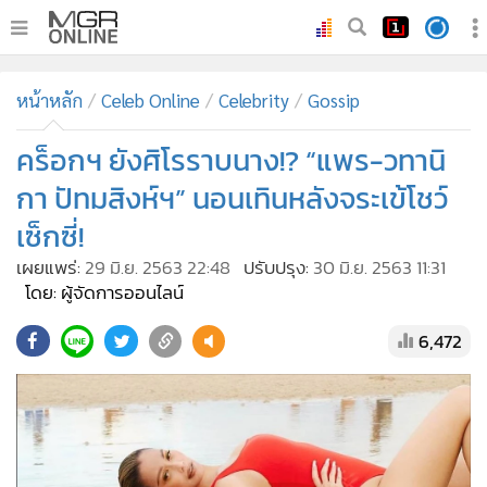
•
หน้าหลัก
หน้าหลัก
Celeb Online
Celebrity
Gossip
•
ทันเหตุการณ์
•
คร็อกฯ ยังศิโรราบนาง!? “แพร-วทานิ
ภาคใต้
•
ภูมิภาค
กา ปัทมสิงห์ฯ” นอนเทินหลังจระเข้โชว์
•
Online Section
เซ็กซี่!
•
บันเทิง
เผยแพร่:
29 มิ.ย. 2563 22:48
ปรับปรุง:
30 มิ.ย. 2563 11:31
•
ผู้จัดการรายวัน
โดย: ผู้จัดการออนไลน์
•
คอลัมนิสต์
6,472
•
ละคร
•
CbizReview
•
Cyber BIZ
•
ผู้จัดกวน