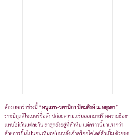
•
เกม
•
วิทยาศาสตร์
•
SMEs
•
หุ้น
•
อินโดจีน
•
กองทุนรวม
•
Celeb Online
•
Factcheck
•
ญี่ปุ่น
•
News1
•
Gotomanager
ต้องบอกว่าช่วงนี้ “
หนูแพร-วทานิกา ปัทมสิงห์ ณ อยุธยา”
ราชนิกุลดีไซเนอร์ชื่อดัง ปล่อยความแซ่บออกมาสร้างความฮือฮา
แทบไม่เว้นแต่ละวัน ล่าสุดยังอยู่ที่หัวหิน แต่คราวนี้มาแรงกว่า
ด้วยการขึ้นไปนอนเทินอยู่บนหลังเจ้าคร็อกโคไดล์ตัวเบิ้ม ด้วยชุด