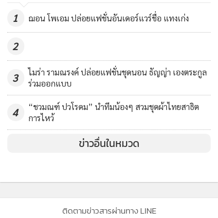
แตงโม!
55,566
1
ฌอน โพเอม ปล่อยแฟชั่นอันเดอร์แวร์ชื่อ แทงเก่ง
2
ไมร่า รามณรงค์ ปล่อยแฟชั่นชุดนอน ธัญญ่า เองตระกูล
3
ร่วมออกแบบ
“ชวมณฑ์ ปวโรดม” นำทีมน้องๆ สวมชุดผ้าไทยสาธิต
4
การไหว้
ข่าวอื่นในหมวด
ติดตามข่าวสารผ่านทาง LINE