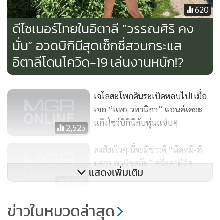
620
ดีไซเนอร์ไทยในอิตาลี “วรรณศิริ คง
มั่น” อวดบิกินีสุดเซ็กซี่สวนกระแส
อิตาลีโดนโควิด-19 เล่นงานหนัก!?
เจโลสะโพกดินระเบิดหลบไป! เมื่อ
เจอ “แพร วทานิกา” แอนด์เดอะ
แก๊งโชว์บิกินีกับหุ่นแซ่บๆ
2,525
สงสัยเร็วๆ นี้จะมีข่าวดี “มัดหมี่-พิ
มดาว พานิชสมัย” สวีทสามีถี่ๆ
แสดงเพิ่มเติม
3,896
“เพ็บ ปัทมสิงห์ ณ อยุธยา” แซ่บได้
ข่าวในหมวดล่าสุด
พี่ “แพร วทานิกา” โอ้..มาบั๊ก