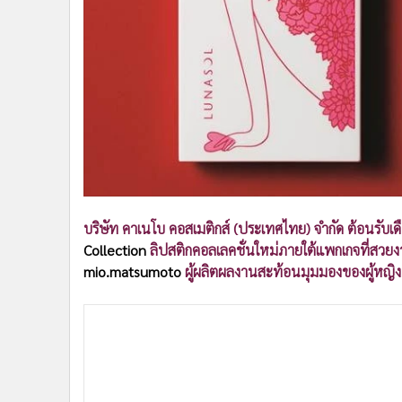
•
Management & HR
•
MGR Live
•
Infographic
•
การเมือง
•
ท่องเที่ยว
•
กีฬา
•
ต่างประเทศ
•
Special Scoop
•
เศรษฐกิจ-ธุรกิจ
•
จีน
บริษัท คาเนโบ คอสเมติกส์ (ประเทศไทย) จำกัด ต้อนรับเ
•
ชุมชน-คุณภาพชีวิต
Collection
ลิปสติกคอลเลคชั่นใหม่ภายใต้แพกเกจที่สว
mio.matsumoto
ผู้ผลิตผลงานสะท้อนมุมมองของผู้หญิง
•
อาชญากรรม
•
Motoring
•
เกม
•
วิทยาศาสตร์
•
SMEs
•
หุ้น