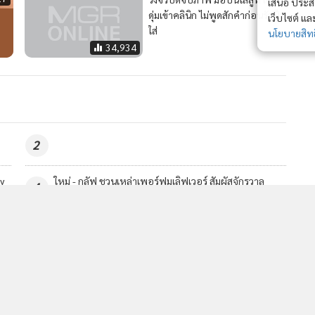
เสนอ ประสบก
ดุ่มเข้าคลินิก ไม่พูดสักคำก่อนรัวปืน
เว็บไซต์ แ
ใส่
นโยบายสิทธ
34,934
2
y
ใหม่ - กลัฟ ชวนเหล่าเพอร์ฟูมเลิฟเวอร์ สัมผัสจักรวาล
4
Gucci Flora
วอื่นในหมวด
MGR Online Application
E