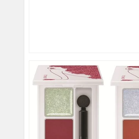
•
อินโดจีน
•
กองทุนรวม
•
Celeb Online
•
Factcheck
•
ญี่ปุ่น
•
News1
•
Gotomanager