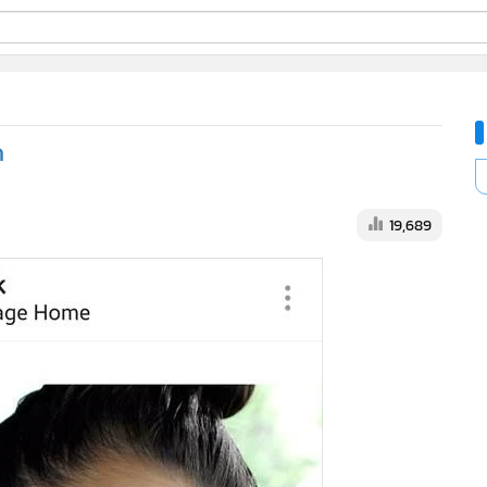
ี่ใช้
ด
ine
้นสูง
19,689