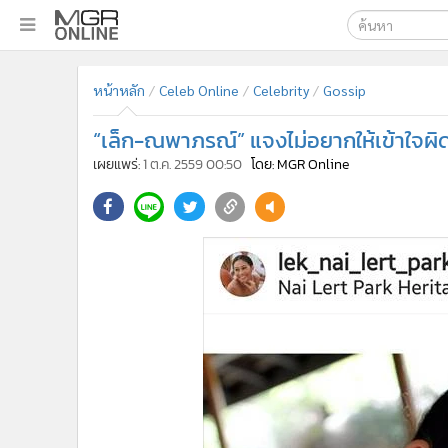
เลือกเครื่องมือท
•
หน้าหลัก
หน้าหลัก
Celeb Online
Celebrity
Gossip
ค้นหา
•
ทันเหตุการณ์
Google
•
ภาคใต้
“เล็ก-ณพาภรณ์” แจงไม่อยากให้เข้าใจผิ
•
ภูมิภาค
MGR Onl
เผยแพร่:
1 ต.ค. 2559 00:50
โดย: MGR Online
•
Online Section
ค้นหาขั
•
บันเทิง
•
ผู้จัดการรายวัน
•
คอลัมนิสต์
•
ละคร
•
CbizReview
•
Cyber BIZ
•
ผู้จัดกวน
•
Good health & Well-being
•
Green Innovation & SD