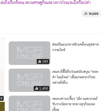
เอ่ยถึงเรื่องช็อกแวดวงเศรษฐกิจและวงการโรงแรมนี้หรือเปล่า
19,689
ส่งเสริมแนวทางขับเคลื่อนอุตสาห
กรรมไมซ์
389
เซเลบริตี้ใส่ใจร่วมสนับสนุน “ดอย
คำ โฉมใหม่” เพื่อเกษตรกรไทย
อย่างยั่งยืน
1,490
69
เซเลบสาวเปรี้ยว "เล็ก-ณพาภรณ์"
รับรางวัลทายาททางธุรกิจยอด
เยี่ยม