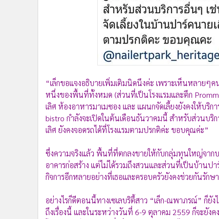
“เล็กขอแจงอธิบายเพิ่มเติมนิดนึงค่ะ เพราะเห็นหลายๆคน เข
หนึ่งของพื้นที่ทั้งหมด (ส่วนที่เป็นโรงแรมและตึก Pro
เลิศ ห้องอาหารมาเมซอง และ แผนกจัดเลี้ยงยังคงให้บริกา
bistro กำลังจะเปิดในต้นเดือนธันวาคมนี้ สำหรับส่วนบริกา
เลิศ ยังคงจอดรถได้ที่โรงแรมตามปรกติค่ะ ขอบคุณค่ะ”
ซึ่งความจริงแล้ว พื้นที่ที่ตกลงขายให้กับกลุ่มทุนใหญ่จา
อาคารก่อสร้าง แต่ไม่ได้รวมถึงสวนและส่วนที่เป็นบ้านปาร์คน
กิจการอีกหลายอย่างที่เธอและครอบครัวยังคงช่วยกันรักษ
อย่างไรก็ดีตอนนี้ทางเซเลบริตี้สาว “เล็ก-ณพาภรณ์” ก็ยัง
ถึงเรื่องนี้ และในระหว่างวันที่ 6-9 ตุลาคม 2559 ก็จะยัง