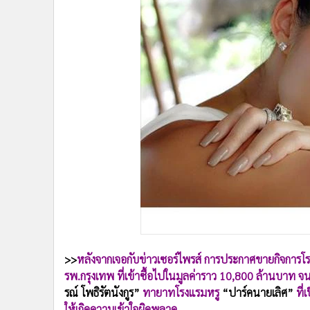
•
Management & HR
•
MGR Live
•
Infographic
•
การเมือง
•
ท่องเที่ยว
•
กีฬา
•
ต่างประเทศ
•
Special Scoop
•
เศรษฐกิจ-ธุรกิจ
•
จีน
•
ชุมชน-คุณภาพชีวิต
•
อาชญากรรม
•
Motoring
•
เกม
>>
หลังจากเจอกับข่าวเซอร์ไพรส์ การประกาศขายกิจการโรง
•
วิทยาศาสตร์
รพ.กรุงเทพ ที่เข้าซื้อไปในมูลค่าราว 10,800 ล้านบาท 
•
SMEs
รณ์ โพธิรัตนังกูร”
ทายาทโรงแรมหรู
“ปาร์คนายเลิศ”
ที่
•
หุ้น
ให้เกิดความเข้าใจผิดพลาด