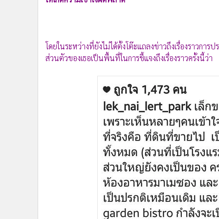
•
อินโดจีน
•
กองทุนรวม
•
Celeb Online
โดยในระหว่างที่ยังไม่ได้ตั้งโต๊ะแถลงข่าวถึงเรื่องราว
•
Factcheck
ส่วนตัวของเธอเป็นพื้นที่ในการชี้แจงถึงเรื่องราวครั้งนี้ว่า
•
ญี่ปุ่น
•
News1
•
Gotomanager