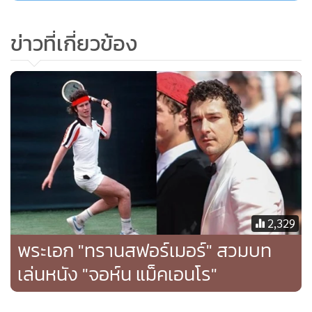
ข่าวที่เกี่ยวข้อง
แม้ว่างานนี้ผู้จัดการของดาราสาวจะโทร.มาเคลียร์และขอโทษ
แต่ก็ช้าไปซะแล้ว เพราะความรู้สึกที่เสียไปแล้ว คงเรียกกลับคืน
มายาก อีกทั้งยังเหมือนเป็นการไม่ให้เกียรติประธานสมาคม
แฟชั่นดีไซเนอร์กรุงเทพ (Bangkok Fashion Society) ที่ตั้งใจ
อย่างสุดฝีมือทำเสื้อผ้าให้นางไปเดินเฉิดฉายที่ต่างแดน
2,329
พระเอก "ทรานสฟอร์เมอร์" สวมบท
โดยหลังจากที่เกิดเหตุการณ์นี้ก็ทำให้ผู้ที่อยู่ในวงการดีไซเนอร์
ไทยพร้อมใจกันโพสต์ภาพสตรอเบอร์รีเต็มฟีด IG โดยมิได้นัด
เล่นหนัง "จอห์น แม็คเอนโร"
หมาย นั่นเป็นเพราะอาจจะเคยเจอพฤติกรรมสตรอเบอร์รีอะไร
บางอย่างของดาราสาวจือปากคนนี้ก็ได้