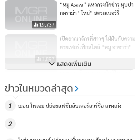
“หมู Asava” แหวกวงนักข่าว หุบปา
กดราม่า “ใหม่” สตรอเบอร์รี่
19,737
เปิดอาณาจักรที่สาวๆ ใฝ่ฝันกับความ
สวยเฟอร์เฟ็กสไตล์ “หมู อาซาว่า”
1,897
แสดงเพิ่มเติม
กระทรวงวัฒนธรรมจูงมือดีไซเนอร์
รุ่นใหม่ผลักดันแฟชั่นไทยออกสู่
ข่าวในหมวดล่าสุด
ตลาดโลก
1,581
1
ฌอน โพเอม ปล่อยแฟชั่นอันเดอร์แวร์ชื่อ แทงเก่ง
2