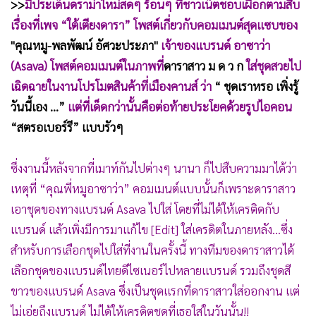
>>
มีประเด็นดราม่าใหม่สดๆ ร้อนๆ ที่ชาวเน็ตชอบเผือกตามสืบ
•
เกม
เรื่องที่เพจ “ใต้เตียงดารา” โพสต์เกี่ยวกับคอมเมนต์สุดแซบของ
•
วิทยาศาสตร์
"คุณหมู-พลพัฒน์ อัศวะประภา"
เจ้าของแบรนด์ อาซาว่า
•
SMEs
(Asava) โพสต์คอมเมนต์ในภาพที่
ดาราสาว ม ด ว ก
ใส่ชุดสวยไป
•
หุ้น
เฉิดฉายในงานโปรโมตสินค้าที่เมืองคานส์ ว่า
“ ชุดเราหรอ เพิ่งรู้
•
อินโดจีน
วันนี้เอง ...”
แต่ที่เด็ดกว่านั้นคือต่อท้ายประโยคด้วยรูปไอคอน
•
กองทุนรวม
“สตรอเบอร์รี” แบบรัวๆ
•
Celeb Online
•
Factcheck
ซึ่งงานนี้หลังจากที่เมาท์กันไปต่างๆ นานา ก็ไปสืบความมาได้ว่า
•
ญี่ปุ่น
เหตุที่ “คุณพี่หมูอาซาว่า” คอมเมนต์แบบนั้นก็เพราะดาราสาว
•
เอาชุดของทางแบรนด์ Asava ไปใส่ โดยที่ไม่ได้ให้เครติดกับ
News1
แบรนด์ แล้วเพิ่งมีการมาแก้ไข [Edit] ใส่เครดิตในภายหลัง...ซึ่ง
•
Gotomanager
สำหรับการเลือกชุดไปใส่ที่งานในครั้งนี้ ทางทีมของดาราสาวได้
เลือกชุดของแบรนด์ไทยดีไซเนอร์ไปหลายแบรนด์ รวมถึงชุดสี
ขาวของแบรนด์ Asava ซึ่งเป็นชุดแรกที่ดาราสาวใส่ออกงาน แต่
ไม่เอ่ยถึงแบรนด์ ไม่ได้ให้เครดิตชุดที่เธอใส่ในวันนั้น!!