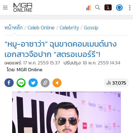
•
หน้าหลัก
หน้าหลัก
Celeb Online
Celebrity
Gossip
•
ทันเหตุการณ์
•
“หมู-อาซาว่า” ฉุนขาดคอมเมนต์นาง
ภาคใต้
•
ภูมิภาค
เอกสาวจือปาก “สตรอเบอร์รี”!
•
Online Section
เผยแพร่:
17 พ.ค. 2559 15:37
ปรับปรุง:
18 พ.ค. 2559 14:34
•
บันเทิง
โดย: MGR Online
•
ผู้จัดการรายวัน
37,075
•
คอลัมนิสต์
•
ละคร
•
CbizReview
•
Cyber BIZ
•
ผู้จัดกวน