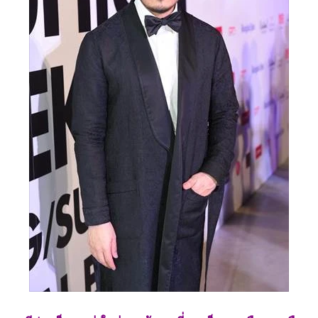
•
Good health & Well-being
•
Green Innovation & SD
•
Management & HR
•
MGR Live
•
Infographic
•
การเมือง
•
ท่องเที่ยว
•
กีฬา
•
ต่างประเทศ
•
Special Scoop
•
เศรษฐกิจ-ธุรกิจ
•
จีน
•
ชุมชน-คุณภาพชีวิต
•
อาชญากรรม
•
Motoring