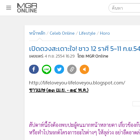
เลือกเครื่องมือท
•
หน้าหลัก
ค้นหา
•
ทันเหตุการณ์
หน้าหลัก
Celeb Online
Lifestyle
Horo
Google
•
ภาคใต้
เปิดดวงสะเดาะใจ! ชาว 12 ราศี 5-11 ก.ย.
•
ภูมิภาค
MGR Onl
เผยแพร่:
4 ก.ย. 2554 16:29
โดย: MGR Online
•
Online Section
ค้นหาขั
•
บันเทิง
•
ผู้จัดการรายวัน
http://lifeloveyou-lifeloveyou.blogspot.com/
•
คอลัมนิสต์
ชาวเมษ (๑๓ เม.ย. - ๑๔ พ.ค.)
•
ละคร
•
CbizReview
•
Cyber BIZ
•
ผู้จัดกวน
•
Good health & Well-being
สัปดาห์นี้ยังต้องพบปะผู้คนมากหน้าหลายตา เกี่ยวข้อ
หรือทำโปรเจกต์โครงการอะไรต่างๆ ให้ลุล่วง อย่าอืดอาดล่า
•
Green Innovation & SD