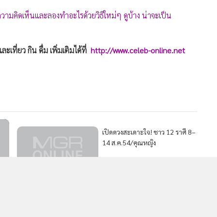
MGR Onli
วามคิดเห็นและลองทำอะไรด้วยวิธีใหม่ๆ ดูบ้าง น่าจะเป็น
MGR Online 
เสนอ ประสบก
เว็บไซต์ แ
ี่ยว กิน ดื่ม เพิ่มเติมได้ที่
http://www.celeb-online.net
นโยบายสิทธ
เปิดดวงสะเดาะใจ! ชาว 12 ราศี 8–
14 ส.ค.54/คุณหญิง
เปิดดวงสะเดาะใจ! ชาว 12 ราศี 31
ก.ค.-7 ส.ค. 54/คุณหญิง