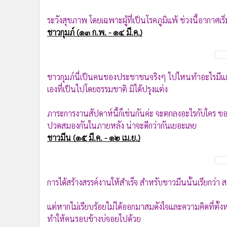
ระวังสุขภาพ โดยเฉพาะผู้ที่เป็นโรคภูมิแพ้ ช่วงนี้อากาศเริ่
ชาวกุมภ์ (๑๓ ก.พ. - ๑๔ มี.ค.)
ชาวกุมภ์นี่เป็นคนของประชาชนจริงๆ ไปไหนทำอะไรมีแ
เองที่เป็นไปโดยธรรมชาติ มิได้ปรุงแต่ง
ภาระการงานสัปดาห์นี้ก็เช่นกันค่ะ จะตกลงอะไรกับใคร ข
ปวดสมองกันในภายหลัง น่าจะดีกว่ากันเยอะเลย
ชาวมีน (๑๕ มี.ค. - ๑๒ เม.ย.)
การได้สร้างสรรค์งานให้สำเร็จ สำหรับชาวมีนนั้นเรียกว่า สว
แต่หากไม่เรียบร้อยไม่ได้ออกมาสมดังใจและความคิดที่ตั้ง
ทำให้คนรอบข้างบ่จอยไปด้วย