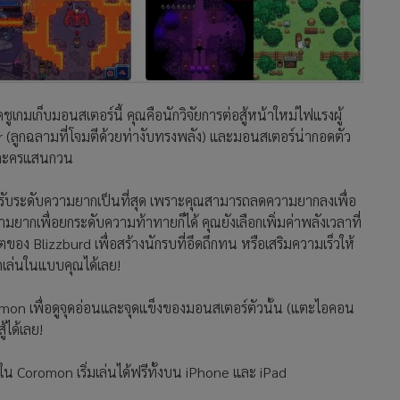
ูเกมเก็บมอนสเตอร์นี้ คุณคือนักวิจัยการต่อสู้หน้าใหม่ไฟแรงผู้
egar (ลูกฉลามที่โจมตีด้วยท่างับทรงพลัง) และมอนสเตอร์น่ากอดตัว
ัวละครแสนกวน
รับระดับความยากเป็นที่สุด เพราะคุณสามารถลดความยากลงเพื่อ
มยากเพื่อยกระดับความท้าทายก็ได้ คุณยังเลือกเพิ่มค่าพลังเวลาที่
ตของ Blizzburd เพื่อสร้างนักรบที่อึดถึกทน หรือเสริมความเร็วให้
อกเล่นในแบบคุณได้เลย!
omon เพื่อดูจุดอ่อนและจุดแข็งของมอนสเตอร์ตัวนั้น (แตะไอคอน
ู้ได้เลย!
น Coromon เริ่มเล่นได้ฟรีทั้งบน iPhone และ iPad