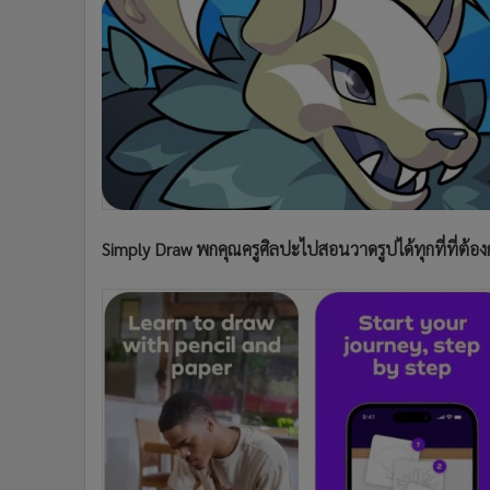
•
Management & HR
•
MGR Live
•
Infographic
•
การเมือง
•
ท่องเที่ยว
•
กีฬา
•
ต่างประเทศ
•
Special Scoop
•
เศรษฐกิจ-ธุรกิจ
Simply Draw พกคุณครูศิลปะไปสอนวาดรูปได้ทุกที่ที่ต้อง
•
จีน
•
ชุมชน-คุณภาพชีวิต
•
อาชญากรรม
•
Motoring
•
เกม
•
วิทยาศาสตร์
•
SMEs
•
หุ้น