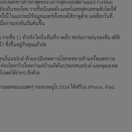
ารถอัปเดตข่าวสารล่าสุดของวงการฟุตบอลได้ผ่านแอป FotMob
มท้องถิ่นของไทย รายชื่อนักเตะดัง และสโมสรฟุตบอลระดับโลกให้
งนี้ ในแอปจะมีข้อมูลแมตช์ทั้งหมดให้เราดูด้วย แค่เลือกวันที่
่อการแข่งขันเริ่มต้นขึ้น
น รายชื่อ 11 ตัวจริง ใครในทีมที่บาดเจ็บ ฟอร์มการเล่นของทีม สถิติ
ซึ่งขึ้นอยู่กับคุณแล้วล่ะ
เกนในนอร์เวย์ ตัวแอปมียอดดาวน์โหลดหลายล้านครั้งและความ
องโลกกว้างไกลกว่าแค่บ้านเกิดในประเทศนอร์เวย์ และคุณเองจะ
ปเดตได้ง่ายๆ อีกด้วย
ดตามผลคะแนนสดๆ ของบอลยูโร 2024 ได้ฟรีบน iPhone, iPad,