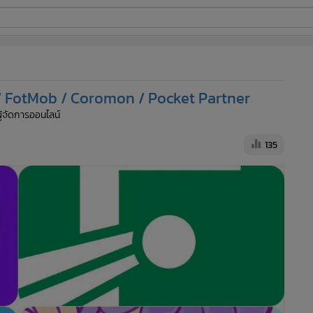
ี่ใช้
/ FotMob / Coromon / Pocket Partner
ine
ผู้จัดการออนไลน์
้นสูง
135