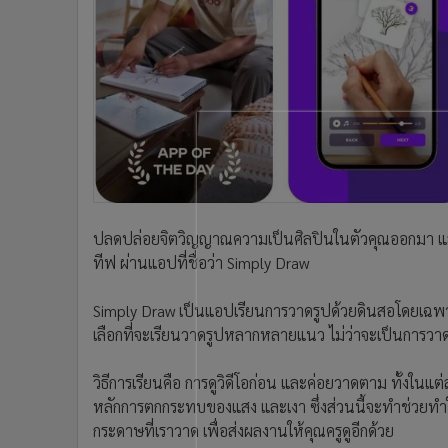
•
อินโดจีน
•
กองทุนรวม
•
Celeb Online
•
Factcheck
•
ญี่ปุ่น
•
News1
•
Gotomanager
ปลดปล่อยจิตวิญญาณความเป็นศิลปินในตัวคุณออกมา และจะ
ทีฟ ผ่านแอปที่ชื่อว่า Simply Draw
Simply Draw เป็นแอปเรียนการวาดรูปด้วยดินสอโดยเฉพาะ
เลือกที่จะเรียนวาดรูปหลากหลายแนว ไม่ว่าจะเป็นการวา
วิธีการเรียนคือ การดูวิดีโอก่อน และค่อยวาดตาม ทั้งในแต่ล
หลักการตกกระทบของแสง และเงา ซึ่งส่วนนี้จะทำช่วยทำใ
กระดาษที่เราวาด เพื่อส่งผลงานให้คุณครูดูอีกด้วย