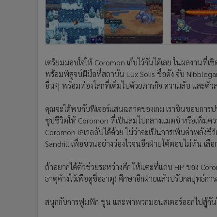
เตรียมมอบใจให้ Coromon เก็บไว้กันได้เลย ในผลงานที่เชิดช
พร้อมพิสูจน์ฝีมือที่สถาบัน Lux Solis ชื่อดัง จับ Nibbl
อื่นๆ พร้อมท่องโลกที่เต็มไปด้วยภารกิจ ความลับ และต
คุณจะได้พบกับฟีเจอร์แสนฉลาดของเกม เราชื่นชอบการป
ชุบชีวิตให้ Coromon ที่เป็นลมไปกลางแมตช์ หรือเพิ่มควา
Coromon เลเวลอัปได้ด้วย ไม่ว่าจะเป็นการเพิ่มค่าพลังชีวิ
Sandrill เพื่อข่วนอย่างว่องไวจนอีกฝ่ายโต้ตอบไม่ทัน เลื
ถ้าอยากได้ตัวช่วยระหว่างศึก ให้แตะที่แถบ HP ของ Cor
ธาตุค้างไว้เพื่อดูชื่อธาตุ) ศึกษาอีกฝ่ายแล้วปรับกลยุทธ์การส
สนุกกับการฟูมฟัก ขุน และพาพวกมอนสเตอร์ออกไปสู้กันใ