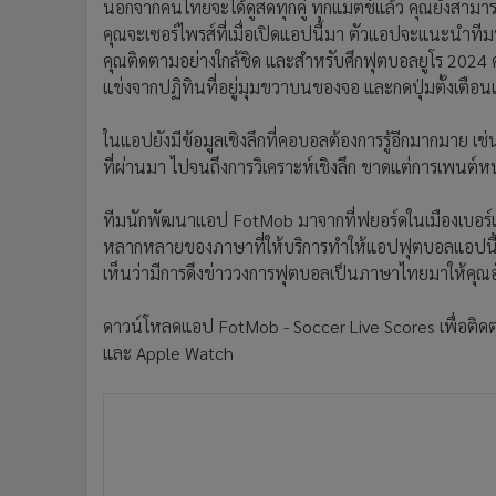
นอกจากคนไทยจะได้ดูสดทุกคู่ ทุกแมตช์แล้ว คุณยังสาม
คุณจะเซอร์ไพรส์ที่เมื่อเปิดแอปนี้มา ตัวแอปจะแนะนำที
คุณติดตามอย่างใกล้ชิด และสำหรับศึกฟุตบอลยูโร 2024 ครั้
แข่งจากปฏิทินที่อยู่มุมขวาบนของจอ และกดปุ่มตั้งเตือนเมื
ในแอปยังมีข้อมูลเชิงลึกที่คอบอลต้องการรู้อีกมากมาย เช่
ที่ผ่านมา ไปจนถึงการวิเคราะห์เชิงลึก ขาดแต่การเพนต์หน้า 
ทีมนักพัฒนาแอป FotMob มาจากที่ฟยอร์ดในเมืองเบอร์
หลากหลายของภาษาที่ให้บริการทำให้แอปฟุตบอลแอปนี้ท่
เห็นว่ามีการดึงข่าววงการฟุตบอลเป็นภาษาไทยมาให้คุณอั
ดาวน์โหลดแอป FotMob - Soccer Live Scores เพื่อติ
และ Apple Watch