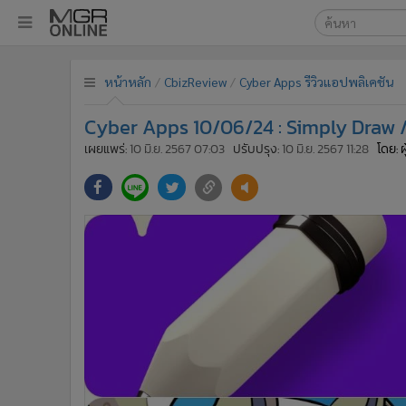
เลือกเครื่องมือท
•
หน้าหลัก
หน้าหลัก
CbizReview
Cyber Apps รีวิวแอปพลิเคชัน
ค้นหา
•
ทันเหตุการณ์
Google
•
ภาคใต้
Cyber Apps 10/06/24 : Simply Draw 
•
ภูมิภาค
MGR Onl
เผยแพร่:
10 มิ.ย. 2567 07:03
ปรับปรุง:
10 มิ.ย. 2567 11:28
โดย: 
•
Online Section
ค้นหาขั
•
บันเทิง
•
ผู้จัดการรายวัน
•
คอลัมนิสต์
•
ละคร
•
CbizReview
•
Cyber BIZ
•
ผู้จัดกวน
•
Good health & Well-being
•
Green Innovation & SD