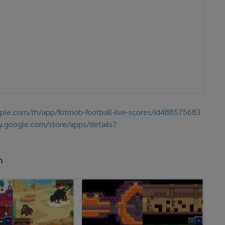
pple.com/th/app/fotmob-football-live-scores/id488575683
ay.google.com/store/apps/details?
n