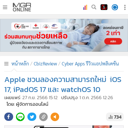
•
หน้าหลัก
•
ทันเหตุการณ์
•
ภาคใต้
•
ภูมิภาค
•
Online Section
หน้าหลัก
CbizReview
Cyber Apps รีวิวแอปพลิเคชัน
•
บันเทิง
•
ผู้จัดการรายวัน
Apple ชวนลองความสามารถใหม่ iOS
•
คอลัมนิสต์
17, iPadOS 17 และ watchOS 10
•
ละคร
เผยแพร่:
27 ก.ย. 2566 15:12
ปรับปรุง:
1 ต.ค. 2566 12:26
•
CbizReview
โดย: ผู้จัดการออนไลน์
•
Cyber BIZ
734
•
ผู้จัดกวน