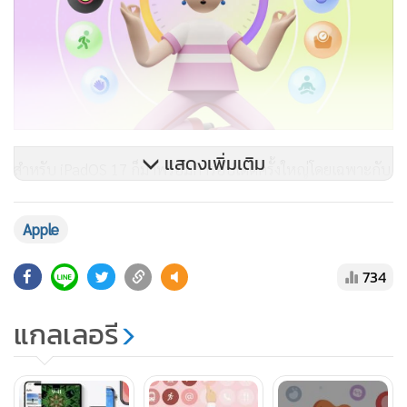
แสดงเพิ่มเติม
สำหรับ iPadOS 17 ก็มาพร้อมการอัปเดตครั้งใหญ่โดยเฉพาะกับ
เรื่องสุขภาพ เพราะหลากแอปในหมวดสุขภาพจะมาพร้อมการ
อัปเดตที่ทำให้ซิงก์ข้อมูลสุขภาพต่างๆ ไปยังแอปสุขภาพ
Apple
(Health) และแอปเด่นที่เราอยากให้คุณลองคือ Gentler Streak
Workout Tracker ที่ครั้งนี้คุณสามารถอัปเดตแอปบน iPad เพื่อ
734
ใช้งานแอปที่ออกแบบมาสำหรับจอใหญ่ๆ อย่าง iPad โดยเฉพาะ
แกลเลอรี
ทำให้สามารถดูสถานะความฟิตของร่างกายผ่านกราฟต่างๆ ได้
อย่างสบายตา
อัปเดตแอป Gentler Streak Workout Tracker บน iPad ได้ฟรี