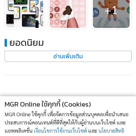
+1
ที่นี่
ยอดนิยม
อ่านเพิ่มเติม
MGR Online ใช้คุกกี้ (Cookies)
สำหรับฝั่ง Apple Watch ที่มาพร้อมกับ watchOS 10 ซึ่งจุดเด่น
MGR Online ใช้คุกกี้ เพื่อจัดการข้อมูลส่วนบุคคลเพื่อนำเสนอ
อยู่ตรงที่การเข้าถึงวิดเจ็ตได้ผ่าน Smart Stack ที่ทำได้ง่ายๆ
ประสบการณ์คอนเทนต์ที่ดีที่สุดให้กับผู้อ่านบนเว็บไซต์ และ
เพียงเอานิ้วปัดสไลด์หน้าจอขึ้นไป คุณจะพบกับวิดเจ็ตต่างๆ และ
แอพพลิเคชั่น
เงื่อนไขการใช้งานเว็บไซต์
และ
นโยบายสิทธิ
หากคุณลงแอปเพื่อการดูแลสุขภาพกายและใจผ่านการฝึกฝน