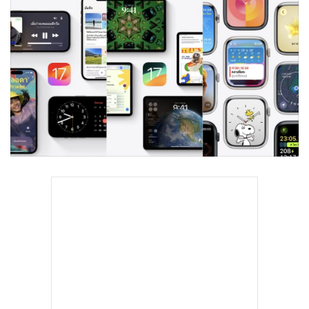
•
Good health & Well-being
•
Green Innovation & SD
•
Management & HR
•
MGR Live
•
Infographic
•
การเมือง
•
ท่องเที่ยว
•
กีฬา
•
ต่างประเทศ
•
Special Scoop
•
เศรษฐกิจ-ธุรกิจ
•
จีน
•
ชุมชน-คุณภาพชีวิต
•
อาชญากรรม
•
Motoring