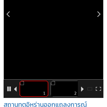
•
Good health & Well-being
•
Green Innovation & SD
•
Management & HR
•
MGR Live
•
Infographic
•
การเมือง
•
ท่องเที่ยว
•
กีฬา
•
ต่างประเทศ
•
Special Scoop
•
เศรษฐกิจ-ธุรกิจ
•
จีน
•
ชุมชน-คุณภาพชีวิต
13
1
2
•
อาชญากรรม
สถานทูตอิหร่านออกแถลงการณ์
•
Motoring