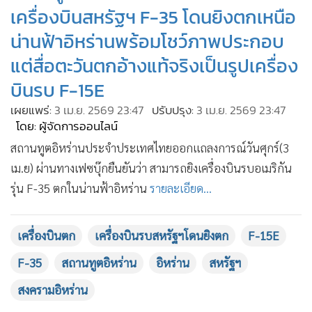
เครื่องบินสหรัฐฯ F-35 โดนยิงตกเหนือ
•
เกม
•
วิทยาศาสตร์
น่านฟ้าอิหร่านพร้อมโชว์ภาพประกอบ
•
SMEs
แต่สื่อตะวันตกอ้างแท้จริงเป็นรูปเครื่อง
•
หุ้น
บินรบ F-15E
•
อินโดจีน
เผยแพร่:
3 เม.ย. 2569 23:47
ปรับปรุง:
3 เม.ย. 2569 23:47
•
กองทุนรวม
โดย: ผู้จัดการออนไลน์
•
Celeb Online
สถานทูตอิหร่านประจำประเทศไทยออกแถลงการณ์วันศุกร์(3
•
Factcheck
เม.ย) ผ่านทางเฟซบุ๊กยืนยันว่า สามารถยิงเครื่องบินรบอเมริกัน
•
ญี่ปุ่น
รุ่น F-35 ตกในน่านฟ้าอิหร่าน
รายละเอียด...
•
News1
•
Gotomanager
เครื่องบินตก
เครื่องบินรบสหรัฐฯโดนยิงตก
F-15E
F-35
สถานทูตอิหร่าน
อิหร่าน
สหรัฐฯ
สงครามอิหร่าน