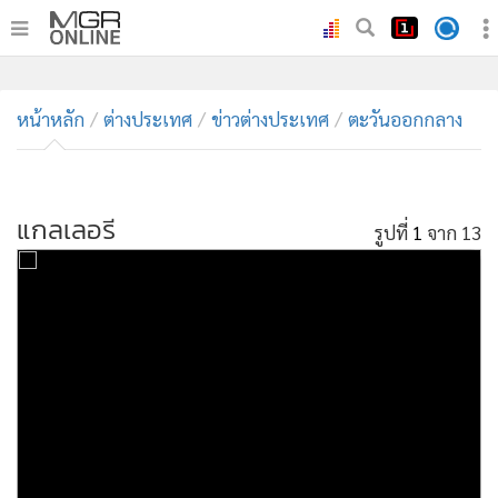
•
หน้าหลัก
•
หน้าหลัก
ทันเหตุการณ์
ต่างประเทศ
ข่าวต่างประเทศ
ตะวันออกกลาง
•
ภาคใต้
•
ภูมิภาค
•
แกลเลอรี
Online Section
รูปที่
1
จาก 13
•
บันเทิง
•
ผู้จัดการรายวัน
•
คอลัมนิสต์
•
ละคร
•
CbizReview
•
Cyber BIZ
•
ผู้จัดกวน