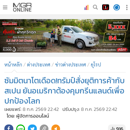
•
หน้าหลัก
•
ทันเหตุการณ์
•
ภาคใต้
•
ภูมิภาค
•
Online Section
หน้าหลัก
ต่างประเทศ
ข่าวต่างประเทศ
ยุโรป
•
บันเทิง
•
ผู้จัดการรายวัน
ซัมมิตนาโตเดือด!ทรัมป์สั่งยุติการค้ากับ
•
คอลัมนิสต์
สเปน ยันอเมริกาต้องคุมกรีนแลนด์เพื่อ
•
ละคร
ปกป้องโลก
•
CbizReview
เผยแพร่:
8 ก.ค. 2569 22:42
ปรับปรุง:
8 ก.ค. 2569 22:42
•
Cyber BIZ
โดย: ผู้จัดการออนไลน์
•
ผู้จัดกวน
916