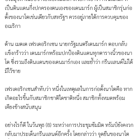
เป็นดินแดนกึ่งปกครองตนเองของเดนมาร์ก ผู้เป็นสมาชิกรุ่นก่อ
ตั้งของนาโตเช่นเดียวกับสหรัฐฯ ควรอยู่ภายใต้การควบคุมของ
อเมริกา
ด้าน เมตเต เฟรเดอริกเซน นายกรัฐมนตรีเดนมาร์ก ตอบกลับ
แข็งกร้าวว่า เดนมาร์กพร้อมปกป้องดินแดนทุกตารางนิ้วของนา
โต ซึ่งรวมถึงดินแดนของเดนมาร์กเอง และย้ำว่า กรีนแลนด์ไม่ได้
มีไว้ขาย
เฟรเดอริกเซนสำทับว่า หนึ่งในเหตุผลในการก่อตั้งนาโตคือ หาก
เกิดอะไรขึ้นกับสมาชิกชาติใดชาติหนึ่ง สมาชิกทั้งหมดพร้อม
เคียงข้างสนับสนุน
อย่างไรก็ดี ในวันพุธ (8) ระหว่างการประชุมซัมมิต ทรัมป์ยังคงวก
กลับมาประเด็นกรีนแลนด์อีกครั้ง โดยกล่าวว่า จุดยืนของนาโต