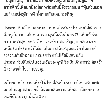
“ปัญหาใหญ่” อ้างอเมริกาต้องควบคุมเกาะใหญ่ในภูมิภาค
•
เกม
อาร์กติกนี้เพื่อปกป้องโลก พร้อมกันนี้ยังจวกสเปน “หุ้นส่วนยอด
•
วิทยาศาสตร์
แย่” และสั่งยุติการค้าทั้งหมดกับแดนกระทิงดุ
•
SMEs
•
หุ้น
ประธานาธิบดีโดนัลด์ ทรัมป์ เหน็บพันธมิตรยุโรปทันทีที่เดินทาง
•
อินโดจีน
ถึงกรุงอังการา เมืองหลวงของตุรกีในวันอังคาร (7) เพื่อเข้าร่วม
•
กองทุนรวม
การประชุมสุดยอด 2 วันขององค์การสนธิสัญญาแอตแลนติก
•
Celeb Online
เหนือ (นาโต) กรณีที่ไม่ยอมให้การสนับสนุนอเมริกาในการทำ
สงครามกับอิหร่าน และบอกว่า ถ้าไม่ได้สนิทสนมกับ
•
Factcheck
ประธานาธิบดีไตยิป แอร์โดอันของตุรกี ซึ่งเป็นเจ้าภาพซัมมิตครั้ง
•
ญี่ปุ่น
นี้ เขาอาจไม่ไปร่วมประชุม
•
News1
•
Gotomanager
หลังจากนั้นไม่นาน ทรัมป์สั่งโจมตีอิหร่านระลอกใหม่ พร้อมเพิก
ถอนใบนุญาตส่งออกน้ำมันของเตหะราน เพื่อตอบโต้ที่อิหร่าน
โจมตีเรือบรรทุกน้ำมัน 3 ลำ