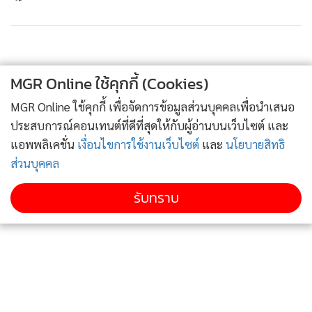
ข่าวในหมวดล่าสุด
สเปนใช้มาตรการตรวจคนเข้าเมืองจากอิตาลี ท่ามกลาง
1
ความขัดแย้งเรื่องผู้อพยพที่บานปลาย
MGR Online ใช้คุกกี้ (Cookies)
2
MGR Online ใช้คุกกี้ เพื่อจัดการข้อมูลส่วนบุคคลเพื่อนำเสนอ
ประสบการณ์คอนเทนต์ที่ดีที่สุดให้กับผู้อ่านบนเว็บไซต์ และ
สงครามไฮบริด! “รัสเซีย” เล่นแรงส่งโดรนติดระเบิด
3
เตรียมโจมตีเครื่องคาร์โก Antonov ขนกระสุนทหาร
แอพพลิเคชั่น
เงื่อนไขการใช้งานเว็บไซต์
และ
นโยบายสิทธิ
ยูเครนจอดใน “สนามบินไลป์ซิก”
ส่วนบุคคล
“เซเลนสกี” ประกาศชัย “ยูเครน” โจมตีพิสัยไกล 2
รับทราบ
โรงงานกลั่นน้ำมันรัสเซีย หลังตะวันตกแฉ “ล็อกฮีดมาร์
นอกจากนั้น ในช่วงต้นการประชุมสุดยอดนาโตวันพุธ ทรัมป์ยัง
4
ติน” เล็งเปิดโปรเจกต์ผลิต "มิสไซล์แพทริออต PAC-3
ประกาศว่า ได้สั่งให้รัฐมนตรีคลัง สกอตต์ เบสเซนต์ ของสหรัฐฯ
ACE" ราคาต่ำกว่าทุนให้เคียฟ
ยุติการค้าทั้งหมดกับสเปนที่ถือเป็น “หุ้นส่วนยอดแย่” ในนาโต
ข่าวอื่นในหมวด
ผู้นำสหรัฐฯ ไม่พอใจสเปนมานานแล้ว ทั้งเรื่องที่สเปนไม่เห็นด้วย
กับเป้าหมายงบประมาณการทหารใหม่ของนาโตที่กำหนดไว้ที่