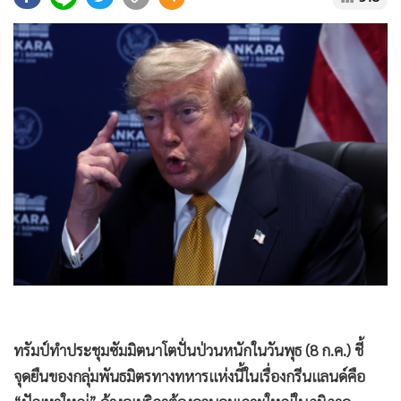
•
Good health & Well-being
•
Green Innovation & SD
•
Management & HR
•
MGR Live
•
Infographic
•
การเมือง
•
ท่องเที่ยว
•
กีฬา
•
ต่างประเทศ
•
Special Scoop
•
เศรษฐกิจ-ธุรกิจ
•
จีน
•
ชุมชน-คุณภาพชีวิต
ทรัมป์ทำประชุมซัมมิตนาโตปั่นป่วนหนักในวันพุธ (8 ก.ค.) ชี้
•
อาชญากรรม
จุดยืนของกลุ่มพันธมิตรทางทหารแห่งนี้ในเรื่องกรีนแลนด์คือ
•
Motoring