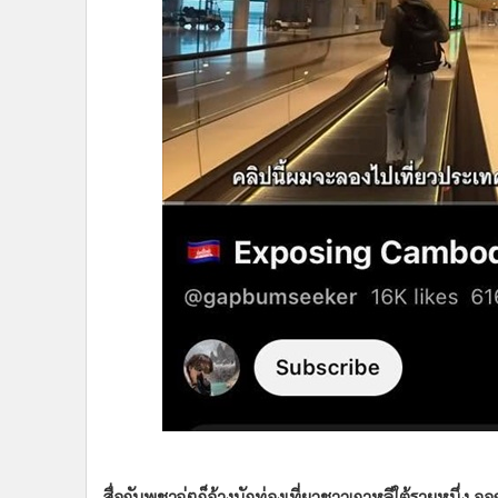
•
Management & HR
•
MGR Live
•
Infographic
•
การเมือง
•
ท่องเที่ยว
•
กีฬา
•
ต่างประเทศ
•
Special Scoop
•
เศรษฐกิจ-ธุรกิจ
•
จีน
•
ชุมชน-คุณภาพชีวิต
•
อาชญากรรม
•
Motoring
•
เกม
•
วิทยาศาสตร์
•
SMEs
•
หุ้น
สื่อกัมพูชาจู่ๆก็อ้างนักท่องเที่ยวชาวเกาหลีใต้รายหนึ่ง