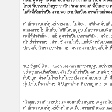
•
อินโดจีน
ไทย) ที่บรรยายกัมพูชาว่าเป็น "แหล่งสแกม" ที่อันตราย
•
กองทุนรวม
ในสิ่งที่เรียกว่าเป็นความพยายามบิดเบือนภาพลักษณ์ของ
•
Celeb Online
สำนักข่าวขแมร์ทูเดย์ รายงานว่าในข้อความที่โพสต์บนสื่
•
Factcheck
แสดงความไม่เห็นด้วยกับวิดีโอบนยูทูบ เน้นว่าเขาเคยเดิน
•
ญี่ปุ่น
เขาให้คำจำกัดความกัมพูชาว่าเป็นประเทศที่มีความร่ำ
•
News1
เน้นย้ำว่าพวกชาวบ้าน "มีความใสซื่อและใจดี" พร้อมบอ
•
Gotomanager
ปลอดภัย ถ้าพวกเขาทำตามมาตรการความปลอดภัยขั้นพ
ขแมร์ทูเดย์ อ้างว่า Kwon Jae-min กล่าวหายูทูบเบอร์ราย
อย่างรุนแรงเพื่อเรียกยอดวิว เรียกมันว่าเป็นคอนเทนต์ "มุ่
กับปัญหาต่างๆในไทย ในนั้่นรวมถึงการขโมยบนรถแท็กซี่
มุ่งเป้าไปที่ชาวต่างชาติ ปัญหาต่างๆที่ปรากฏบนรายง
"ถ้าคุณอยากทำลายประเทศของคนอื่น กรุณามองดูการฉ
สำนักข่าวขแมร์ทูเดย์อ้างนักท่องเที่ยวชาวเกาลี Kwon Ja