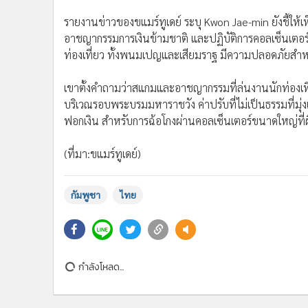
รายงานข่าวของขแมร์ทูเดย์ ระบุ Kwon Jae-min ยังชี้ให้เห
อาชญากรรมการเงินข้ามชาติ และปฏิบัติการคอลเซ็นเตอ
ท่องเที่ยว ทั้งพนมเปญและเสียมราฐ มีความปลอดภัยสำหรับ
เขาตั้งคำถามว่าสแกมและอาชญากรรมที่ล่นงานนักท่องเที่ยว
บริเวณรอบพระบรมมหาราชวัง ค่าปรับที่ไม่เป็นธรรมที่
ฟอกเงิน สำหรับการฉ้อโกงผ่านคอลเซ็นเตอร์ขนาดใหญ่ที
(ที่มา:ขแมร์ทูเดย์)
กัมพูชา
ไทย
กำลังโหลด...