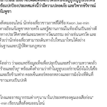
 พร้อมปกป้องประเทศแห่งนี้ว่ามีความปลอดภัย และวิพากษ์วิจารณ์
กัมพูชา
อสังคมออนไลน์ นักท่องเที่ยวชาวเกาหลีใต้ชื่อ Kwon Jae-min
ทางเยือนกัมพูชาหลายครั้ง และรู้สถานการณ์ในท้องถิ่นเป็นอย่างดี
รวยทางประวัติศาสตร์และมรดกทางวัฒนธรรม อย่างเช่นนครวัด และ
กด้วยว่านักท่องเที่ยวสามารถเดินทางไปไหนมาไหนได้อย่าง
ื้นฐานและปฏิบัติตามกฎหมาย
ดังกล่าว ว่าเผยแพร่ข้อมูลเท็จเพื่อปลุกปั่นและสร้างความหวาดกลัว
งร้ายและยั่วยุ" พร้อมตั้งคำถามว่าทำไมยูทูบเบอร์รายนี้ยังไม่ไปใส่ใจ
และเรือข้ามฟาก คอลเซ็นเตอร์หลอกหลวงและการฉ้อโกงที่ดินที่
านขาวแทบเป็นปกติ
้อโกงและอาชญากรรมต่างๆนานาในประเทศของคุณเองเสียก่อน"
e-min เขียบนสื่อสังคมออนไลน์