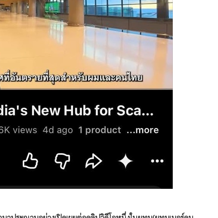
 ออกมาประณามอย่างเปิดเผยต่อคลิปวิดีโอหนึ่งในยูทูบ(ยูทูบเบอร์คน