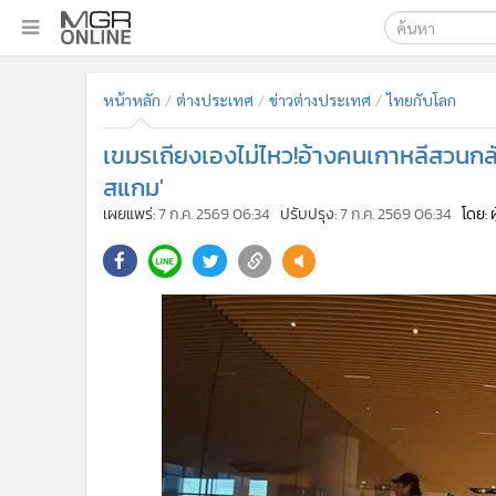
เลือกเครื่องมือท
•
หน้าหลัก
หน้าหลัก
ต่างประเทศ
ข่าวต่างประเทศ
ไทยกับโลก
ค้นหา
•
ทันเหตุการณ์
Google
•
ภาคใต้
เขมรเถียงเองไม่ไหว!อ้างคนเกาหลีสวนกลั
•
ภูมิภาค
MGR Onl
สแกม'
•
Online Section
เผยแพร่:
7 ก.ค. 2569 06:34
ปรับปรุง:
7 ก.ค. 2569 06:34
โดย: 
ค้นหาขั
•
บันเทิง
•
ผู้จัดการรายวัน
•
คอลัมนิสต์
•
ละคร
•
CbizReview
•
Cyber BIZ
•
ผู้จัดกวน
•
Good health & Well-being
•
Green Innovation & SD