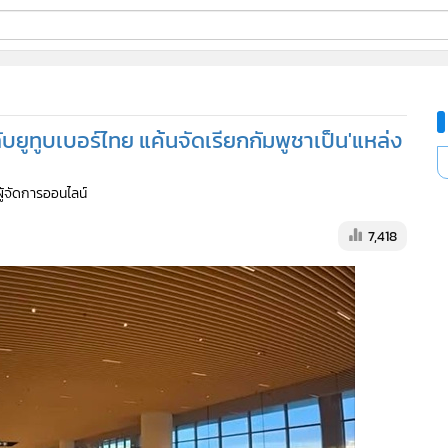
ี่ใช้
บยูทูบเบอร์ไทย แค้นจัดเรียกกัมพูชาเป็น'แหล่ง
ine
ผู้จัดการออนไลน์
้นสูง
7,418