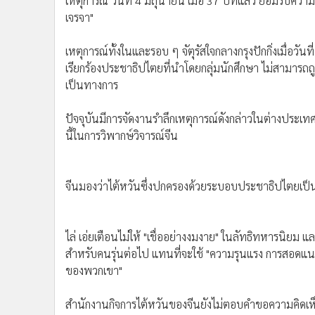
เหตุการณ์ วันที่ 4 มิถุนายน เมื่อ 37 ปีที่แล้ว ยอมรับ
•
Management & HR
เจรจา"
•
MGR Live
•
Infographic
เหตุการณ์ทั้งในและรอบ ๆ จัตุรัสใจกลางกรุงปักกิ่งเมื่อวัน
•
การเมือง
เรียกร้องประชาธิปไตยที่นำโดยกลุ่มนักศึกษา ไม่สามารถ
•
ท่องเที่ยว
เป็นทางการ
•
กีฬา
•
ต่างประเทศ
ปัจจุบันมีการจัดงานรำลึกเหตุการณ์ดังกล่าวในต่างประเทศ
นี้ในการวิพากษ์วิจารณ์จีน
•
Special Scoop
•
เศรษฐกิจ-ธุรกิจ
•
จีน
จีนมองว่าไต้หวันซึ่งปกครองด้วยระบอบประชาธิปไตยเป
•
ชุมชน-คุณภาพชีวิต
•
อาชญากรรม
•
Motoring
ไล่ เอ่ยเตือนไม่ให้ "เชื่ออย่างงมงาย" ในลัทธิทหารนิยม 
•
เกม
สำหรับคนรุ่นต่อไป แทนที่จะใช้ "ความรุนแรง การสอดแนม
•
วิทยาศาสตร์
ของพวกเขา"
•
SMEs
สำนักงานกิจการไต้หวันของจีนยังไม่ตอบคำขอความคิดเห็น
•
หุ้น