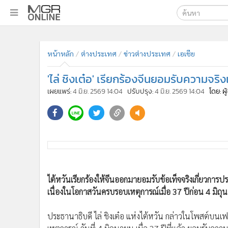
เลือกเครื่องมือท
•
หน้าหลัก
ค้นหา
•
ทันเหตุการณ์
หน้าหลัก
ต่างประเทศ
ข่าวต่างประเทศ
เอเชีย
Google
•
ภาคใต้
'ไล่ ชิงเต๋อ' เรียกร้องจีนยอมรับความจริงเ
•
ภูมิภาค
MGR Onl
เผยแพร่:
4 มิ.ย. 2569 14:04
ปรับปรุง:
4 มิ.ย. 2569 14:04
โดย: ผ
•
Online Section
ค้นหาขั
•
บันเทิง
•
ผู้จัดการรายวัน
•
คอลัมนิสต์
•
ละคร
•
CbizReview
•
Cyber BIZ
ไต้หวันเรียกร้องให้จีนออกมายอมรับข้อเท็จจริงเกี่ยวการปรา
•
ผู้จัดกวน
เนื่องในโอกาสวันครบรอบเหตุการณ์เมื่อ 37 ปีก่อน 4 มิถ
•
Good health & Well-being
ประธานาธิบดี ไล่ ชิงเต๋อ แห่งไต้หวัน กล่าวในโพสต์บนเฟ
•
Green Innovation & SD