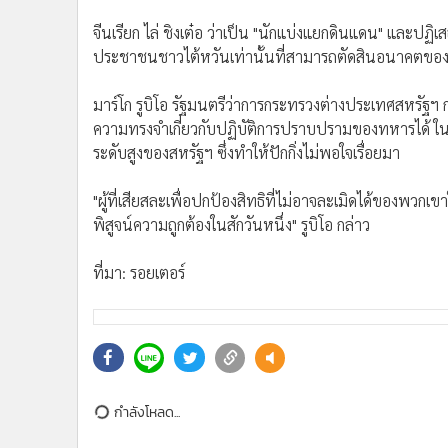
•
อินโดจีน
จีนเรียก ไล่ ชิงเต๋อ ว่าเป็น "นักแบ่งแยกดินแดน" และปฏิ
•
กองทุนรวม
ประชาชนชาวไต้หวันเท่านั้นที่สามารถตัดสินอนาคตของ
•
Celeb Online
•
Factcheck
มาร์โก รูบิโอ รัฐมนตรีว่าการกระทรวงต่างประเทศสหรัฐฯ กล
•
ญี่ปุ่น
ความทรงจำเกี่ยวกับปฏิบัติการปราบปรามของทหารได้ ใน
•
News1
ระดับสูงของสหรัฐฯ ซึ่งทำให้ปักกิ่งไม่พอใจเรื่อยมา
•
Gotomanager
"ผู้ที่เสียสละเพื่อปกป้องสิทธิที่ไม่อาจละเมิดได้ของพวก
พิสูจน์ความถูกต้องในสักวันหนึ่ง" รูบิโอ กล่าว
ที่มา: รอยเตอร์
กำลังโหลด...