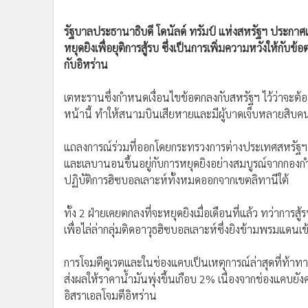
•
อินโดจีน
•
กองทุนรวม
รัฐบาลประธานาธิบดี โดนัลด์ ทรัมป์ แห่งสหรัฐฯ ประกาศเ
หยุดยิงเพื่อยุติการสู้รบ ซึ่งเป็นการเพิ่มความหวังให้กับ
•
Celeb Online
กับอิหร่าน
•
Factcheck
•
ญี่ปุ่น
เตหะรานซึ่งกำหนดเงื่อนไขข้อตกลงกับสหรัฐฯ ไว้ว่าจะต้อ
•
News1
หน้านี้ ทำให้สนามบินเสียหายและมีผู้บาดเจ็บหลายสิบค
•
Gotomanager
แถลงการณ์ร่วมที่ออกโดยกระทรวงการต่างประเทศสหรัฐฯ ห
และเลบานอนขึ้นอยู่กับการหยุดยิงอย่างสมบูรณ์จากกองก
ปฏิบัติการฮิซบอลเลาะห์ทั้งหมดออกจากเขตลิทานีใต้
ทั้ง 2 ฝ่ายเคยตกลงที่จะหยุดยิงเมื่อเดือนที่แล้ว ทว่าการส
เพื่อไล่ล่ากลุ่มติดอาวุธฮิซบอลเลาะห์ซึ่งยิงข้ามพรมแด
การโจมตีคูเวตและในช่องแคบเป็นเหตุการณ์ล่าสุดที่ท้าทา
ส่งผลให้ราคาน้ำมันพุ่งขึ้นเกือบ 2% เนื่องจากช่องแคบยั
อิสราเอลโจมตีอิหร่าน