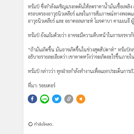
ทรัมป์ ซึ่งกำลังเผชิญแรงกดดันให้ลดราคาน้ำมันเชื้อเพลิง
ครอบครองอาวุธนิวเคลียร์ และในการสัมภาษณ์ทางพอดแคสต์ที
อาวุธนิวเคลียร์ และ อยาตอลเลาะห์ โมจตาบา คาเมเนอี ผู้
ทรัมป์ ยังแย้มด้วยว่า อาจจะมีความคืบหน้าในการเจรจากับอิ
“ถ้ามันเกิดขึ้น มันอาจเกิดขึ้นในช่วงสุดสัปดาห์” ทรัมป์
อธิบายรายละเอียดว่า เขาคาดหวังว่าจะเกิดอะไรขึ้นภายใ
ทรัมป์ กล่าวว่า ทุกฝ่ายกำลังทำงานเพื่อแยกประเด็นก
ที่มา: รอยเตอร์
กำลังโหลด...