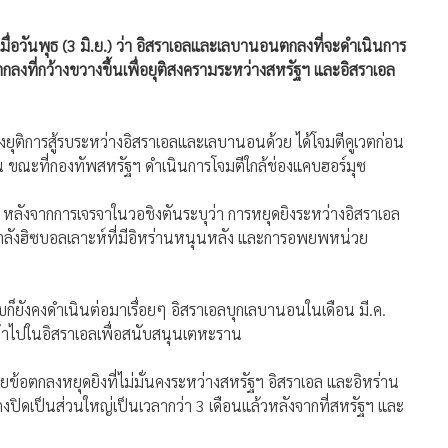
มื่อวันพุธ (3 มิ.ย.) ว่า อิสราเอลและเลบานอนตกลงที่จะดำเนินการ
ข้อตกลงที่กว้างขวางขึ้นเพื่อยุติสงครามระหว่างสหรัฐฯ และอิสราเอล
งยุติการสู้รบระหว่างอิสราเอลและเลบานอนด้วย ได้โจมตีคูเวตก่อน
น ขณะที่กองทัพสหรัฐฯ ดำเนินการโจมตีใกล้ช่องแคบฮอร์มุซ
ลังจากการเจรจาในวอชิงตันระบุว่า การหยุดยิงระหว่างอิสราเอล
ำลังฮิซบอลเลาะห์ที่มีอิหร่านหนุนหลัง และการอพยพหน่วย
ู้รบก็ยังคงดำเนินต่อมาเรื่อยๆ อิสราเอลบุกเลบานอนในเดือน มี.ค.
นเข้าไปในอิสราเอลเพื่อสนับสนุนเตหะราน
ยข้อตกลงหยุดยิงที่ไม่มั่นคงระหว่างสหรัฐฯ อิสราเอล และอิหร่าน
งคงปิดเป็นส่วนใหญ่เป็นเวลากว่า 3 เดือนแล้วหลังจากที่สหรัฐฯ และ