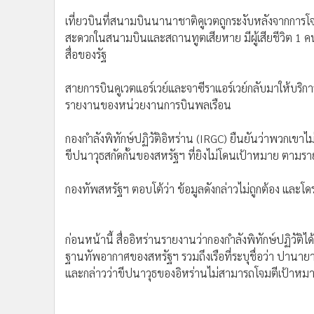
เที่ยวบินที่สนามบินนานาชาติคูเวตถูกระงับหลังจากการ
สะดวกในสนามบินและสถานทูตเสียหาย มีผู้เสียชีวิต 1
สื่อของรัฐ
สายการบินคูเวตแอร์เวย์และจาซีราแอร์เวย์กลับมาให้บริก
รายงานของหน่วยงานการบินพลเรือน
กองกำลังพิทักษ์ปฏิวัติอิหร่าน (IRGC) ยืนยันว่าพวกเขาไ
ขีปนาวุธสกัดกั้นของสหรัฐฯ ที่ยิงไม่โดนเป้าหมาย ตามรา
กองทัพสหรัฐฯ ตอบโต้ว่า ข้อมูลดังกล่าวไม่ถูกต้อง และ
ก่อนหน้านี้ สื่ออิหร่านรายงานว่ากองกำลังพิทักษ์ปฏิวัติ
ฐานทัพอากาศของสหรัฐฯ รวมถึงเรือที่ระบุชื่อว่า ปาน
และกล่าวว่าขีปนาวุธของอิหร่านไม่สามารถโจมตีเป้าหมา