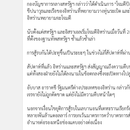
กองบัญชาการกลางสหรัฐฯ กล่าวว่าได้ดำเนินการ "โจมตีป้อ
ขีปนาวุธและเรือของอิหร่านที่พยายามวางทุ่นระเบิด และ
อิหร่านพยายามจะโจมตี
นับตั้งแต่สหรัฐฯ และอิสราเอลเริ่มโจมตีอิหร่านเมื่อวันที
ที่ตั้งของฐานทัพสหรัฐฯ ซ้ำแล้วซ้ำเล่า
การสู้รบกันได้ปะทุขึ้นเป็นระยะๆ ในช่วงไม่กี่สัปดาห์ที่ผ่
สัปดาห์ที่แล้ว อิหร่านและสหรัฐฯ ส่งสัญญาณถึงความคืบ
แต่ทั้งสองฝ่ายยังไม่ได้ลงนามในข้อตกลงซึ่งจะเปิดทางไปส
อับบาส อาราคชี รัฐมนตรีต่างประเทศของอิหร่าน กล่าวกั
เจรจายังไม่ถูกตัดขาด แต่ยังไม่มีความคืบหน้าใดๆ
นอกจากเงื่อนไขยุติการสู้รบในเลบานอนที่เตหะรานเรียก
หลายพันล้านดอลลาร์ การยกเว้นมาตรการคว่ำบาตรการส่ง
อำนาจต่อรองเหนือช่องแคบอย่างต่อเนื่อง