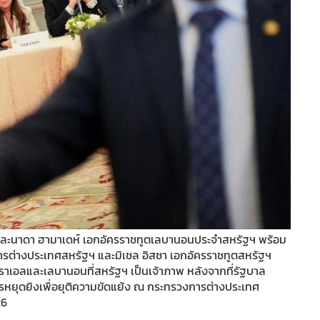
 และนาดา ฮามาเดห์ เอกอัครราชทูตเลบานอนประจำสหรัฐฯ พร้อม
การต่างประเทศสหรัฐฯ และมิเชล อิสซา เอกอัครราชทูตสหรัฐฯ
ราเอลและเลบานอนที่สหรัฐฯ เป็นเจ้าภาพ หลังจากที่รัฐบาล
รหยุดยิงเพื่อยุติความขัดแย้ง ณ กระทรวงการต่างประเทศ
26