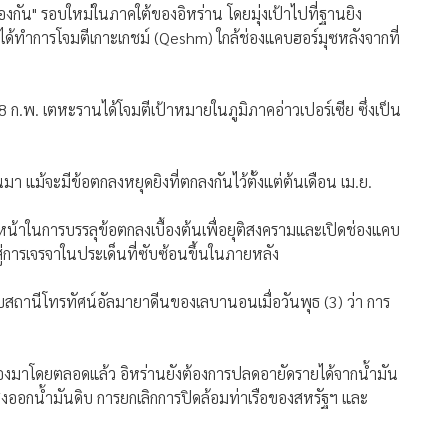
งกัน" รอบใหม่ในภาคใต้ของอิหร่าน โดยมุ่งเป้าไปที่ฐานยิง
ได้ทำการโจมตีเกาะเกชม์ (Qeshm) ใกล้ช่องแคบฮอร์มุซหลังจากที่
่ 28 ก.พ. เตหะรานได้โจมตีเป้าหมายในภูมิภาคอ่าวเปอร์เซีย ซึ่งเป็น
านมา แม้จะมีข้อตกลงหยุดยิงที่ตกลงกันไว้ตั้งแต่ต้นเดือน เม.ย.
หน้าในการบรรลุข้อตกลงเบื้องต้นเพื่อยุติสงครามและเปิดช่องแคบ
ู่การเจรจาในประเด็นที่ซับซ้อนขึ้นในภายหลัง
บสถานีโทรทัศน์อัลมายาดีนของเลบานอนเมื่อวันพุธ (3) ว่า การ
ร้องมาโดยตลอดแล้ว อิหร่านยังต้องการปลดอายัดรายได้จากน้ำมัน
ออกน้ำมันดิบ การยกเลิกการปิดล้อมท่าเรือของสหรัฐฯ และ