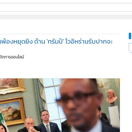
ี่ใช้
้องหยุดยิง ด้าน 'ทรัมป์' โวอิหร่านรับปากจะ
ine
ู้จัดการออนไลน์
้นสูง
302