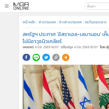
เลือกเครื่องมือท
•
หน้าหลัก
หน้าหลัก
ต่างประเทศ
ข่าวต่างประเทศ
ตะวันออกกลาง
ค้นหา
•
ทันเหตุการณ์
Google
•
ภาคใต้
สหรัฐฯ ประกาศ 'อิสราเอล-เลบานอน' เห็นพ
•
ภูมิภาค
MGR Onl
ไม่มีอาวุธนิวเคลียร์
•
Online Section
เผยแพร่:
4 มิ.ย. 2569 10:07
ปรับปรุง:
4 มิ.ย. 2569 10:07
โดย: ผ
ค้นหาขั
•
บันเทิง
•
ผู้จัดการรายวัน
•
คอลัมนิสต์
•
ละคร
•
CbizReview
•
Cyber BIZ
•
ผู้จัดกวน
•
Good health & Well-being
•
Green Innovation & SD