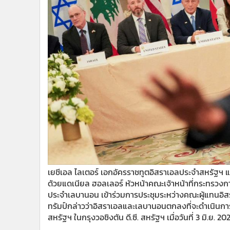
•
Management & HR
•
MGR Live
•
Infographic
•
การเมือง
•
ท่องเที่ยว
•
กีฬา
•
ต่างประเทศ
•
Special Scoop
•
เศรษฐกิจ-ธุรกิจ
•
จีน
•
ชุมชน-คุณภาพชีวิต
•
อาชญากรรม
•
Motoring
เยชีเอล ไลเตอร์ เอกอัครราชทูตอิสราเอลประจำสหรัฐฯ
ด้วยแดเนียล ฮอลเลอร์ หัวหน้าคณะเจ้าหน้าที่กระทรวง
•
เกม
ประจำเลบานอน เข้าร่วมการประชุมระหว่างคณะผู้แทนอิส
•
วิทยาศาสตร์
ทรัมป์กล่าวว่าอิสราเอลและเลบานอนตกลงที่จะดำเนินกา
•
SMEs
สหรัฐฯ ในกรุงวอชิงตัน ดี.ซี. สหรัฐฯ เมื่อวันที่ 3 มิ.ย. 20
•
หุ้น