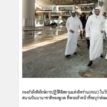
•
Management & HR
•
MGR Live
•
Infographic
•
การเมือง
•
ท่องเที่ยว
•
กีฬา
•
ต่างประเทศ
•
Special Scoop
•
เศรษฐกิจ-ธุรกิจ
•
จีน
•
ชุมชน-คุณภาพชีวิต
•
อาชญากรรม
•
Motoring
•
เกม
•
วิทยาศาสตร์
กองกำลังพิทักษ์การปฏิวัติอิสลามแห่งอิหร่าน(IRGC) ในว
สนามบินนานาชาติของคูเวต ที่พวกเจ้าหน้าที่ระบุว่าส่งผ
•
SMEs
•
หุ้น