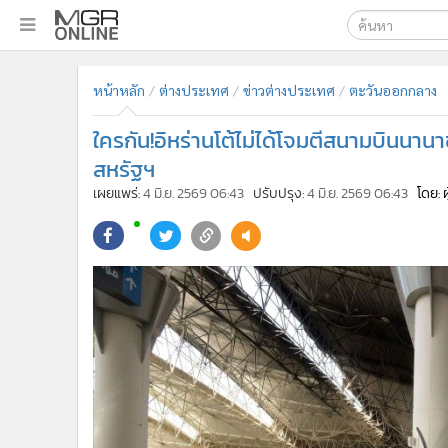
เลือกเครื่องมือท
•
หน้าหลัก
หน้าหลัก
ต่างประเทศ
ข่าวต่างประเทศ
ตะวันออกกลาง
ค้นหา
•
ทันเหตุการณ์
Google
•
ภาคใต้
ใครกัน!อิหร่านโต้ไม่ได้โจมตีสนามบินนาน
•
ภูมิภาค
MGR Onl
สหรัฐฯ
•
Online Section
เผยแพร่:
4 มิ.ย. 2569 06:43
ปรับปรุง:
4 มิ.ย. 2569 06:43
โดย: 
ค้นหาขั
•
บันเทิง
•
ผู้จัดการรายวัน
•
คอลัมนิสต์
•
ละคร
•
CbizReview
•
Cyber BIZ
•
ผู้จัดกวน
•
Good health & Well-being
•
Green Innovation & SD