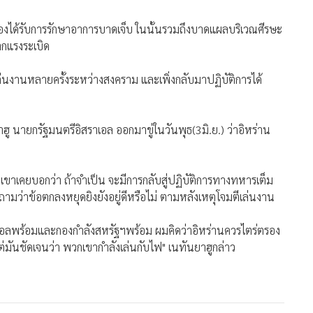
้องได้รับการรักษาอาการบาดเจ็บ ในนั้นรวมถึงบาดแผลบริเวณศีรษะ
กแรงระเบิด
นงานหลายครั้งระหว่างสงคราม และเพิ่งกลับมาปฏิบัติการได้
 นายกรัฐมนตรีอิสราเอล ออกมาขู่ในวันพุธ(3มิ.ย.) ว่าอิหร่าน
ด เขาเคยบอกว่า ถ้าจำเป็น จะมีการกลับสู่ปฏิบัติการทางทหารเต็ม
กถามว่าข้อตกลงหยุดยิงยังอยู่ดีหรือไม่ ตามหลังเหตุโจมตีเล่นงาน
ราเอลพร้อมและกองกำลังสหรัฐฯพร้อม ผมคิดว่าอิหร่านควรไตร่ตรอง
 แต่มันชัดเจนว่า พวกเขากำลังเล่นกับไฟ" เนทันยาฮูกล่าว