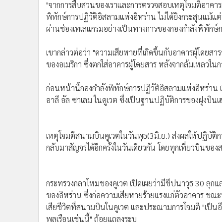
"จากการสืบสวนของเราและการตรวจสอบเหตุโจมตีอาคารผ
•
อินโดจีน
พิทักษ์การปฏิวัติอิสลามแห่งอิหร่าน ไม่ได้ยิงกระสุนแม้
•
กองทุนรวม
ผ่านช่องเทเลแกรมอย่างเป็นทางการของกองกำลังพิทักษ์ก
•
Celeb Online
•
Factcheck
เขากล่าวต่อว่า "ความเสียหายที่เกิดขึ้นกับอาคารผู้
•
ญี่ปุ่น
ของอเมริกา ซึ่งตกใส่อาคารผู้โดยสาร หลังจากล้มเหลวในก
•
News1
ก่อนหน้านี้กองกำลังพิทักษ์การปฏิวัติอิสลามแห่งอิหร่าน เ
•
Gotomanager
อาลี อัล ซาเลม ในคูเวต ซึ่งเป็นฐานปฏิบัติการของฝูง
เหตุโจมตีสนามบินคูเวตในวันพุธ(3มิ.ย.) ส่งผลให้ปฏิบ
กลับมาสัญจรได้อีกครั้งในวันเดียวกัน โดยทุกเที่ยวบินของ
กระทรวงกลาโหมของคูเวต เปิดเผยว่ามีขีปนาวุธ 30 ลุก
ของอิหร่าน ซึ่งก่อความเสียหายร้ายแรงแก่ตัวอาคาร ขณ
เสียชีวิตที่สนามบินในคูเวต และประณามการโจมตี "เป็นอีก
พลเรือนเช่นนี้" ถ้อยแถลงระบุ