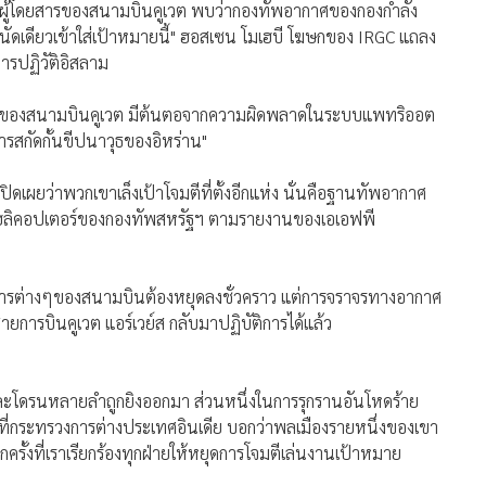
ู้โดยสารของสนามบินคูเวต พบว่ากองทัพอากาศของกองกำลัง
แต่นัดเดียวเข้าใส่เป้าหมายนี้" ฮอสเซน โมเฮบี โฆษกของ IRGC แถลง
ารปฏิวัติอิสลาม
โดยสารของสนามบินคูเวต มีต้นตอจากความผิดพลาดในระบบแพทริออต
ารสกัดกั้นขีปนาวุธของอิหร่าน"
ปิดเผยว่าพวกเขาเล็งเป้าโจมตีที่ตั้งอีกแห่ง นั่นคือฐานทัพอากาศ
บินเฮลิคอปเตอร์ของกองทัพสหรัฐฯ ตามรายงานของเอเอฟพี
ัติการต่างๆของสนามบินต้องหยุดลงชั่วคราว แต่การจราจรทางอากาศ
สายการบินคูเวต แอร์เวย์ส กลับมาปฏิบัติการได้แล้ว
และโดรนหลายลำถูกยิงออกมา ส่วนหนึ่งในการรุกรานอันโหดร้าย
ะที่กระทรวงการต่างประเทศอินเดีย บอกว่าพลเมืองรายหนึ่งของเขา
ครั้งที่เราเรียกร้องทุกฝ่ายให้หยุดการโจมตีเล่นงานเป้าหมาย