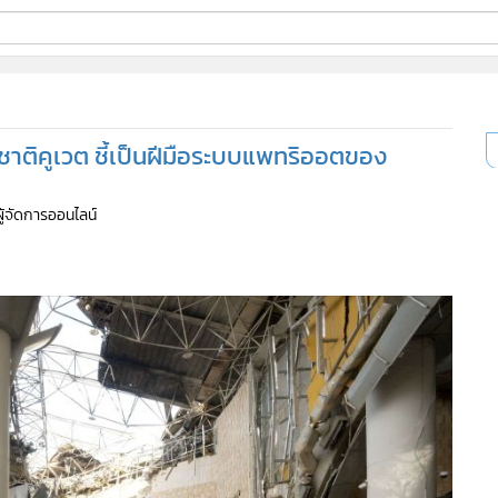
ี่ใช้
าชาติคูเวต ชี้เป็นฝีมือระบบแพทริออตของ
ine
ผู้จัดการออนไลน์
้นสูง