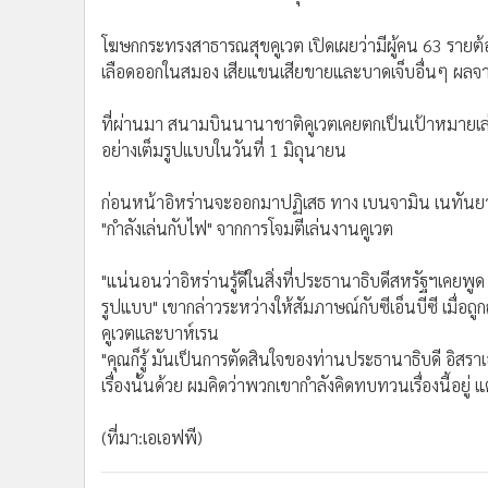
โฆษกกระทรงสาธารณสุขคูเวต เปิดเผยว่ามีผู้คน 63 รายต
เลือดออกในสมอง เสียแขนเสียขายและบาดเจ็บอื่นๆ ผลจา
ที่ผ่านมา สนามบินนานาชาติคูเวตเคยตกเป็นเป้าหมายเล่
อย่างเต็มรูปแบบในวันที่ 1 มิถุนายน
ก่อนหน้าอิหร่านจะออกมาปฏิเสธ ทาง เบนจามิน เนทันยาฮู
"กำลังเล่นกับไฟ" จากการโจมตีเล่นงานคูเวต
"แน่นอนว่าอิหร่านรู้ดีในสิ่งที่ประธานาธิบดีสหรัฐฯเคยพู
รูปแบบ" เขากล่าวระหว่างให้สัมภาษณ์กับซีเอ็นบีซี เมื่อถู
คูเวตและบาห์เรน
"คุณก็รู้ มันเป็นการตัดสินใจของท่านประธานาธิบดี อิส
เรื่องนั้นด้วย ผมคิดว่าพวกเขากำลังคิดทบทวนเรื่องนี้อยู่
(ที่มา:เอเอฟพี)