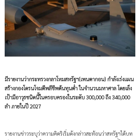
•
Good health & Well-being
1,381
•
Green Innovation & SD
•
Management & HR
•
MGR Live
•
Infographic
•
การเมือง
•
ท่องเที่ยว
•
กีฬา
•
ต่างประเทศ
•
Special Scoop
•
เศรษฐกิจ-ธุรกิจ
•
จีน
มีรายงานว่ากระทรวงกลาโหมสหรัฐฯ(เพนตากอน) กำลังเร่งแผน
•
ชุมชน-คุณภาพชีวิต
สร้างกองโดรนโจมตีพลีชีพต้นทุนต่ำ ในจำนวนมหาศาล โดยเล็ง
•
อาชญากรรม
เป้ามีอาวุธชนิดนี้ในครอบครองในระดับ 300,000 ถึง 340,000
•
Motoring