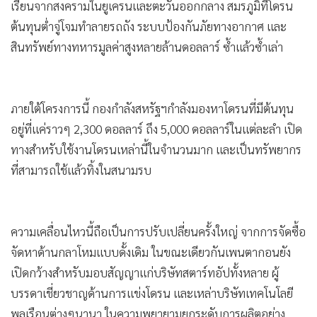
ลำ ภายในปี 2027
•
เกม
•
วิทยาศาสตร์
•
SMEs
รายงานข่าวระบุว่าความคิดริเริ่มดังกล่าวสะท้อนว่าสหรัฐฯได้บท
•
หุ้น
เรียนจากสงครามในยูเครนและตะวันออกกลาง สมรภูมิที่โดรน
•
อินโดจีน
ต้นทุนต่ำจู่โจมทำลายรถถัง ระบบป้องกันภัยทางอากาศ และ
•
กองทุนรวม
สินทรัพย์ทางทหารมูลค่าสูงหลายล้านดอลลาร์ ซ้ำแล้วซ้ำเล่า
•
Celeb Online
•
Factcheck
•
ญี่ปุ่น
ภายใต้โครงการนี้ กองกำลังสหรัฐฯกำลังมองหาโดรนที่มีต้นทุน
•
News1
อยู่ที่แค่ราวๆ 2,300 ดอลลาร์ ถึง 5,000 ดอลลาร์ในแต่ละลำ เปิด
ทางสำหรับใช้งานโดรนเหล่านี้ในจำนวนมาก และเป็นทรัพยากร
•
Gotomanager
ที่สามารถใช้แล้วทิ้งในสนามรบ
ความเคลื่อนไหวนี้ถือเป็นการปรับเปลี่ยนครั้งใหญ่ จากการจัดซื้อ