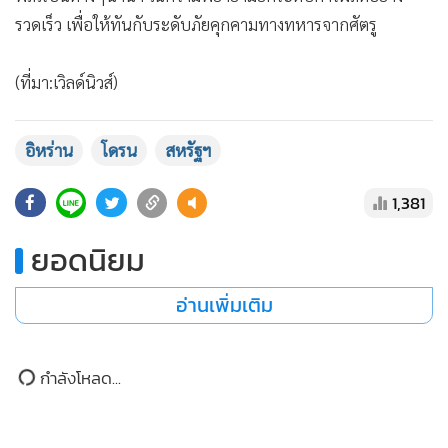
จัดหาด้านกลาโหมแบบดั้งเดิม ในขณะเดียวกันเพนตากอนยัง
เปิดกว้างสำหรับมอบสัญญาแก่บริษัทสตาร์ทอัปทั้งหลาย ผู้
บรรดาเชี่ยวชาญด้านการแข่งโดรน และเหล่าบริษัทเทคโนโลยี
พลเรือนต่างๆนานา ในความพยายามยกระดับการผลิตอย่าง
รวดเร็ว เพื่อให้ทันกับระดับภัยคุกคามทางทหารจากศัตรู
(ที่มา:เวิลด์นิวส์)
อิหร่าน
โดรน
สหรัฐฯ
1,381
ยอดนิยม
อ่านเพิ่มเติม