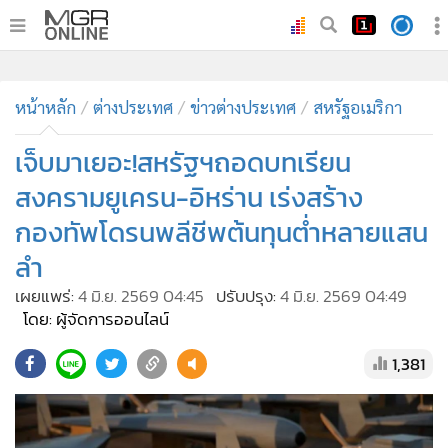
•
หน้าหลัก
•
ทันเหตุการณ์
•
ภาคใต้
•
ภูมิภาค
•
Online Section
หน้าหลัก
ต่างประเทศ
ข่าวต่างประเทศ
สหรัฐอเมริกา
•
บันเทิง
•
ผู้จัดการรายวัน
เจ็บมาเยอะ!สหรัฐฯถอดบทเรียน
•
คอลัมนิสต์
สงครามยูเครน-อิหร่าน เร่งสร้าง
•
ละคร
กองทัพโดรนพลีชีพต้นทุนต่ำหลายแสน
•
CbizReview
ลำ
•
Cyber BIZ
เผยแพร่:
4 มิ.ย. 2569 04:45
ปรับปรุง:
4 มิ.ย. 2569 04:49
•
ผู้จัดกวน
โดย: ผู้จัดการออนไลน์