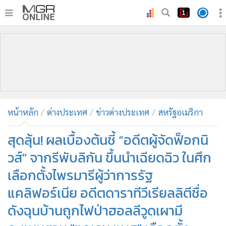
•
หน้าหลัก
•
ทันเหตุการณ์
•
ภาคใต้
•
ภูมิภาค
•
Online Section
หน้าหลัก
ต่างประเทศ
ข่าวต่างประเทศ
สหรัฐอเมริกา
•
บันเทิง
•
ผู้จัดการรายวัน
สุดลุ้น! ผลเบื้องต้นชี้ “อดีตผู้จัดฟ็อกนิ
•
คอลัมนิสต์
วส์" จากรีพับลิกัน ขึ้นนำเฉียดฉิว ในศึก
•
ละคร
เลือกตั้งไพรมารีผู้ว่าการรัฐ
•
CbizReview
แคลิฟอร์เนีย อดีตดาราทีวีเรียลลิตีชื่อ
•
Cyber BIZ
ดังฉุนบ้านถูกไฟป่าฮอลลีวูดเผามี
•
ผู้จัดกวน