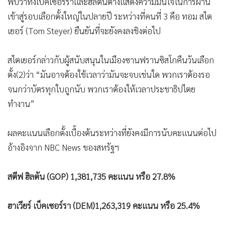
กลายเป็นการเลือกตั้งผู้ว่าการรัฐแคลิฟอร์เนียครั้งเดิมพันสำคัญ
ว่า รัฐแคลิฟอร์เนียที่ถือเป็นฐานใหญ่พรรคเดโมแครตสีน้ำเงิน
และยังเป็นบ้านของอดีตรองประธานาธิบดีสหรัฐฯ กมลา แฮร์ริส
และอดีตรองประธานสภาสหรัฐฯ แนนซี เพโลซี ที่ได้ประกาศ
เกษียณและจะมีการเปิดให้ลงชิงตำแหน่งแทนในเขตของเธอนั้น
จะพลิกเป็นรัฐสีแดงภายใต้บังเหียนของผู้ว่าการรัฐจากพรรครีพับ
ลิกันหรือ GOP เหมือนเช่นในอดีตเมื่อปี 2006 ที่อดีตผู้ว่าการรัฐ
และนักแสดงคนเหล็กเดอะเทอร์มิเนเตอร์ชื่อดัง อาร์โนลด์ ชวาร์
เซเน็กเกอร์ ได้รับการเลือกตั้งกลับเข้ามาสำเร็จ
พบว่าทั้งเบคเซอร์ราและฮิลตันต่างแสดงความมั่นใจในการผ่าน
เข้าสู่รอบเลือกตั้งใหญ่ในปลายปี ระหว่างที่คนที่ 3 คือ ทอม สไต
เยอร์ (Tom Steyer) ยืนยันที่จะยังคงลงชิงต่อไป