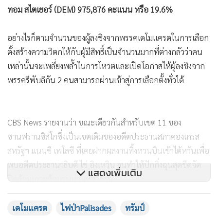
สไตเยอร์กล่าวกับผู้สนับสนุนในเมืองซานฟรานซิสโกคืนวันเลือก
ตั้ง(2)ว่า “มันอาจต้องใช้เวลาว่ามันจะจบเช่นใด พวกเราต้องรอ
จนกว่าบัตรทุกใบถูกนับ พวกเราต้องให้เวลาประชาธิปไตย
ทำงาน”
ผลคะแนนเลือกตั้งเบื้องต้นระหว่างที่ยังคงมีการนับคะแนนต่อไป
อ้างอิงจาก NBC News ของสหรัฐฯ
สตีฟ ฮิลตัน (GOP) 1,381,735 คะแนน หรือ 27.8%
ฮาเวียร์ เบ็คเซอร์รา (DEM)1,263,319 คะแนน หรือ 25.4%
แสดงเพิ่มเติม
ทอม สไตเยอร์ (DEM) 975,876 คะแนน หรือ 19.6%
อย่างไรก็ตามจำนวนของผู้ลงชิงจากพรรคเดโมแครตในการเลือก
เดโมแครต
ไฟป่าPalisades
ทรัมป์
ตั้งสร้างความวิตกให้กับผู้มีสิทธิ์เป็นจำนวนมากที่ต่างกลัวว่าคน