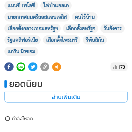
แนนซี เพโลซี
ไฟป่าแอลเอ
เหล่านั้นจะเพลี่ยงพล้ำในการโหวตและเปิดโอกาสให้ผู้ลงชิงจาก
พรรครีพับลิกัน 2 คนสามารถผ่านเข้าสู่การเลือกตั้งทั่วได้
นายกเทศมนตรีลอสแอนเจลิส
คนไร้บ้าน
เลือกตั้งกลางเทอมสหรัฐฯ
เลือกตั้งสหรัฐฯ
วันอังคาร
รัฐแคลิฟอร์เนีย
เลือกตั้งไพรมารี
รีพับลิกัน
แกวิน นิวซอม
173
ยอดนิยม
อ่านเพิ่มเติม
ข่าวในหมวดล่าสุด