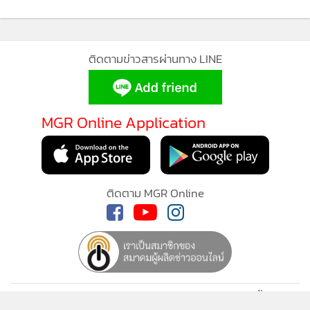
ยังไงนี่! “เพนตากอน” โต้ข่าวลือไม่มี “ฟอสฟอรัสขาว
รั่ว” จากฐานทัพอเมริกันใน “เกาหลีใต้” ส่วน
1
“เกาหลีเหนือ” ยิงมิสไซล์ทดสอบท้าทายก่อน “สหรัฐฯ-
MGR Online ใช้คุกกี้ (Cookies)
โซล” เปิดฉากซ้อมรบร่วมประจำปี
MGR Online ใช้คุกกี้ เพื่อจัดการข้อมูลส่วนบุคคลเพื่อนำเสนอ
2
ประสบการณ์คอนเทนต์ที่ดีที่สุดให้กับผู้อ่านบนเว็บไซต์ และ
CBS News รายงานว่า ขณะเดียวกันสำหรับเขต 11 ของ
แอพพลิเคชั่น
เงื่อนไขการใช้งานเว็บไซต์
และ
นโยบายสิทธิ
ซานฟรานซิสโกซึ่งเป็นเขตเดิมของอดีตประธานสภาคองเกรส
บินไปเสียวไป!USสั่งตรวจสอบโบอิ้ง737แม็กซ์หลายร้อย
ส่วนบุคคล
3
สหรัฐฯ แนนซี เพโลซี ที่เคยฝากผลงานทิ้งทวนบินเข้าไต้หวันเพื่อ
ลำ อาจมีรอยร้าวบริเวณลำตัวเครื่องบิน
พบอดีตประธานาธิบดี ไช่ อิงเหวิน จนทำให้ปักกิ่งฉุนสุดขีดจัด
รับทราบ
ทรัมป์โกรธหูดับ!ขู่จำคุกสื่อปล่อยข่าวสหรัฐฯ'กระสุนร่อย
ปิดล้อมเกาะซ้อมรบนานหลายวัน
4
หรอ' ต้องถอยกรูดแผนโจมตีอิหร่าน
ผลการเลือกตั้งรอบไพรมารีพบว่า ซุปเปอร์ไวเซอร์
ข่าวอื่นในหมวด
ซานฟรานซิสโกเชื้อสายเอเชีย คอร์นนี ชาน (Connie Chan) และ
สว.สภารัฐแคลิฟอร์เนีย สกอตต์ วีนเนอร์ (Scott Wiener) ผ่าน
เข้าชิงในการเลือกตั้งพฤศจิกายน