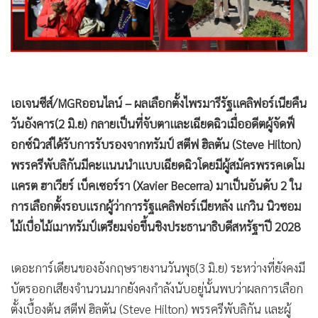
•
เกม
•
วิทยาศาสตร์
•
SMEs
•
หุ้น
•
อินโดจีน
•
กองทุนรวม
•
Celeb Online
•
Factcheck
•
ญี่ปุ่น
•
News1
•
Gotomanager