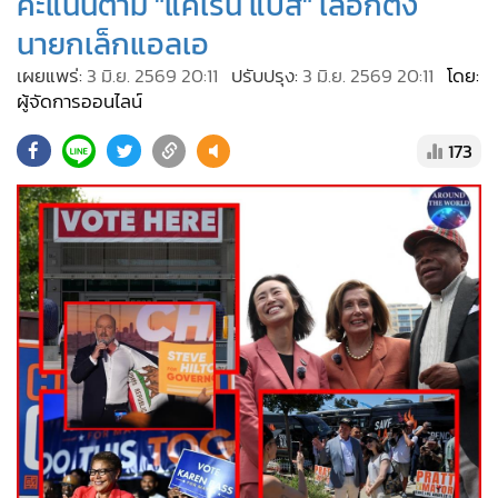
คะแนนตาม "แคเรน แบส" เลือกตั้ง
•
Good health & Well-being
นายกเล็กแอลเอ
•
Green Innovation & SD
•
Management & HR
เผยแพร่:
3 มิ.ย. 2569 20:11
ปรับปรุง:
3 มิ.ย. 2569 20:11
โดย:
ผู้จัดการออนไลน์
•
MGR Live
•
Infographic
173
•
การเมือง
•
ท่องเที่ยว
•
กีฬา
•
ต่างประเทศ
•
Special Scoop
•
เศรษฐกิจ-ธุรกิจ
•
จีน
•
ชุมชน-คุณภาพชีวิต
•
อาชญากรรม
•
Motoring