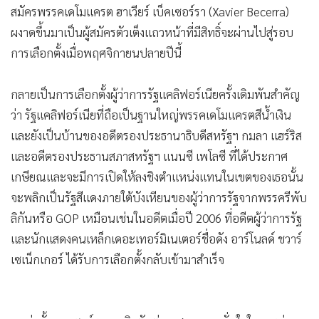
เอเจนซีส์/MGRออนไลน์ – ผลเลือกตั้งไพรมารีรัฐแคลิฟอร์เนียคืน
วันอังคาร(2 มิ.ย) กลายเป็นที่จับตาและเฉียดฉิวเมื่ออดีตผู้จัดฟ็
อกซ์นิวส์ได้รับการรับรองจากทรัมป์ สตีฟ ฮิลตัน (Steve Hilton)
พรรครีพับลิกันมีคะแนนนำแบบเฉียดฉิวโดยมีผู้สมัครพรรคเดโม
แครต ฮาเวียร์ เบ็คเซอร์รา (Xavier Becerra) มาเป็นอันดับ 2 ใน
การเลือกตั้งรอบแรกผู้ว่าการรัฐแคลิฟอร์เนียหลัง แกวิน นิวซอม
ไม้เบื่อไม้เมาทรัมป์เตรียมจ่อขึ้นชิงประธานาธิบดีสหรัฐฯปี 2028
เดอะการ์เดียนของอังกฤษรายงานวันพุธ(3 มิ.ย) ระหว่างที่ยังคงมี
บัตรออกเสียงจำนวนมากยังคงกำลังนับอยู่นั้นพบว่าผลการเลือก
ตั้งเบื้องต้น สตีฟ ฮิลตัน (Steve Hilton) พรรครีพับลิกัน และผู้
สมัครพรรคเดโมแครต ฮาเวียร์ เบ็คเซอร์รา (Xavier Becerra)
ผงาดขึ้นมาเป็นผู้สมัครตัวเต็งแถวหน้าที่มีสิทธิ์จะผ่านไปสู่รอบ
การเลือกตั้งเมื่อพฤศจิกายนปลายปีนี้