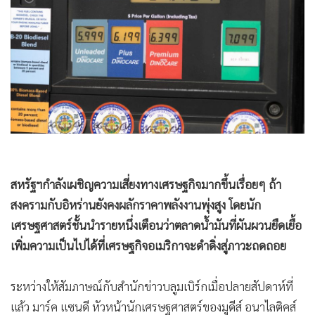
•
Good health & Well-being
•
Green Innovation & SD
•
Management & HR
•
MGR Live
•
Infographic
•
การเมือง
•
ท่องเที่ยว
•
กีฬา
•
ต่างประเทศ
•
Special Scoop
•
เศรษฐกิจ-ธุรกิจ
•
จีน
•
ชุมชน-คุณภาพชีวิต
สหรัฐฯกำลังเผชิญความเสี่ยงทางเศรษฐกิจมากขึ้นเรื่อยๆ ถ้า
•
อาชญากรรม
สงครามกับอิหร่านยังคงผลักราคาพลังงานพุ่งสูง โดยนัก
•
Motoring
เศรษฐศาสตร์ชั้นนำรายหนึ่งเตือนว่าตลาดน้ำมันที่ผันผวนยืดเยื้อ