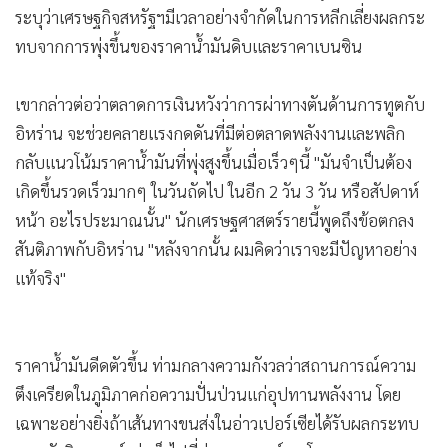
เพิ่มความเป็นไปได้ที่เศรษฐกิจอเมริกาจะดำดิ่งสู่ภาวะถดถอย
•
เกม
•
วิทยาศาสตร์
ระหว่างให้สัมภาษณ์กับสำนักข่าวบลูมเบิร์กเมื่อปลายสัปดาห์ที่
•
SMEs
แล้ว มาร์ค แซนดี หัวหน้านักเศรษฐศาสตร์ของมูดีส์ อนาไลติคส์
•
หุ้น
ระบุว่าเศรษฐกิจสหรัฐฯมีเวลาอย่างจำกัดในการหลีกเลี่ยงผลกระ
•
อินโดจีน
ทบจากการพุ่งขึ้นของราคาน้ำมันดิบและราคาเบนซิน
•
กองทุนรวม
•
Celeb Online
เขากล่าวต่อว่าตลาดการเงินหวังว่าการผ่าทางตันด้านการทูตกับ
•
Factcheck
อิหร่าน จะช่วยคลายแรงกดดันที่มีต่อตลาดพลังงานและพลิก
•
ญี่ปุ่น
กลับแนวโน้มราคาน้ำมันที่พุ่งสูงขึ้นเมื่อเร็วๆนี้ "มันจำเป็นต้อง
•
News1
เกิดขึ้นรวดเร็วมากๆ ในวันถัดไป ในอีก 2 วัน 3 วัน หรือสัปดาห์
•
Gotomanager
หน้า อะไรประมาณนั้น" นักเศรษฐศาสตร์รายนี้พูดถึงข้อตกลง
สันติภาพกับอิหร่าน "หลังจากนั้น ผมคิดว่าเราจะมีปัญหาอย่าง
แท้จริง"