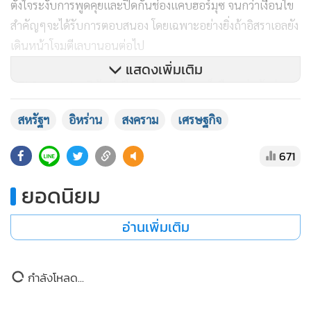
ความกังวลมีขึ้นท่ามกลางรายงานข่าวบ่งชี้ว่า เตหะรานอาจระงับ
การเจรจาและใช้มาตรการที่ส่งผลกระทบต่อการสัญจรทางทะเล
ถ้าข้อเรียกร้องของพวกเขาถูกเพิกเฉย สำนักข่าวทาสนิม
สื่อมวลชนอิหร่าน รายงานในวันจันทร์(1มิ.ย.) ว่าอิหร่านมีความ
ตั้งใจระงับการพูดคุยและปิดกั้นช่องแคบฮอร์มุซ จนกว่าเงื่อนไข
สำคัญๆจะได้รับการตอบสนอง โดยเฉพาะอย่างยิ่งถ้าอิสราเอลยัง
เดินหน้าโจมตีเลบานอนต่อไป
แสดงเพิ่มเติม
HFI Research บริษัทที่ปรึกษาด้านพลังงานก็เตือนเช่นกันว่า
เวลาสำหรับการป้องกันผลกระทบรุนแรงที่มีต่อเศรษฐกิจ อาจ
สหรัฐฯ
อิหร่าน
สงคราม
เศรษฐกิจ
ใกล้หมดลงแล้ว ถ้าสถานการณ์ยังคงไม่คลี่คลาย "ประเด็นคือเมื่อ
เวลาผ่านไป เป็นเวลาหลายชั่วโมง เป็นเวลาหลายวัน เวลาของ
671
ทรัมป์ กำลังจะหมดลง"
ยอดนิยม
" ในช่วงสิ้นเดือนมิถุนายน ถ้าช่องแคบฮอร์มุซยังถูกปิด รับ
อ่านเพิ่มเติม
ประกันได้เลยว่า ปริมาณน้ำมันดิบทั่วโลกจะลดลงสู่ระดับต่ำสุดที่