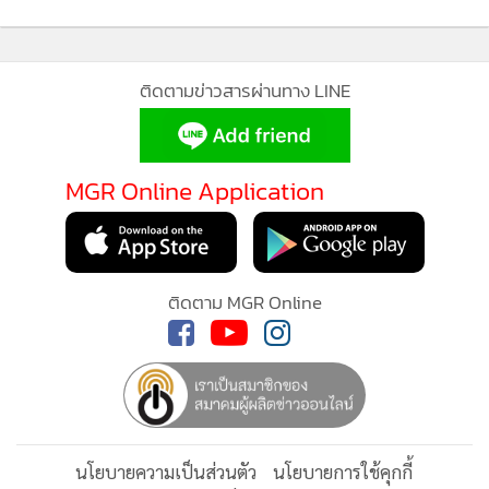
สามารถปฏิบัติการได้" HFI Research ระบุ
กำลังโหลด...
แม้มีคำเตือน แต่การคาดการณ์เกี่ยวกับภาวะถดถอยยังคงไม่
แน่นอน โดยจากการวิเคราะห์ของธนาคารกลางสหรัฐฯสาขา
นิวยอร์ก พบว่าตัวชี้วัดในตลาดพันธบัตร ณ สิ้นเดือนเมษายน บ่ง
ชี้ว่ามีโอกาสที่สหรัฐฯ จะเกิดภาวะเศรษฐกิจถดถอย ภายใน 12
เดือนข้างหน้า อยู่ที่ประมาณ 17%
ติดตามข่าวสารผ่านทาง LINE
(ที่มา:บลูมเบิร์ก/อัลมายาดีน)
MGR Online Application
ติดตาม MGR Online