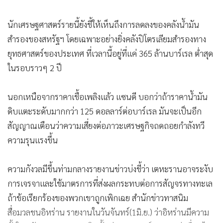
"เรากำลังไปถึงราคา 5 ดอลลาร์ต่อแกลลอน" แซนดีระบุ "ผมคิด
ว่ามันเพียงพอที่จะผลักเศรษฐกิจที่เปราะบางอยู่ก่อนแล้ว เข้าสู่
ภาวะถดถอย"
นักเศรษฐศาสตร์รายนี้ยังชี้ให้เห็นถึงการลดลงของคลังน้ำมัน
สำรองของสหรัฐฯ โดยเฉพาะอย่างยิ่งคลังปิโตรเลียมสำรองทาง
ยุทธศาสตร์ของประเทศ ที่เวลานี้อยู่ที่แค่ 365 ล้านบาร์เรล ต่ำสุด
ในรอบราวๆ 2 ปี
นอกเหนือจากราคาเชื้อเพลิงแล้ว แซนดี บอกว่าถ้าราคาน้ำมัน
ดิบแตะระดับมากกว่า 125 ดอลลาร์ต่อบาร์เรล มันจะเป็นอีก
สัญญาณเตือนว่าความเสี่ยงต่อภาวะเศรษฐกิจถดถอยกำลังทวี
ความรุนแรงขึ้น