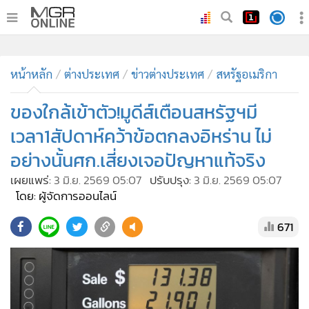
•
หน้าหลัก
•
ทันเหตุการณ์
•
ภาคใต้
•
ภูมิภาค
•
Online Section
หน้าหลัก
ต่างประเทศ
ข่าวต่างประเทศ
สหรัฐอเมริกา
•
บันเทิง
•
ผู้จัดการรายวัน
ของใกล้เข้าตัว!มูดีส์เตือนสหรัฐฯมี
•
คอลัมนิสต์
เวลา1สัปดาห์คว้าข้อตกลงอิหร่าน ไม่
•
ละคร
อย่างนั้นศก.เสี่ยงเจอปัญหาแท้จริง
•
CbizReview
เผยแพร่:
3 มิ.ย. 2569 05:07
ปรับปรุง:
3 มิ.ย. 2569 05:07
•
Cyber BIZ
โดย: ผู้จัดการออนไลน์
•
ผู้จัดกวน
671