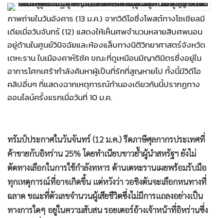
•
Good health & Well-being
โดย: ผู้จัดการออนไลน์
•
Green Innovation & SD
•
Management & HR
256
•
MGR Live
•
Infographic
ภาพถ่ายในวันอังคาร (13 ม.ค.) จากวิดีโอซึ่งโพสต์ทางโซเชียลมี
เดียเมื่อวันจันทร์ (12) แสดงให้เห็นศพจำนวนหลายสิบศพนอน
•
การเมือง
อยู่ด้านในศูนย์วินิจฉัยและห้องแล็บทางนิติวิทยาศาสตร์จังหวัด
•
ท่องเที่ยว
เตหะราน ในเมืองคาห์ริซัค ขณะที่ดูเหมือนมีญาติมิตรซึ่งอยู่ใน
•
กีฬา
อาการโศกเศร้ากำลังค้นหาผู้เป็นที่รักที่สูญหายไป ทั้งนี้มีวิดีโอ
•
ต่างประเทศ
คลิปอื่นๆ ที่แสดงฉากเหตุการณ์ทำนองเดียวกันนี้ปรากฏทาง
•
Special Scoop
ออนไลน์ครั้งแรกเมื่อวันที่ 10 ม.ค.
•
เศรษฐกิจ-ธุรกิจ
•
จีน
ทรัมป์ประกาศในวันจันทร์ (12 ม.ค.) รีดภาษีศุลกากรประเทศที่
•
ชุมชน-คุณภาพชีวิต
ค้าขายกับอิหร่าน 25% โดยทำเนียบขาวย้ำผู้นำสหรัฐฯ ยังไม่
•
อาชญากรรม
ตัดทางเลือกในการใช้กำลังทหาร ด้านเตหะรานเผยพร้อมรับมือ
•
Motoring
ทุกเหตุการณ์ที่อาจเกิดขึ้น แต่หวังว่า วอชิงตันจะเลือกหนทางที่