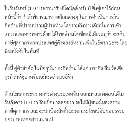
ครั้ง ทว่า ทำได้แค่โทรศัพท์ออกเท่านั้น
ในวันจันทร์ (12) ประธานาธิบดีโดนัลด์ ทรัมป์ ซึ่งขู่เอาไว้ก่อน