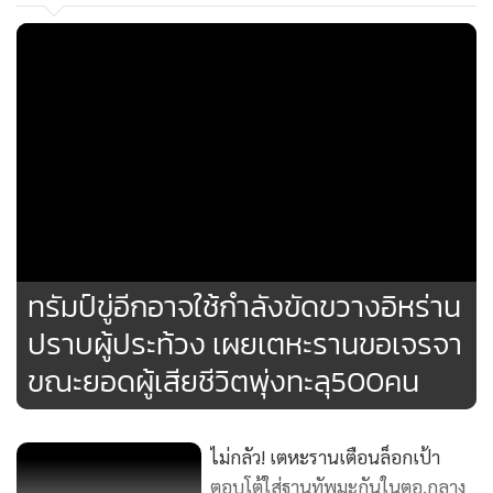
ข่าวที่เกี่ยวข้อง
สำหรับ ฮิวแมน ไรต์ วอตช์ ซึ่งตั้งฐานอยู่ในนิวยอร์ก ระบุว่า
ทางการอิหร่านปราบปรามผู้ประท้วงรุนแรงขึ้นอย่างมากนับจาก
1,119
วันพฤหัสฯ (8) โดยมีรายงานที่เชื่อถือได้ว่า กองกำลังความมั่นคง
ทรัมป์ขู่อีกอาจใช้กำลังขัดขวางอิหร่าน
ไล่สังหารคนจำนวนมากทั่วประเทศ
ปราบผู้ประท้วง เผยเตหะรานขอเจรจา
ขณะยอดผู้เสียชีวิตพุ่งทะลุ500คน
สำนักข่าวรอยเตอร์รายงานสั้นๆ จากดูไบว่า เจ้าหน้าที่อิหร่านผู้