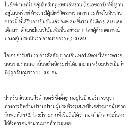
หน้านี้ว่า กำลังพิจารณาทางเลือกต่างๆ ในการดำเนินการกับ
อิหร่านที่ปราบปรามผู้ประท้วง โดยรวมถึงทางเลือกในการเข้า
แทรกแซงทางทหารด้วย ได้โพสต์บนโซเชียลมีเดียระบุว่า จะเก็บ
ภาษีศุลกากรพวกประเทศคู่ค้าของอิหร่านเพิ่มในอัตรา 25% โดย
มีผลบังคับในทันที
ทั้งนี้ คู่ค้าสำคัญในปัจจุบันของอิหร่าน ได้แก่ บราซิล จีน รัสเซีย
ตุรกี สหรัฐอาหรับเอมิเรตส์ และอิรัก
ด้านโฆษกกระทรวงการต่างประเทศจีน ออกมาแถลงตอบโต้ใน
วันอังคาร (13) ว่า จีนเชื่อมาตลอดว่า จะไม่มีผู้ชนะในสงคราม
ภาษีศุลกากร และจะปกป้องสิทธิ์และผลประโยชน์อันชอบธรรม
ของประเทศอย่างแน่วแน่
ในอีกด้านหนึ่ง กลุ่มสิทธิมนุษยชนอิหร่าน (ไอเอชอาร์) ที่ตั้งฐาน
อยู่ในนอร์เวย์ อ้างว่า มีผู้เสียชีวิตระหว่างการประท้วงในอิหร่าน