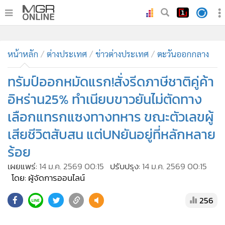
•
หน้าหลัก
•
ทันเหตุการณ์
•
ภาคใต้
•
ภูมิภาค
•
Online Section
หน้าหลัก
ต่างประเทศ
ข่าวต่างประเทศ
ตะวันออกกลาง
•
บันเทิง
•
ผู้จัดการรายวัน
ทรัมป์ออกหมัดแรก!สั่งรีดภาษีชาติคู่ค้า
•
คอลัมนิสต์
อิหร่าน25% ทำเนียบขาวยันไม่ตัดทาง
•
ละคร
เลือกแทรกแซงทางทหาร ขณะตัวเลขผู้
•
CbizReview
เสียชีวิตสับสน แต่UNยันอยู่ที่หลักหลาย
•
Cyber BIZ
ร้อย
•
ผู้จัดกวน
เผยแพร่:
14 ม.ค. 2569 00:15
ปรับปรุง:
14 ม.ค. 2569 00:15