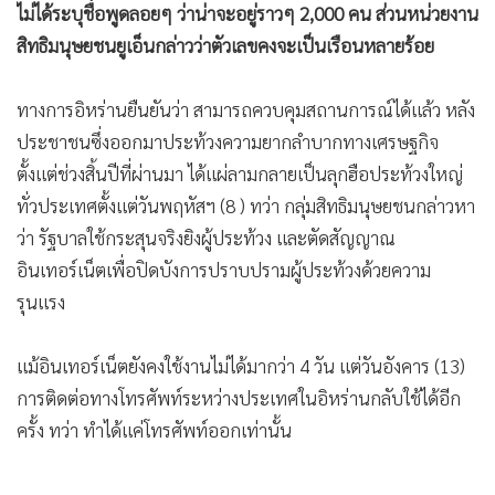
ฉลาด ขณะที่ตัวเลขจำนวนผู้เสียชีวิตซึ่งไม่มีการแถลงอย่างเป็น
•
เกม
ทางการใดๆ อยู่ในความสับสน รอยเตอร์อ้างเจ้าหน้าที่อิหร่านซึ่ง
•
วิทยาศาสตร์
ไม่ได้ระบุชื่อพูดลอยๆ ว่าน่าจะอยู่ราวๆ 2,000 คน ส่วนหน่วยงาน
•
SMEs
สิทธิมนุษยชนยูเอ็นกล่าวว่าตัวเลขคงจะเป็นเรือนหลายร้อย
•
หุ้น
•
อินโดจีน
ทางการอิหร่านยืนยันว่า สามารถควบคุมสถานการณ์ได้แล้ว หลัง
•
กองทุนรวม
ประชาชนซึ่งออกมาประท้วงความยากลำบากทางเศรษฐกิจ
•
Celeb Online
ตั้งแต่ช่วงสิ้นปีที่ผ่านมา ได้แผ่ลามกลายเป็นลุกฮือประท้วงใหญ่
•
Factcheck
ทั่วประเทศตั้งแต่วันพฤหัสฯ (8 ) ทว่า กลุ่มสิทธิมนุษยชนกล่าวหา
•
ญี่ปุ่น
ว่า รัฐบาลใช้กระสุนจริงยิงผู้ประท้วง และตัดสัญญาณ
•
News1
อินเทอร์เน็ตเพื่อปิดบังการปราบปรามผู้ประท้วงด้วยความ
•
Gotomanager
รุนแรง
แม้อินเทอร์เน็ตยังคงใช้งานไม่ได้มากว่า 4 วัน แต่วันอังคาร (13)
การติดต่อทางโทรศัพท์ระหว่างประเทศในอิหร่านกลับใช้ได้อีก