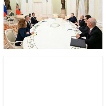
•
Good health & Well-being
•
Green Innovation & SD
•
Management & HR
•
MGR Live
•
Infographic
•
การเมือง
•
ท่องเที่ยว
•
กีฬา
•
ต่างประเทศ
•
Special Scoop
•
เศรษฐกิจ-ธุรกิจ
•
จีน
•
ชุมชน-คุณภาพชีวิต
•
อาชญากรรม
•
Motoring