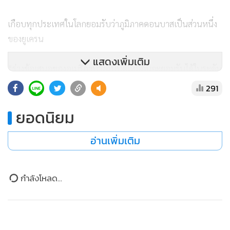
เกือบทุกประเทศในโลกยอมรับว่าภูมิภาคดอนบาสเป็นส่วนหนึ่ง
ของยูเครน
แสดงเพิ่มเติม
“ร่างข้อเสนอของอเมริกาบางฉบับดูเหมือนจะยอมรับได้ในระดับ
หนึ่ง แต่จำเป็นต้องมีการหารือเพิ่มเติม” อูชาคอฟ กล่าว “บาง
291
รูปแบบที่เสนอมาไม่เหมาะสมสำหรับเรา นั่นคืองานที่จะต้อง
ยอดนิยม
ดำเนินต่อไป”
อ่านเพิ่มเติม
วิตคอฟฟ์ ซึ่งเป็นมหาเศรษฐีนักพัฒนาอสังหาริมทรัพย์ชาว
อเมริกันที่รู้จักกับ ทรัมป์ มาตั้งแต่ทศวรรษ 1980 และ คุชเนอร์
ข่าวในหมวดล่าสุด
ซึ่งเป็นสามีของ อิวานกา บุตรสาวของทรัมป์ เริ่มต้นการเจรจาที่
เครมลินหลังจากที่เดินข้ามจัตุรัสแดง ผ่านสุสานของ วลาดิมีร์ เลนิ
เอาแล้ว! ข่าวกรองลับสหรัฐฯประเมิน “ปูติน” เริ่มตั้งแต่
น ผู้ก่อตั้งสหภาพโซเวียต ไปยังทำเนียบเครมลิน
เดือนหน้า-ปี 2029 เตรียมเปิดฉากโจมตีเพื่อทดสอบ
1