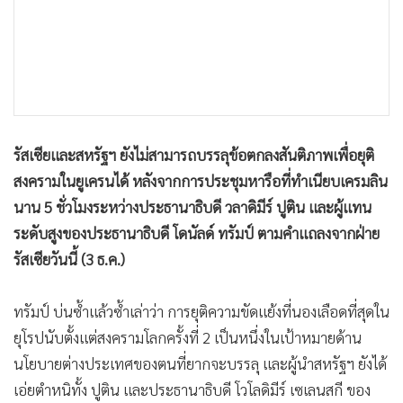
•
เกม
•
วิทยาศาสตร์
•
SMEs
•
หุ้น
•
อินโดจีน
•
กองทุนรวม
รัสเซียและสหรัฐฯ ยังไม่สามารถบรรลุข้อตกลงสันติภาพเพื่อยุติ
สงครามในยูเครนได้ หลังจากการประชุมหารือที่ทำเนียบเครมลิน
•
Celeb Online
นาน 5 ชั่วโมงระหว่างประธานาธิบดี วลาดิมีร์ ปูติน และผู้แทน
•
Factcheck
ระดับสูงของประธานาธิบดี โดนัลด์ ทรัมป์ ตามคำแถลงจากฝ่าย
•
ญี่ปุ่น
รัสเซียวันนี้ (3 ธ.ค.)
•
News1
•
Gotomanager
ทรัมป์ บ่นซ้ำแล้วซ้ำเล่าว่า การยุติความขัดแย้งที่นองเลือดที่สุดใน
ยุโรปนับตั้งแต่สงครามโลกครั้งที่ 2 เป็นหนึ่งในเป้าหมายด้าน
นโยบายต่างประเทศของตนที่ยากจะบรรลุ และผู้นำสหรัฐฯ ยังได้
เอ่ยตำหนิทั้ง ปูติน และประธานาธิบดี โวโลดิมีร์ เซเลนสกี ของ