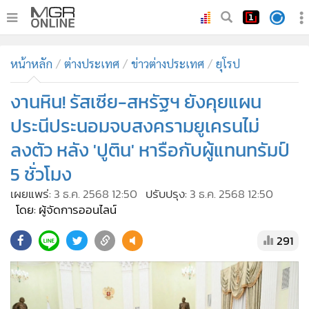
•
หน้าหลัก
หน้าหลัก
ต่างประเทศ
ข่าวต่างประเทศ
ยุโรป
•
ทันเหตุการณ์
•
งานหิน! รัสเซีย-สหรัฐฯ ยังคุยแผน
ภาคใต้
•
ภูมิภาค
ประนีประนอมจบสงครามยูเครนไม่
•
Online Section
ลงตัว หลัง 'ปูติน' หารือกับผู้แทนทรัมป์
•
บันเทิง
5 ชั่วโมง
•
ผู้จัดการรายวัน
เผยแพร่:
3 ธ.ค. 2568 12:50
ปรับปรุง:
3 ธ.ค. 2568 12:50
•
คอลัมนิสต์
โดย: ผู้จัดการออนไลน์
•
ละคร
291
•
CbizReview
•
Cyber BIZ
•
ผู้จัดกวน