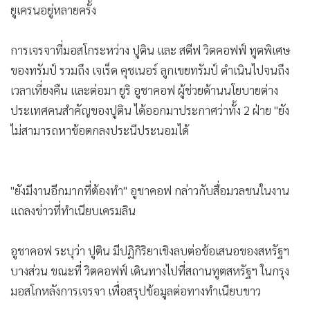
ยูเครนอยู่หลายครั้ง
การเจรจาที่มอสโกระหว่าง ปูติน และ สตีฟ วิตคอฟฟ์ ทูตพิเศษ
ของทรัมป์ รวมถึง เจเร็ด คุชเนอร์ ลูกเขยทรัมป์ ดำเนินไปจนถึง
เวลาเที่ยงคืน และต่อมา ยูริ อูชาคอฟ ผู้ช่วยด้านนโยบายต่าง
ประเทศคนสำคัญของปูติน ได้ออกมาประกาศว่าทั้ง 2 ฝ่าย "ยัง
ไม่สามารถหาข้อตกลงประนีประนอมได้
"ยังมีงานอีกมากที่ต้องทำ" อูชาคอฟ กล่าวกับสื่อมวลชนในงาน
แถลงข่าวที่ทำเนียบเครมลิน
อูชาคอฟ ระบุว่า ปูติน มีปฏิกิริยาเชิงลบต่อข้อเสนอของสหรัฐฯ
บางส่วน ขณะที่ วิตคอฟฟ์ เดินทางไปที่สถานทูตสหรัฐฯ ในกรุง
มอสโกหลังการเจรจา เพื่อสรุปข้อมูลต่อทางทำเนียบขาว