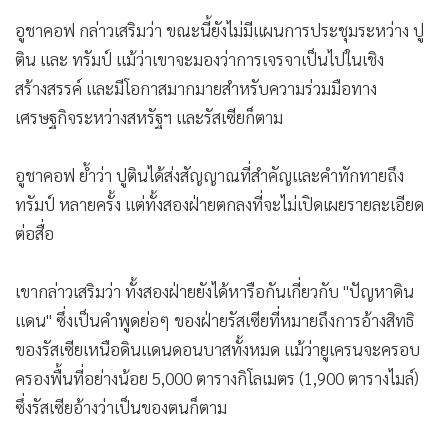
อูชาคอฟ กล่าวเสริมว่า ขณะนี้ยังไม่มีแผนการประชุมระหว่าง ปู
ติน และ ทรัมป์ แม้ว่าเขาจะมองว่าการเจรจาเป็นไปในเชิง
สร้างสรรค์ และมีโอกาสมากมายสำหรับความร่วมมือทาง
เศรษฐกิจระหว่างสหรัฐฯ และรัสเซียก็ตาม
อูชาคอฟ ย้ำว่า ปูตินได้ส่งสัญญาณที่สำคัญและคำทักทายถึง
ทรัมป์ หลายครั้ง แต่ทั้งสองฝ่ายตกลงที่จะไม่เปิดเผยรายละเอียด
ต่อสื่อ
เขากล่าวเสริมว่า ทั้งสองฝ่ายยังได้หารือกันเกี่ยวกับ "ปัญหาดิน
แดน" ซึ่งเป็นคำพูดย่อๆ ของฝ่ายรัสเซียที่หมายถึงการอ้างสิทธิ
ของรัสเซียเหนือดินแดนดอนบาสทั้งหมด แม้ว่ายูเครนจะครอบ
ครองพื้นที่อย่างน้อย 5,000 ตารางกิโลเมตร (1,900 ตารางไมล์)
ซึ่งรัสเซียอ้างว่าเป็นของตนก็ตาม