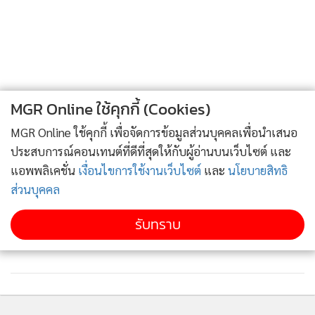
ความสามัคคีนาโตหลังเป็นครั้งแรก “สนามบินเยอรมัน”
เจอโดรนติดระเบิดใกล้เครื่องบินคาร์โกยูเครน
ทั้งสองได้พูดคุยผ่านล่ามกับ ปูติน อูชาคอฟ รวมถึง คิริลล์ ดมิตรี
เยฟ ซึ่งเป็นทูตของปูติน
2
“ตอนนี้คนของเราอยู่ที่รัสเซีย เพื่อดูว่าเราจะสามารถหาข้อยุติได้
เคียฟเซ็ง! 'อีลอน มัสก์' ยืนกรานไม่อนุญาต 'ยูเครน' ใช้
3
MGR Online ใช้คุกกี้ (Cookies)
หรือไม่ สถานการณ์ไม่ง่ายเลย ผมบอกคุณได้เลย วุ่นวายจริงๆ”
Starlink ล็อกเป้าโจมตีลึกเข้าไปในดินแดนรัสเซีย
ทรัมป์กล่าวเมื่อวันอังคาร (2) ที่วอชิงตัน พร้อมเสริมว่ามีผู้บาด
MGR Online ใช้คุกกี้ เพื่อจัดการข้อมูลส่วนบุคคลเพื่อนำเสนอ
สงครามไฮบริด! “รัสเซีย” เล่นแรงส่งโดรนติดระเบิด
เจ็บและเสียชีวิตในสงครามรัสเซีย-ยูเครนเดือนละ 25,000 ถึง
ประสบการณ์คอนเทนต์ที่ดีที่สุดให้กับผู้อ่านบนเว็บไซต์ และ
4
เตรียมโจมตีเครื่องคาร์โก Antonov ขนกระสุนทหาร
30,000 คน
แอพพลิเคชั่น
เงื่อนไขการใช้งานเว็บไซต์
และ
นโยบายสิทธิ
ยูเครนจอดใน “สนามบินไลป์ซิก”
ส่วนบุคคล
ข่าวอื่นในหมวด
รับทราบ