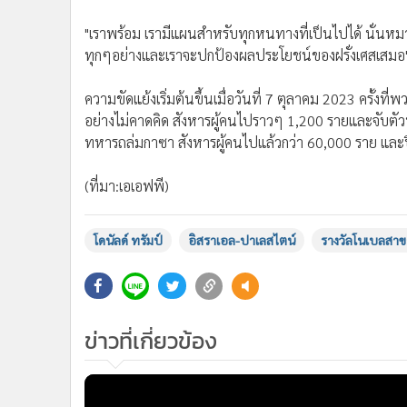
ที่อยู่ภายใต้ควบคุมของพวกนักรบปาเลสไตน์ฮามาส" ประธา
มาครง ยอมรับว่า แม้กระทั่งหลังจากเขาให้การรับรองในน
ใหญ่แห่งสหประชาชาติ การตัดสินใจที่ทรัมป์และอิสราเอลส่ง
ราล ไม่ใช่ปารีส "ทำไมเขา(ประธานาธิบดีสหรัฐฯ) ถึงทำได้
อยู่ในการสู้รบ"
นอกจากนี้แล้ว เขายอมรับด้วยว่ารัฐปาเลสไตน์จะได้รับการ
มีความกังวลว่าอิสราเอลอาจตอบโต้ความเคลื่อนไหวของฝรั
ซาเลม ซึ่งให้บริการชาวปาเลสไตน์หรือในเขตยึดครองเวสต
"เราพร้อม เรามีแผนสำหรับทุกหนทางที่เป็นไปได้ นั่นหมา
ทุกๆอย่างและเราจะปกป้องผลประโยชน์ของฝรั่งเศสเสมอ" ม
ความขัดแย้งเริ่มต้นขึ้นเมื่อวันที่ 7 ตุลาคม 2023 ครั้ง
อย่างไม่คาดคิด สังหารผู้คนไปราวๆ 1,200 รายและจับต
ทหารถล่มกาซา สังหารผู้คนไปแล้วกว่า 60,000 ราย และปิ