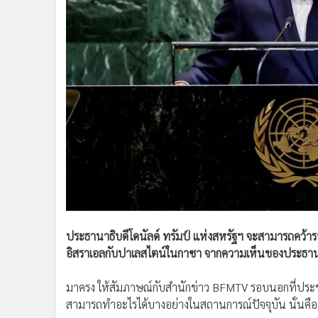
•
Management & HR
•
MGR Live
•
Infographic
•
การเมือง
•
ท่องเที่ยว
•
กีฬา
•
ต่างประเทศ
•
Special Scoop
•
เศรษฐกิจ-ธุรกิจ
•
จีน
•
ชุมชน-คุณภาพชีวิต
•
อาชญากรรม
•
Motoring
ประธานาธิบดีโดนัลด์ ทรัมป์ แห่งสหรัฐฯ จะสามารถคว้
•
เกม
อิสราเอลกับปาเลสไตน์ในกาซา จากความเห็นของประธานาธิ
•
วิทยาศาสตร์
มาครง ให้สัมภาษณ์กับสำนักข่าว BFMTV รอบนอกที่ประชุ
•
SMEs
สามารถทำอะไรได้บางอย่างในสถานการณ์ปัจจุบัน นั่นคื
•
หุ้น