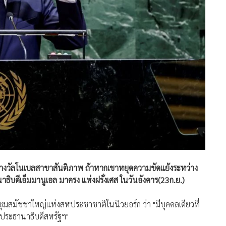
ารางวัลโนเบลสาขาสันติภาพ ถ้าหากเขาหยุดความขัดแย้งระหว่าง
บดีเอ็มมานูเอล มาครง แห่งฝรั่งเศส ในวันอังคาร(23ก.ย.)
มสมัชชาใหญ่แห่งสหประชาชาติในนิวยอร์ก ว่า "มีบุคคลเดียวที่
อประธานาธิบดีสหรัฐฯ"