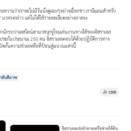
นาธิบดีฝรั่งเศสระบุ
ามของฝรั่งเศส ต่อความเป็นรัฐของปาเลสไตน์ ณ ที่ประชุมสมัชชา
เสียงคัดค้านอย่างดุเดือด แต่เป็นวอชิงตันที่มีอิทธิพลเหนืออิสเอ
มากกว่าเรา? เพราะเราไม่ได้ป้อนอาวุธแก่อิสราเอล ที่ทำให้กาซายัง
สถาปนาขึ้นอย่างแท้จริง "ในวันที่รัฐอิสราเอลให้การรับรองมัน"
่งเศสด้วยมาตรการแก้แค้น อย่างเช่นปิดสถานกงสุลฝรั่งเศสในเยรู
์แบงก์
ยความว่าเราจะไม่มีวันนั่งดูเฉยๆอย่างเฉื่อยชา เรามีแผนสำหรับ
าครงกล่าว แต่ไม่ได้ให้รายละเอียดอย่างเจาะจง
MGR Onli
ที่พวกนักรบปาเลสไตน์ฮามาสบุกจู่โจมเล่นงานทางใต้ของอิสราเอล
MGR Online 
เสนอ ประสบก
ัวประกันประมาณ 250 คน อิสราเอลตอบโต้ด้วยปฏิบัติการทาง
เว็บไซต์ แ
ดกั้นความช่วยเหลือที่ป้อนสู่ฉนวนแห่งนี้