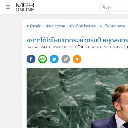
เลือกเครื่องมือท
•
หน้าหลัก
หน้าหลัก
ต่างประเทศ
ข่าวต่างประเทศ
ตะวันออกกลาง
ค้นหา
•
ทันเหตุการณ์
Google
•
ภาคใต้
อยากได้ใช่ไหม!มาครงยั่วทรัมป์ หยุดสงค
•
ภูมิภาค
MGR Onl
เผยแพร่:
24 ก.ย. 2568 08:05
ปรับปรุง:
24 ก.ย. 2568 08:05
โด
•
Online Section
ค้นหาขั
•
บันเทิง
•
ผู้จัดการรายวัน
•
คอลัมนิสต์
•
ละคร
•
CbizReview
•
Cyber BIZ
•
ผู้จัดกวน
•
Good health & Well-being
•
Green Innovation & SD