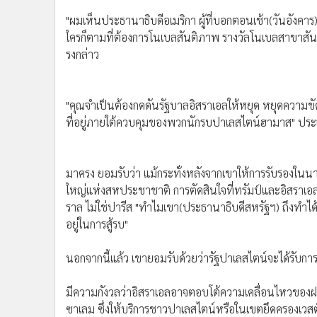
•
อินโดจีน
"ผมเห็นประธานาธิบดีอเมริกา ผู้ที่บอกตอนเช้า(วันอังคา
•
กองทุนรวม
ใครก็ตามที่ต้องการโนเบลสันติภาพ รางวัลโนเบลสาขาสันติ
•
Celeb Online
รงกล่าว
•
Factcheck
•
ญี่ปุ่น
•
News1
•
Gotomanager
"คุณจำเป็นต้องกดดันรัฐบาลอิสราเอลให้หยุด หยุดความขัดแ