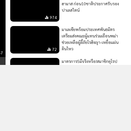
นโยบายสิทธ
าสันติภาพ
1,931
อิสราเอลเร่งทำลายเครือข่ายใต้ดิน
ฮามาส ก่อน10ชาติประกาศรับรอง
ปาเลสไตน์
974
มาเลเซียพร้อมประเทศพันธมิตร
เตรียมส่งคณะผู้แทนร่วมเยือนพม่า
ช่วยเหลือผู้ลี้ภัยโรฮิงญา-เหยื่อแผ่น
ดินไหว