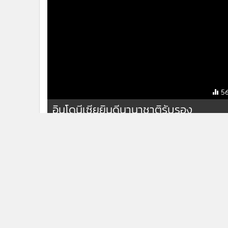
(ที่มา:เอเอฟพี)
โดนัลด์ ทรัมป์
อิสราเอล-ปาเลสไตน์
รางวัลโนเบลสาข
ข่าวที่เกี่ยวข้อง