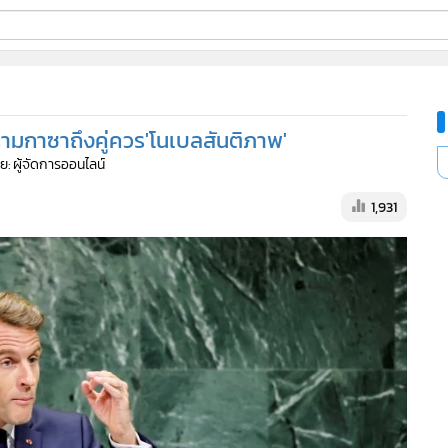
ี่ใช้
รามกาซาถึงคู่ควร'โนเบลสันติภาพ'
ine
ย: ผู้จัดการออนไลน์
้นสูง
1,931