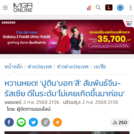
•
หน้าหลัก
•
ทันเหตุการณ์
•
ภาคใต้
•
ภูมิภาค
•
Online Section
หน้าหลัก
ต่างประเทศ
ข่าวต่างประเทศ
เอเชีย
•
บันเทิง
•
ผู้จัดการรายวัน
หวานหยด! ‘ปูติน’บอก‘สี’ สัมพันธ์จีน-
•
คอลัมนิสต์
รัสเซีย ดีในระดับ‘ไม่เคยเกิดขึ้นมาก่อน’
•
ละคร
เผยแพร่:
2 ก.ย. 2568 21:56
ปรับปรุง:
2 ก.ย. 2568 21:56
•
CbizReview
โดย: ผู้จัดการออนไลน์
•
Cyber BIZ
250
•
ผู้จัดกวน