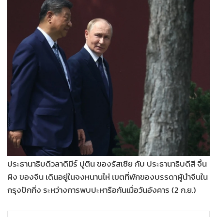
•
Good health & Well-being
•
Green Innovation & SD
•
Management & HR
•
MGR Live
•
Infographic
•
การเมือง
•
ท่องเที่ยว
•
กีฬา
•
ต่างประเทศ
•
Special Scoop
•
เศรษฐกิจ-ธุรกิจ
ประธานาธิบดีวลาดิมีร์ ปูติน ของรัสเซีย กับ ประธานาธิบดีสี จิ้น
•
จีน
ผิง ของจีน เดินอยู่ในจงหนานไห่ เขตที่พักของบรรดาผู้นำจีนใน
•
ชุมชน-คุณภาพชีวิต
กรุงปักกิ่ง ระหว่างการพบปะหารือกันเมื่อวันอังคาร (2 ก.ย.)
•
อาชญากรรม
•
Motoring