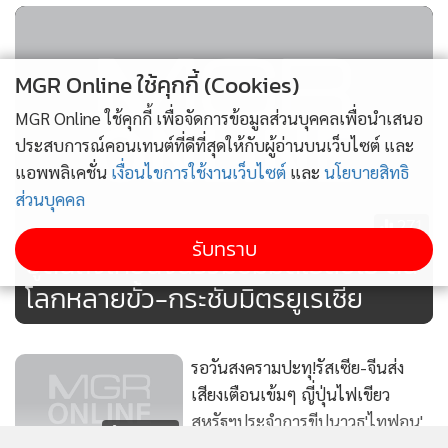
MGR Online ใช้คุกกี้ (Cookies)
MGR Online ใช้คุกกี้ เพื่อจัดการข้อมูลส่วนบุคคลเพื่อนำเสนอ
ประสบการณ์คอนเทนต์ที่ดีที่สุดให้กับผู้อ่านบนเว็บไซต์ และ
แอพพลิเคชั่น
เงื่อนไขการใช้งานเว็บไซต์
และ
นโยบายสิทธิ
ส่วนบุคคล
271
รับทราบ
ปูตินถึงเทียนจินร่วมซัมมิตเอสซีโอ ดัน
โลกหลายขั้ว-กระชับมิตรยูเรเซีย
วันเดียวกันนั้น ผู้นำจีนได้หารือกับนายกรัฐมนตรีนเรนทรา โมดี
ของอินเดีย ที่ถูกทรัมป์สั่งรีดภาษีศุลกากร 50% เพื่อลงโทษที่นิ
วเดลีซื้อน้ำมันรัสเซีย ซึ่งเขาตั้งข้อหาว่าเป็นการส่งเสริมการทำ
รอวันสงครามปะทุ!รัสเซีย-จีนส่ง
สงครามในยูเครนของปูติน
เสียงเตือนเข้มๆ ญี่ปุ่นไฟเขียว
สหรัฐฯประจำการขีปนาวุธ'ไทฟอน'
10,809
ด้าน สกอตต์ เบสเซนต์ รัฐมนตรีคลังสหรัฐฯ ได้ออกมาแถลงโจมตี