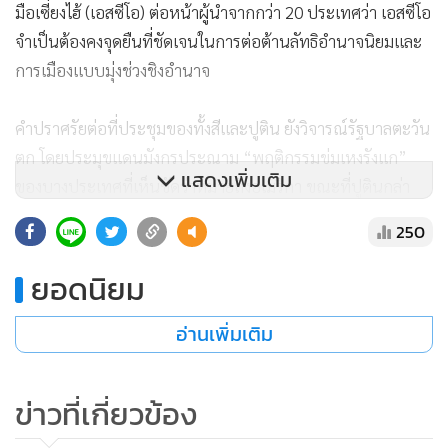
มือเซี่ยงไฮ้ (เอสซีโอ) ต่อหน้าผู้นำจากกว่า 20 ประเทศว่า เอสซีโอ
จำเป็นต้องคงจุดยืนที่ชัดเจนในการต่อต้านลัทธิอำนาจนิยมและ
การเมืองแบบมุ่งช่วงชิงอำนาจ
คำปราศรัยต่อที่ประชุมของทั้งสีและปูติน ยังวิจารณ์รัฐบาลตะวัน
ตก โดยประมุขแดนมังกรประณาม “พฤติกรรมข่มเหงรังแก”
แสดงเพิ่มเติม
ของบางประเทศที่เห็นชัดว่าหมายถึงอเมริกา ขณะที่ปูตินกล่า
วหาตะวันตกว่า เป็นต้นเหตุทำให้เกิดความขัดแย้งในยูเครน
250
ยอดนิยม
อ่านเพิ่มเติม
ข่าวที่เกี่ยวข้อง