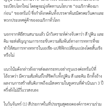
ระเบียบโลกใหม่ โดยดูจะมุ่งทัดทานนโยบาย “อเมริกาต้องมา
ก่อน” ของทรัมป์ ซึ่งกำลังกดดันทั้งบรรดาพันธมิตรตะวันตกและ
พวกประเทศคู่ค้าของอเมริกาทั่วโลก
นอกจากพิธีสวนสนามแล้ว นักวิเคราะห์ต่างจับตาว่า สี ปูติน และ
คิม จะส่งสัญญาณการกระชับความสัมพันธ์ทางการทหารที่จะ
ทำให้สมการทางทหารในเอเชีย-แปซิฟิกเปลี่ยนแปลงโดยสิ้นเชิง
หรือไม่
แนวโน้มดังกล่าวยังอาจส่งผลกระทบอย่างรุนแรงต่อทรัมป์ที่
โอ้อวดว่า มีความสัมพันธ์ใกล้ชิดกับทั้งปูติน สี และคิม อีกทั้งอ้าง
ผลงานการสร้างสันติภาพถึงแม้สงครามในยูเครนที่ดำเนินมา 3 ปี
ครึ่งยังไม่มีวี่แววสงบลง
ในวันจันทร์ (1) สีประกาศในที่ประชุมสุดยอดองค์การความร่วม