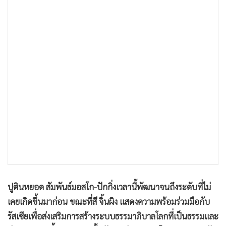
•
เกม
•
วิทยาศาสตร์
•
SMEs
•
หุ้น
•
อินโดจีน
•
กองทุนรวม
•
Celeb Online
•
Factcheck
•
ญี่ปุ่น
•
News1
•
Gotomanager
ปูตินหยอด สัมพันธ์มอสโก-ปักกิ่งเวลานี้พัฒนาจนถึงระดับที่ไม่
เคยเกิดขึ้นมาก่อน ขณะที่สี จิ้นผิง แสดงความพร้อมร่วมมือกับ
รัสเซียเพื่อส่งเสริมการสร้างระบบธรรมาภิบาลโลกที่เป็นธรรมและ