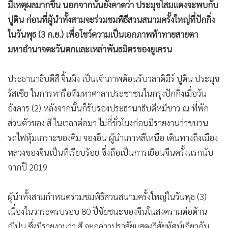
มีเหตุผลมากขึ้น นอกจากนั้นยังคาดว่า ประมุขโสมแดงจะพบกับ
ปูติน ก่อนที่ผู้นำทั้งสามจะร่วมชมพิธีสวนสนามครั้งใหญ่ที่ปักกิ่ง
ในวันพุธ (3 ก.ย.) เพื่อโชว์ความเป็นเอกภาพท้าทายสายตา
มหาอำนาจตะวันตกและเหล่าพันธมิตรของยูเครน
ประธานาธิบดีสี จิ้นผิง เป็นเจ้าภาพต้อนรับวลาดิมีร์ ปูติน ประมุข
รัสเซีย ในการหารือที่มหาศาลาประชาชนในกรุงปักกิ่งเมื่อวัน
อังคาร (2) หลังจากนั้นก็รับรองประธานาธิบดีหมีขาว ณ ที่พัก
ส่วนตัวของ สี ในเวลาต่อมา ไม่กี่ชั่วโมงก่อนมีรายงานว่าขบวน
รถไฟหุ้มเกราะของคิม จองอึน ผู้นำเกาหลีเหนือ เดินทางถึงเมือง
หลวงของจีนเป็นที่เรียบร้อย ซึ่งถือเป็นการเยือนจีนครั้งแรกนับ
จากปี 2019
ผู้นำทั้งสามกำหนดร่วมชมพิธีสวนสนามครั้งใหญ่ในวันพุธ (3)
เนื่องในวาระครบรอบ 80 ปีชัยชนะของจีนในสงครามต่อต้าน
ญี่ปุ่น ซึ่งมีรายงานว่า สี จะกล่าวปราสัยแสดงวิสัยทัศน์เกี่ยวกับ