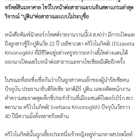
ทรัพย์สินมหาศาล โชว์ใบหน้าต่อสาธาณะบนอินสตาแกรมล่าสุด
วิจารณ์ "ปูติน"ต่อสาธาณะแบบไม่ระบุชื่อ
หนังสือพิมพ์นิวยอร์กโพสต์รายงานวานนี้(4 ส.ค)ว่า มีการเปิดเผย
ถึงลูกสาวชู้รักปูตินวัย 22 ปี เอลิซาเวตา คริโวโนกิคฮ์( (Elizaveta
Krivonogikh) ที่มีชีวิตอยู่อย่างหรูหราระหว่างลี้ภัยต่างแดนได้
ออกมาเปิดเผยใบหน้าต่อสาธารณะทางโซเชียลมีเดียอีกครั้ง
ในขณะที่เธอซึ่งเชื่อกันว่าเป็นลูกสาวคนเล็กของผู้นำรัสเซียคน
ปัจจุบัน ประธานาธิบดีรัสเซีย วลาดิมีร์ ปูติน และอดีตพนักงาน
ทำความสะอาดสุดเซ็กซี่ประจำร้านที่เมืองเซนต์ปีเตอร์เบิร์ก สเว
ตลานาม คริโวโนกิคฮ์( Svetlana Krivonogikh) ปัจจุบันวัยราว
40 ปีมีความมั่งคั่งหลายร้อยล้าน
คริโวโนกิคฮ์นั้นถูกเลี้ยงประหนึ่งเจ้าหญิงอยู่ท่ามกลางสปอตไลท์