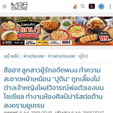
•
หน้าหลัก
•
ทันเหตุการณ์
•
ภาคใต้
•
ภูมิภาค
•
Online Section
หน้าหลัก
ต่างประเทศ
ข่าวต่างประเทศ
ยุโรป
•
บันเทิง
•
ผู้จัดการรายวัน
ฮือฮา! ลูกสาวชู้รักอดีตพนง.ทำความ
•
คอลัมนิสต์
สะอาดหน้าเหมือน “ปูติน” ถูกเลี้ยงไม่
•
ละคร
ต่างเจ้าหญิงโผล่วิจารณ์พ่อตัวเองบน
•
CbizReview
โซเซียล ทำงานห้องศิลป์ปารีสต่อต้าน
•
Cyber BIZ
สงครามยูเครน
•
ผู้จัดกวน
เผยแพร่:
6 ส.ค. 2568 00:45
ปรับปรุง:
6 ส.ค. 2568 00:47