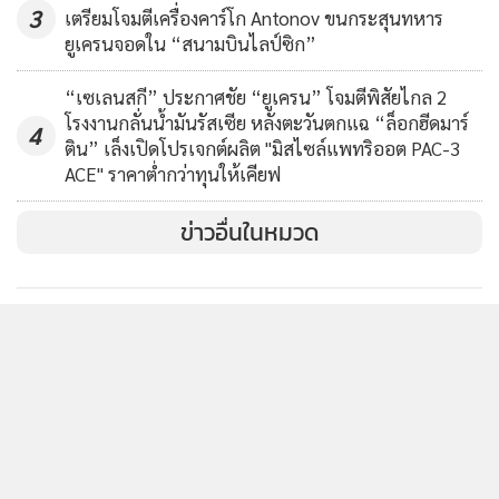
3
เตรียมโจมตีเครื่องคาร์โก Antonov ขนกระสุนทหาร
แอพพลิเคชั่น
เงื่อนไขการใช้งานเว็บไซต์
และ
นโย
ยูเครนจอดใน “สนามบินไลป์ซิก”
“มันเป็นการปลดปล่อยที่ได้สามารถเปิดเผยใบหน้าของดิฉันต่อ
ส่วนบุคคล
โลกอีกครั้ง” เอลิซาเวตา คริโวโนกิคฮ์ ลูกสาวปูตินโพสต์ อ้างอิง
“เซเลนสกี” ประกาศชัย “ยูเครน” โจมตีพิสัยไกล 2
รับทราบ
จากหนังสือพิมพ์เยอรมันบิลด์ (Bild)
โรงงานกลั่นน้ำมันรัสเซีย หลังตะวันตกแฉ “ล็อกฮีดมาร์
4
ติน” เล็งเปิดโปรเจกต์ผลิต "มิสไซล์แพทริออต PAC-3
ACE" ราคาต่ำกว่าทุนให้เคียฟ
และกล่าวต่อว่า “มันเตือนให้ดิฉันว่าตัวเองเป็นใครและใครเป็น
คนทำลายชีวิตของดิฉัน”
ข่าวอื่นในหมวด
ในการโพสต์คริโวโนกิคฮ์ไม่ได้ระบุถึงชื่อ “ปูติน” ออกมาแต่ไม่ได้
ออกมาโต้ทฤษฎีสมคบคิดเกี่ยวกับพ่อที่แท้จริงของเธอ