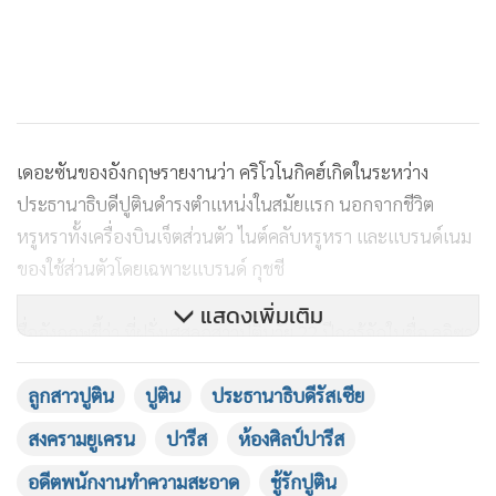
เดอะซันของอังกฤษรายงานว่า คริโวโนกิคฮ์เกิดในระหว่าง
ประธานาธิบดีปูตินดำรงตำแหน่งในสมัยแรก นอกจากชีวิต
หรูหราทั้งเครื่องบินเจ็ตส่วนตัว ไนต์คลับหรูหรา และแบรนด์เนม
ของใช้ส่วนตัวโดยเฉพาะแบรนด์ กุชชี
แสดงเพิ่มเติม
สื่ออังกฤษชี้ว่า ที่ฝรั่งเศสลูกสาวปูตินวัย 22 ปีถูกรู้จักในชื่อ ลูอิซา
โรโซวา (Luiza Rozova) และปัจจุบันคือ เอลิซาเวตา รุดโน
ลูกสาวปูติน
ปูติน
ประธานาธิบดีรัสเซีย
วา(Elizaveta Rudnova) เชื่อว่ากำลังลี้ภัยอยู่ในกรุงปารีส
สงครามยูเครน
ปารีส
ห้องศิลป์ปารีส
อดีตพนักงานทำความสะอาด
ชู้รักปูติน
โดยสถานีโทรทัศน์ยูเครนเคยออกมาเปิดเผยว่า ลูกสาวปูติน