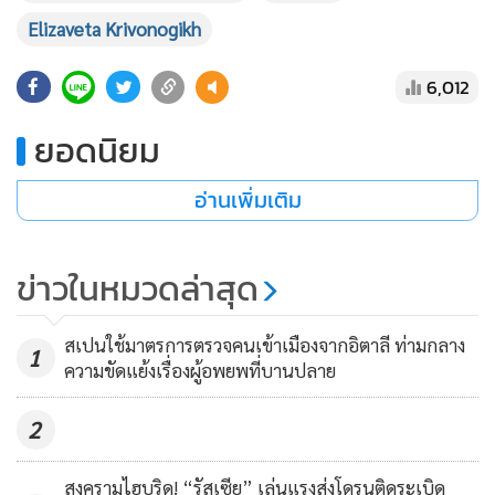
สำเร็จการศึกษาสาขาศิลปะจากสถาบันชื่อดังเก่าแก่ฝรั่งเศส
Elizaveta Krivonogikh
วิทยาลัยบริหารวัฒนธรรมและศิลปะ ICART (ICART School of
6,012
Cultural and Art Management)เมื่อปี 2024
ยอดนิยม
และปัจจุบันทำงานอยู่ในหอศิลป์ 2 แห่งในกรุงปารีสคือ L
Galerie และ Espace Albatros ที่ขึ้นชื่อต่อต้านสงครามยูเครน
อ่านเพิ่มเติม
นั้นอาศัยในกรุงปารีสถือหนังสือเดินทางภายใต้ชื่อ รุดโนวา โดย
ต้องการเลี่ยงชื่อที่มาจากพ่อ วลาดิมีรอฟนา (Vladimirovna)ที่จะ
ข่าวในหมวดล่าสุด
เป็นการยืนยันชื่อพ่อตามสายเลือดของเธอ วลาดิมีร์ ปูติน ที่ใครๆ
หลายคนมักกล่าวว่า เธอนั้นหน้าเหมือนปูติน
สเปนใช้มาตรการตรวจคนเข้าเมืองจากอิตาลี ท่ามกลาง
1
ความขัดแย้งเรื่องผู้อพยพที่บานปลาย
นิวยอร์กโพสต์รายงานว่า คริโวโนกิคฮ์ได้โพสต์ข้อความบนเทเล
แกรมส่วนตัวบนโซเชียลมีเดียเทเลแกรมที่สอดคล้องไปกับการ
MGR Online ใช้คุกกี้ (Cookies)
2
เปิดกว้างมากขึ้นของเธอยนอินสตาร์แกรมจากการที่ลูกสาวปูติน
MGR Online ใช้คุกกี้ เพื่อจัดการข้อมูลส่วนบุคคล
เริ่มโพสต์ภาพตัวเองมากขึ้น
ประสบการณ์คอนเทนต์ที่ดีที่สุดให้กับผู้อ่านบนเว
สงครามไฮบริด! “รัสเซีย” เล่นแรงส่งโดรนติดระเบิด