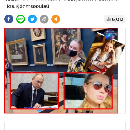
•
Good health & Well-being
โดย: ผู้จัดการออนไลน์
•
Green Innovation & SD
•
Management & HR
6,012
•
MGR Live
•
Infographic
•
การเมือง
•
ท่องเที่ยว
•
กีฬา
•
ต่างประเทศ
•
Special Scoop
•
เศรษฐกิจ-ธุรกิจ
•
จีน
•
ชุมชน-คุณภาพชีวิต
•
อาชญากรรม
•
Motoring