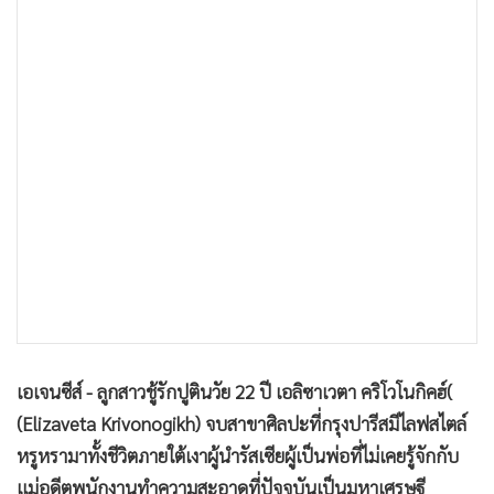
•
เกม
•
วิทยาศาสตร์
•
SMEs
•
หุ้น
•
อินโดจีน
•
กองทุนรวม
•
Celeb Online
•
Factcheck
•
ญี่ปุ่น
•
News1
•
Gotomanager
เอเจนซีส์ - ลูกสาวชู้รักปูตินวัย 22 ปี เอลิซาเวตา คริโวโนกิคฮ์(
(Elizaveta Krivonogikh) จบสาขาศิลปะที่กรุงปารีสมีไลฟสไตล์
หรูหรามาทั้งชีวิตภายใต้เงาผู้นำรัสเซียผู้เป็นพ่อที่ไม่เคยรู้จักกับ
แม่อดีตพนักงานทำความสะอาดที่ปัจจุบันเป็นมหาเศรษฐี