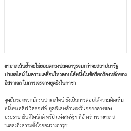
•
เกม
•
วิทยาศาสตร์
•
SMEs
•
หุ้น
•
อินโดจีน
•
กองทุนรวม
•
Celeb Online
ฮามาสเน้นย้ำจะไม่ยอมตกลงปลดอาวุธจนกว่าจะสถาปนารัฐ
•
Factcheck
ปาเลสไตน์ ในความเคลื่อนไหวตอบโต้หนึ่งในข้อรียกร้องหลักของ
•
ญี่ปุ่น
อิสราเอล ในการเจรจาหยุดยิงในกาซา
•
News1
•
Gotomanager
จุดยืนของพวกนักรบปาเลสไตน์ ยังเป็นการตอบโต้ความคิดเห็น
หนึ่งขง สตีฟ วิตคอฟฟ์ ทูตพิเศษด้านตะวันออกกลางของ
ประธานาธิบดีโดนัลด์ ทรัป์ แห่งสหรัฐฯ ที่อ้างว่าพวกฮามาส
"แสดงถึงความตั้งใจยอมวางอาวุธ"