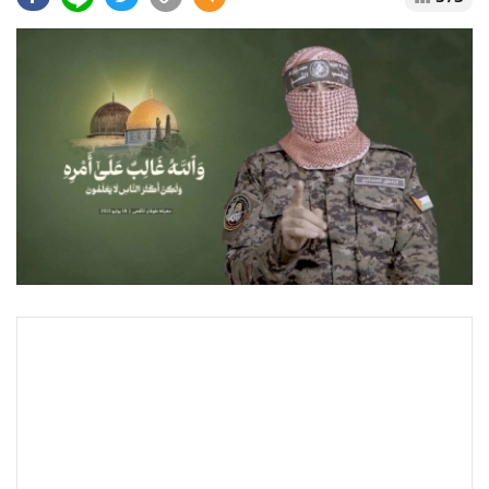
•
Good health & Well-being
•
Green Innovation & SD
•
Management & HR
•
MGR Live
•
Infographic
•
การเมือง
•
ท่องเที่ยว
•
กีฬา
•
ต่างประเทศ
•
Special Scoop
•
เศรษฐกิจ-ธุรกิจ
•
จีน
•
ชุมชน-คุณภาพชีวิต
•
อาชญากรรม
•
Motoring