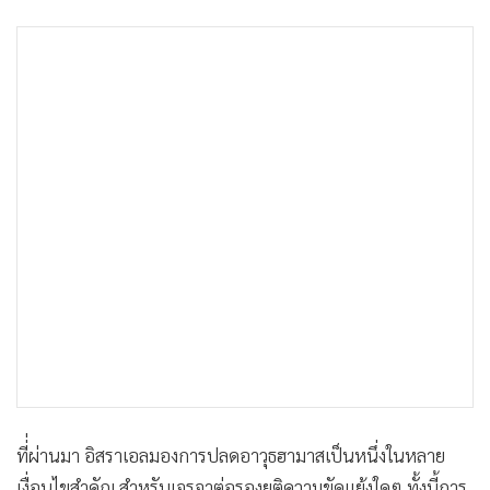
ที่่ผ่านมา อิสราเอลมองการปลดอาวุธฮามาสเป็นหนึ่งในหลาย
เงื่อนไขสำคัญ สำหรับเจรจาต่อรองยุติความขัดแย้งใดๆ ทั้งนี้การ