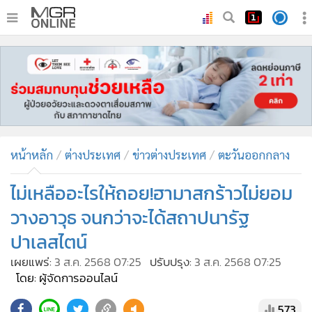
•
หน้าหลัก
•
ทันเหตุการณ์
•
ภาคใต้
•
ภูมิภาค
•
Online Section
หน้าหลัก
ต่างประเทศ
ข่าวต่างประเทศ
ตะวันออกกลาง
•
บันเทิง
•
ผู้จัดการรายวัน
ไม่เหลืออะไรให้ถอย!ฮามาสกร้าวไม่ยอม
•
คอลัมนิสต์
วางอาวุธ จนกว่าจะได้สถาปนารัฐ
•
ละคร
ปาเลสไตน์
•
CbizReview
เผยแพร่:
3 ส.ค. 2568 07:25
ปรับปรุง:
3 ส.ค. 2568 07:25
•
Cyber BIZ
โดย: ผู้จัดการออนไลน์
•
ผู้จัดกวน
573