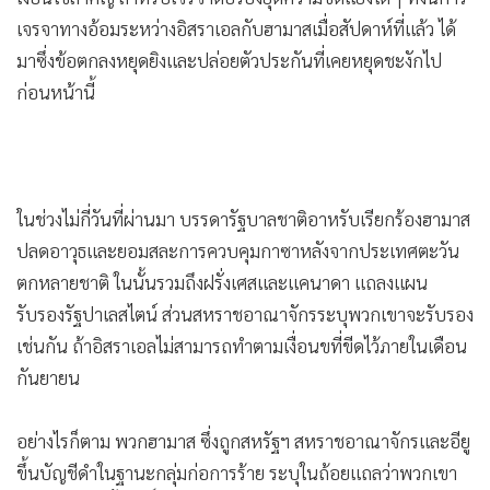
เจรจาทางอ้อมระหว่างอิสราเอลกับฮามาสเมื่อสัปดาห์ที่แล้ว ได้
มาซึ่งข้อตกลงหยุดยิงและปล่อยตัวประกันที่เคยหยุดชะงักไป
ก่อนหน้านี้
ในช่วงไม่กี่วันที่ผ่านมา บรรดารัฐบาลชาติอาหรับเรียกร้องฮามาส
ปลดอาวุธและยอมสละการควบคุมกาซาหลังจากประเทศตะวัน
ตกหลายชาติ ในนั้นรวมถึงฝรั่งเศสและแคนาดา แถลงแผน
รับรองรัฐปาเลสไตน์ ส่วนสหราชอาณาจักรระบุพวกเขาจะรับรอง
เช่นกัน ถ้าอิสราเอลไม่สามารถทำตามเงื่อนขที่ขีดไว้ภายในเดือน
กันยายน
อย่างไรก็ตาม พวกฮามาส ซึ่งถูกสหรัฐฯ สหราชอาณาจักรและอียู
ขึ้นบัญชีดำในฐานะกลุ่มก่อการร้าย ระบุในถ้อยแถลว่าพวกเขา