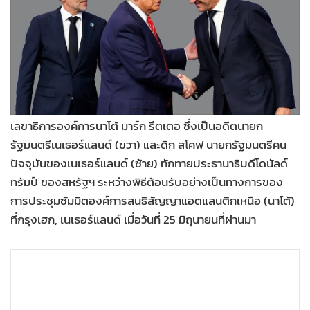
•
Good health & Well-being
•
Green Innovation & SD
•
Management & HR
•
MGR Live
•
Infographic
•
การเมือง
เลขาธิการองค์การนาโต้ มาร์ก รึตเตอ ซึ่งเป็นอดีตนายก
•
ท่องเที่ยว
รัฐมนตรีเนเธอร์แลนด์ (ขวา) และดิก สโคฟ นายกรัฐมนตรีคน
•
กีฬา
ปัจจุบันของเนเธอร์แลนด์ (ซ้าย) ทักทายประธานาธิบดีโดนัลด์
•
ต่างประเทศ
ทรัมป์ ของสหรัฐฯ ระหว่างพิธีต้อนรับอย่างเป็นทางการของ
•
Special Scoop
การประชุมซัมมิตองค์การสนธิสัญญาแอตแลนติกเหนือ (นาโต้)
•
เศรษฐกิจ-ธุรกิจ
ที่กรุงเฮก, เนเธอร์แลนด์ เมื่อวันที่ 25 มิถุนายนที่ผ่านมา
•
จีน
•
ชุมชน-คุณภาพชีวิต
•
อาชญากรรม
•
Motoring