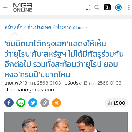
•
หน้าหลัก
หน้าหลัก
ต่างประเทศ
ข่าวจาก Atimes
•
ทันเหตุการณ์
•
‘ซัมมิตนาโต้กรุงเฮก’แสดงให้เห็น
ภาคใต้
•
ภูมิภาค
ว่า‘ยุโรป’กับ‘สหรัฐฯ’ไม่ได้มีศัตรูร่วมกัน
•
Online Section
อีกต่อไป รวมทั้งสะท้อนว่า‘ยุโรป’ยอม
•
บันเทิง
หงอ‘ทรัมป์’ขนาดไหน
•
ผู้จัดการรายวัน
เผยแพร่:
13 ก.ค. 2568 01:03
ปรับปรุง:
13 ก.ค. 2568 01:03
•
คอลัมนิสต์
โดย: แอนดรูว์ คอร์เบตต์
•
ละคร
1,500
•
CbizReview
•
Cyber BIZ
•
ผู้จัดกวน