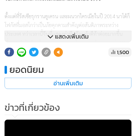
ตั้งแต่ที่รัสเซียรุกรานยูเครน และผนวกไครเมียในปี 2014 นาโต้ก็
โฟกัสที่มอสโกว่าเป็นภัยคุกคามสำคัญต่อสันติภาพระหว่าง
ประเทศ ทว่าเวลานี้จีนที่แสดงท่าทีพร้อมท้าตีท้าต่อยมากขึ้น
แสดงเพิ่มเติม
เรื่อยๆ กำลังเรียกร้องความสนอกสนใจจากสหรัฐฯมากกว่า [2]
1,500
มีความเคลื่อนไหวเชิงสัญลักษณ์บางอย่างซึ่งเป็นสัญญาณแสดง
ยอดนิยม
ให้เห็นว่าสิ่งต่างๆ กำลังเกิดการเปลี่ยนแปลงเสียแล้ว โดยเฉพาะ
อย่างยิ่ง ในแถลงการณ์ของที่ประชุมซัมมิตนาโต้ทุกๆ ครั้ง [3]
อ่านเพิ่มเติม
ตั้งแต่ที่รัสเซียรุกรานยูเครนในปี 2022 มีการใช้ถ้อยคำในรูปแบบ
ทำนองเดียวกัน ดังนี้ “เรายึดมุ่นอยู่กับกฎหมายระหว่างประเทศ
ข่าวที่เกี่ยวข้อง
และอยู่กับวัตถุประสงค์และหลักการของกฎบัตรสหประชาชาติ
และมีพันธกรณีที่จะต้องสนับสนุนค้ำชูระเบียบระหว่างประเทศ
ซึ่งยึดโยงอยู่กับระเบียบกฎเกณฑ์”