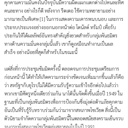
คุกคามความมั่นคงในปัจจุบันมีความผิดแผกแตกต่างไปคนละทิศ
คนละทาง อย่างไรก็ดี หลังจาก รึตเตอ ใช้ความพยายามอย่าง
มากมายเป็นพิเศษ [1] ในการแสดงความเคารพนบนอบ และการ
ประจบประแจงอย่างออกนอกหน้าต่อ โดนัลด์ ทรัมป์ เพื่อรับ
ประกันให้ได้ผลลัพธ์อันทรงสำคัญยิ่งยวดสำหรับกลุ่มพันธมิตร
ทางด้านความมั่นคงกลุ่มนี้แล้ว เขาก็ดูเหมือนทำงานเป็นผล
สำเร็จ อย่างน้อยที่สุดก็สำหรับในขณะนี้
แต่สิ่งที่การประชุมซัมมิตครั้งนี้ ตลอดจนการประชุมเตรียมการ
ก่อนหน้านี้ ได้ทำให้เกิดความกระจ่างชัดเจนเพิ่มมากขึ้นแล้วก็คือ
ว่า สหรัฐฯกับยุโรปไม่ได้มีความรับรู้ความเข้าใจอีกต่อไปแล้วว่า
พวกเขามีศัตรูหนึ่งเดียวร่วมกัน นาโต้นั้นจัดตั้งขึ้นเมื่อปี 1949 ใน
ฐานะที่เป็นกลุ่มพันธมิตรเพื่อการป้องกันซึ่งมุ่งต่อต้านภัยคุกคาม
อันเป็นที่รับรู้รับทราบร่วมกันว่ามาจากสหภาพโซเวียต สิ่งนี้เป็น
ตัวนิยามจำกัดความกลุ่มพันธมิตรนี้ในตลอดสมัยสงครามเย็นจวบ
จนกระทั่งสหภาพโซเวียตล่มสลายลงไปในปี 1991