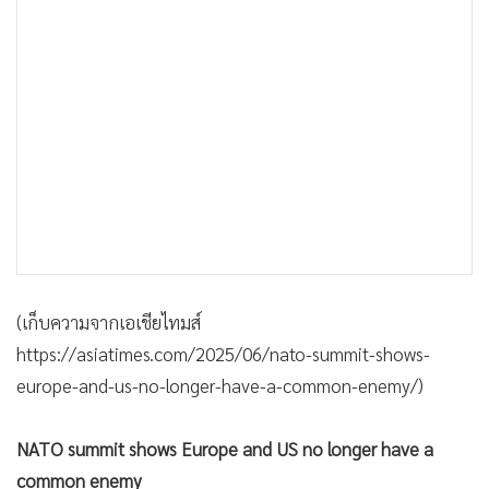
•
เกม
•
วิทยาศาสตร์
•
SMEs
•
หุ้น
•
อินโดจีน
•
กองทุนรวม
•
Celeb Online
•
Factcheck
•
ญี่ปุ่น
(เก็บความจากเอเชียไทมส์
•
News1
https://asiatimes.com/2025/06/nato-summit-shows-
•
Gotomanager
europe-and-us-no-longer-have-a-common-enemy/)
NATO summit shows Europe and US no longer have a
common enemy