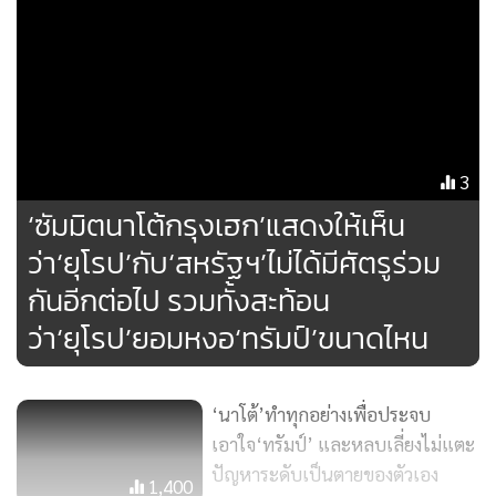
ปรากฏว่าแถลงการณ์ที่เผยแพร่ระหว่างการประชุมซัมมิตที่กรุง
เฮก [4] เมื่อวันที่ 25 มิถุนายนที่ผ่านมา การเอ่ยอ้างอิงถึงทั้งสอง
จุดนี้กลับสูญหายไปอย่างเป็นปริศนา อันที่จริงแล้ว แถลงการณ์
ของที่ประชุมกรุงเฮกเป็นการฉีกแนวออกจากแถลงการณ์ในระ
ยะหลังๆ มาอย่างชัดเจน โดยนอกจากมีความยาวแค่ 5 ย่อหน้าซึ่ง
MGR Online ใช้คุกกี้ (Cookies)
ถือว่าห้วนสั้นอย่างเหี้ยมเกรียมแล้ว ข้อความทั้งหมดยังมุ่งเพียง
3
เพื่อวาดภาพให้เห็นว่ากลุ่มพันธมิตรนี้มีสมรรถนะทางทหารและ
MGR Online ใช้คุกกี้ เพื่อจัดการข้อมูลส่วนบุคคลเพื่อนำเสนอ
‘ซัมมิตนาโต้กรุงเฮก’แสดงให้เห็น
ก็มีการลงทุนในทางเศรษฐกิจเพื่อประคับประคองสมรรถนะดัง
ประสบการณ์คอนเทนต์ที่ดีที่สุดให้กับผู้อ่านบนเว็บไซต์ และ
ว่า‘ยุโรป’กับ‘สหรัฐฯ’ไม่ได้มีศัตรูร่วม
แอพพลิเคชั่น
เงื่อนไขการใช้งานเว็บไซต์
และ
นโยบายสิทธิ
กล่าว โดยไม่มีการอ้างอิงใดๆ ถึงการรักษากฎหมายและระเบียบ
กันอีกต่อไป รวมทั้งสะท้อน
ส่วนบุคคล
ระหว่างประเทศอย่างเคร่งครัดอีกแล้ว
ว่า‘ยุโรป’ยอมหงอ‘ทรัมป์’ขนาดไหน
รับทราบ
เรื่องนี้ดูเหมือนจะเป็นผลจากการนัดแนะตกลงกันอย่าง
ระมัดระวังตั้งแต่การตระเตรียมการประชุมซัมมิตคราวนี้ ใน
‘นาโต้’ทำทุกอย่างเพื่อประจบ
ทำนองเดียวกัน การที่ระยะเวลาของซัมมิตก็หดสั้นลงกว่าปกติ
เอาใจ‘ทรัมป์’ และหลบเลี่ยงไม่แตะ
อย่างจงใจ [5] ก็ดูจะเกิดขึ้นจากการวางแผนเพื่อควบคุมจำกัด
ปัญหาระดับเป็นตายของตัวเอง
1,400
การแทรกแซงทะลุกลางปล้องอย่างไม่สามารถคาดทำนายล่วง