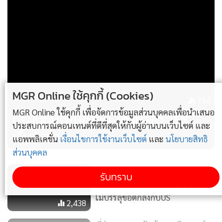
อัตราภาษีที่เรียกเก็บกับเกาหลีใต้ อยู่ในระดับเดิมกับที่ ทรัมป์
ประกาศในเบื้องต้น ส่วนของ ญี่ปุ่น เพิ่มขึ้นมา 1% จากที่เคย
แถลงครั้งแรกเมื่อวันที่ 2 เมษายน ทั้งนี้หนึ่งสัปดาห์หลังจากนั้น
เขาจำกัดสิ่งที่เรียกว่ามาตรการภาษีตอบโต้ไว้ที่ 10% จนถึงวัน
พุธ(9ก.ค.) เพื่อเปิดทางการเจรจา อย่างไรก็ตามจนถึงตอนนี้เพิ่ง
บรรลุข้อตกลงได้เพียง 2 ชาติ ได้แก่สหราชอาณาจักรและ
MGR Online ใช้คุกกี้ (Cookies)
734
เวียดนาม
MGR Online ใช้คุกกี้ เพื่อจัดการข้อมูลส่วนบุคคลเพื่อนำเสนอ
ทรัมป์ขึ้นภาษีญี่ปุ่น-เกาหลีใต้ 25%
ประสบการณ์คอนเทนต์ที่ดีที่สุดให้กับผู้อ่านบนเว็บไซต์ และ
ในเวลาต่อมาในวันจันทร์(7ก.ค.) ทรัมป์ เปิดเผยว่านอกจาก
เริ่ม 1 ส.ค.
แอพพลิเคชั่น
เงื่อนไขการใช้งานเว็บไซต์
และ
นโยบายสิทธิ
เกาหลีใต้และญี่ปุ่นแล้ว สหรัฐฯจะกำหนดมาตรการรีดภาษี 25%
ส่วนบุคคล
กับตูนิเซีย มาเลเซียและคาซัคสถาน และเพดานภาษี 30% เรียก
เส้นตายใหม่!?รมว.คลังสหรัฐฯเผยรีด
เก็บกับแอฟริกาใต้ บังกลาเทศ รวมถึงบอสเนียและเฮอร์เซโกวีนา
รับทราบ
ภาษีจะเริ่มมีผล1ส.ค. หากคู่หูการค้า
ส่วน กัมพูชาและไทย เจอเพดานภาษี 36% เท่ากัน ในขณะที่ลาว
ไม่บรรลุข้อตกลงกับUS
และพม่า โดนไปชาติละ 40%
2,438