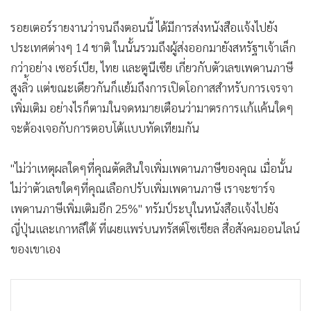
รอยเตอร์รายงานว่าจนถึงตอนนี้ ได้มีการส่งหนังสือแจ้งไปยัง
ประเทศต่างๆ 14 ชาติ ในนั้นรวมถึงผู้ส่งออกมายังสหรัฐฯเจ้าเล็ก
กว่าอย่าง เซอร์เบีย, ไทย และตูนีเซีย เกี่ยวกับตัวเลขเพดานภาษี
สูงลิ่้ว แต่ขณะเดียวกันก็แย้มถึงการเปิดโอกาสสำหรับการเจรจา
เพิ่มเติม อย่างไรก็ตามในจดหมายเตือนว่ามาตรการแก้แค้นใดๆ
จะต้องเจอกับการตอบโต้แบบทัดเทียมกัน
"ไม่ว่าเหตุผลใดๆที่คุณตัดสินใจเพิ่มเพดานภาษีของคุณ เมื่อนั้น
ไม่ว่าตัวเลขใดๆที่คุณเลือกปรับเพิ่มเพดานภาษี เราจะชาร์จ
เพดานภาษีเพิ่มเติมอีก 25%" ทรัมป์ระบุในหนังสือแจ้งไปยัง
ญี่ปุ่นและเกาหลีใต้ ที่เผยแพร่บนทรัสต์โซเชียล สื่อสังคมออนไลน์
ของเขาเอง