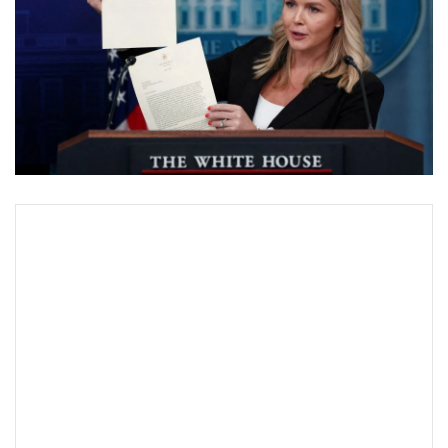
•
Good health & Well-being
•
Green Innovation & SD
•
Management & HR
•
MGR Live
•
Infographic
•
การเมือง
•
ท่องเที่ยว
•
กีฬา
•
ต่างประเทศ
•
Special Scoop
•
เศรษฐกิจ-ธุรกิจ
•
จีน
•
ชุมชน-คุณภาพชีวิต
•
อาชญากรรม
•
Motoring