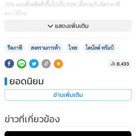
25% แทนที่จะดีดตัวขึ้นไปเป็น 50% เมื่อรวมกับอัตราภาษี
ตอบโต้ใหม่
แสดงเพิ่มเติม
ประเทศต่างๆพยายามทำงานแข่งกับเวลาในการหาข้อสรุปในข้อ
ตกลงกับสหรัฐฯ หลัง ทรัมป์ ปลดปล่อยสงครามการค้าโลกใน
รีดภาษี
สงครามการค้า
ไทย
โดนัลด์ ทรัมป์
เดือนเมษายน ที่เขย่าตลาดการเงินและผลักให้บรรดาผู้กำหนด
นโยบายของประเทศต่างๆดิ้นรนหาทางปกป้องเศรษฐกิจของ
8,433
ตนเอง
ยอดนิยม
บรรดาคู่หูทางการค้าได้รับการพักโทษอีกรอบ หลังทำเนียบขาว
อ่านเพิ่มเติม
เปิดเผยว่า ทรัมป์ จะลงนามในคำสั่งบริหารฉบับหนึ่งในวัน
จันทร์(7ก.ค.) ขยายเส้นตายที่กำหนดไว้สำหรับการเจรจาจากเดิม
ข่าวที่เกี่ยวข้อง
ในวันพุธ(9ก.ค.) เป็นวันที่ 1 สิงหาคม และล่าสุดประธานธิบดี
สหรัฐฯ ได้ลงนามในคำสั่งดังกล่าวเป็นที่เรียบร้อยแล้ว