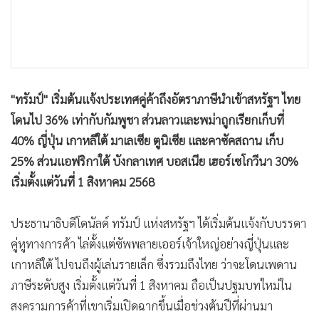
•
เกม
•
วิทยาศาสตร์
•
SMEs
•
หุ้น
"ทรัมป์" เริ่มต้นแจ้งประเทศคู่ค้าถึงอัตราภาษีนำเข้าสหรัฐฯ ไทย
•
อินโดจีน
โดนไป 36% เท่ากับกัมพูชา ส่วนลาวและพม่าถูกเรียกเก็บที่
•
กองทุนรวม
40% ญี่ปุ่น เกาหลีใต้ มาเลเซีย ตูนิเซีย และคาซัคสถาน เก็บ
•
Celeb Online
25% ส่วนแอฟริกาใต้ บังกลาเทศ บอสเนีย เฮอร์เซโกวีนา 30%
•
Factcheck
เริ่มตั้งแต่วันที่ 1 สิงหาคม 2568
•
ญี่ปุ่น
•
News1
ประธานาธิบดีโดนัลด์ ทรัมป์ แห่งสหรัฐฯ ได้เริ่มต้นแจ้งกับบรรดา
•
Gotomanager
คู่หูทางการค้า ไล่ตั้งแต่ซัพพลายเออร์เจ้าใหญ่อย่างญี่ปุ่นและ
เกาหลีใต้ ไปจนถึงผู้เล่นรายเล็ก ซึ่งรวมถึงไทย ว่าจะโดนเพดาน
ภาษีระดับสูง เริ่มตั้งแต่วันที่ 1 สิงหาคม ถือเป็นปฐมบทใหม่ใน
สงครามการค้าที่เขาเริ่มเปิดฉากขึ้นเมื่อช่วงต้นปีที่ผ่านมา