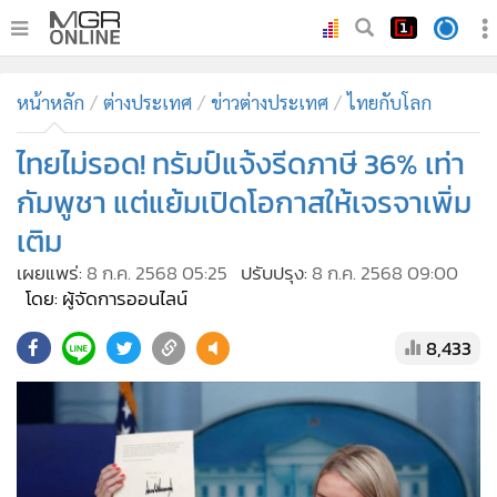
•
หน้าหลัก
หน้าหลัก
ต่างประเทศ
ข่าวต่างประเทศ
ไทยกับโลก
•
ทันเหตุการณ์
•
ไทยไม่รอด! ทรัมป์แจ้งรีดภาษี 36% เท่า
ภาคใต้
•
ภูมิภาค
กัมพูชา แต่แย้มเปิดโอกาสให้เจรจาเพิ่ม
•
Online Section
เติม
•
บันเทิง
เผยแพร่:
8 ก.ค. 2568 05:25
ปรับปรุง:
8 ก.ค. 2568 09:00
•
ผู้จัดการรายวัน
โดย: ผู้จัดการออนไลน์
•
คอลัมนิสต์
8,433
•
ละคร
•
CbizReview
•
Cyber BIZ
•
ผู้จัดกวน