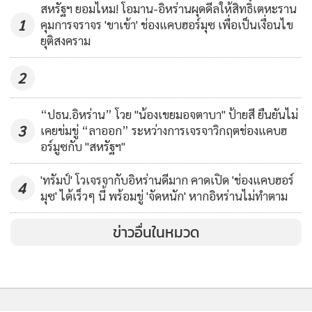
1
คุมการจราจร 'ขาเข้า' ช่องแคบฮอร์มุซ เพื่อเป็นเงื่อนไข
ยุติสงคราม
สำนักงานของยูเอ็นแห่งอื่นๆ ก็พูดถึงงานที่ UNRWA ทำอยู่ว่า
เป็นสิ่งที่ไม่อาจปล่อยให้ขาดหายไปได้
2
ทาริก จาซาเรวิก แห่งองค์การอนามัยโลก (WHO) บอกว่า พวก
“ปธน.อิหร่าน” โวย "น้องเขยมอจตาบา" ป้ายสี ยืนยันไม่
MGR Online ใช้คุกกี้ (Cook
เจ้าหน้าที่ดูแลสุขภาพที่กำลังช่วยเหลือโครงการให้วัคซีนป้องกัน
3
เคยข่มขู่ “ลาออก” ระหว่างการเจรจาวิกฤตช่องแคบฮ
อร์มูซกับ "สหรัฐฯ"
โรคโปลิโอสำหรับเด็กๆ ในกาซาซึ่งเป็นโครงการที่กำลังดำเนินอยู่
MGR Online ใช้คุกกี้ เพื่อจัดการข้อม
ประสบการณ์คอนเทนต์ที่ดีที่สุดให้กับ
ในเวลานี้ ราวหนึ่งในสามคือผู้ที่ทำงานกับ UNRWA เขากล่าว
'ทรัมป์' โวเจรจากับอิหร่านดีมาก คาดเปิด 'ช่องแคบฮอร์
4
แอพพลิเคชั่น
เงื่อนไขการใช้งานเว็บไ
พร้อมกับย้ำว่า UNRWA มีเจ้าหน้าที่ด้านสาธารณสุขราว 1,000
มุซ' ได้เร็วๆ นี้ พร้อมขู่ 'จัดหนัก' หากอิหร่านไม่ทำตาม
ส่วนบุคคล
คนในกาซา
ข่าวอื่นในหมวด
รับทราบ
ส่วน เอมี โป๊ป ผู้อำนวยการขององค์การระหว่างประเทศเพื่อการ
อพยพ (IOM) แถลงว่า ทางหน่วยงานของเธอสามารถทำงาน
บรรเทาทุกข์ให้มากขึ้นกว่านี้แก่ชาวปาเลสไตน์ที่ตกอยู่ในวิกฤต
ทว่า IOM ไม่สามารถทำงานแทนที่ UNRWA ในกาซาได้แน่นอน
ติดตามข่าวสารผ่านทาง LINE