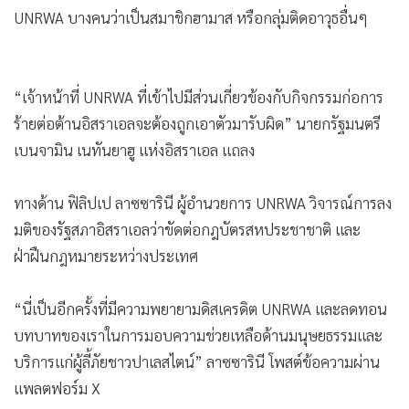
“เจ้าหน้าที่ UNRWA ที่เข้าไปมีส่วนเกี่ยวข้องกับกิจกรรมก่อการ
ร้ายต่อต้านอิสราเอลจะต้องถูกเอาตัวมารับผิด” นายกรัฐมนตรี
เบนจามิน เนทันยาฮู แห่งอิสราเอล แถลง
ทางด้าน ฟิลิปเป ลาซซารินี ผู้อำนวยการ UNRWA วิจารณ์การลง
มติของรัฐสภาอิสราเอลว่าขัดต่อกฎบัตรสหประชาชาติ และ
ฝ่าฝืนกฎหมายระหว่างประเทศ
“นี่เป็นอีกครั้งที่มีความพยายามดิสเครดิต UNRWA และลดทอน
บทบาทของเราในการมอบความช่วยเหลือด้านมนุษยธรรมและ
บริการแก่ผู้ลี้ภัยชาวปาเลสไตน์” ลาซซารินี โพสต์ข้อความผ่าน
แพลตฟอร์ม X