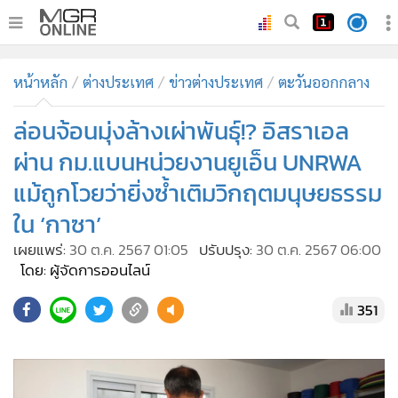
•
หน้าหลัก
หน้าหลัก
ต่างประเทศ
ข่าวต่างประเทศ
ตะวันออกกลาง
•
ทันเหตุการณ์
•
ล่อนจ้อนมุ่งล้างเผ่าพันธุ์!? อิสราเอล
ภาคใต้
•
ภูมิภาค
ผ่าน กม.แบนหน่วยงานยูเอ็น UNRWA
•
Online Section
แม้ถูกโวยว่ายิ่งซ้ำเติมวิกฤตมนุษยธรรม
•
บันเทิง
ใน ‘กาซา’
•
ผู้จัดการรายวัน
เผยแพร่:
30 ต.ค. 2567 01:05
ปรับปรุง:
30 ต.ค. 2567 06:00
•
คอลัมนิสต์
โดย: ผู้จัดการออนไลน์
•
ละคร
351
•
CbizReview
•
Cyber BIZ
•
ผู้จัดกวน