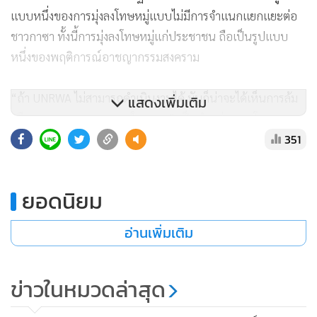
ชาวกาซา ทั้งนี้การมุ่งลงโทษหมู่แก่ประชาชน ถือเป็นรูปแบบ
หนึ่งของพฤติการณ์อาชญากรรมสงคราม
“ถ้า UNRWA ไม่สามารถดำเนินงานได้ มันก็น่าจะได้เห็นการล้ม
แสดงเพิ่มเติม
ครืนของระบบมนุษยธรรมในกาซา” เป็นคำกล่าวของโฆษก
351
กองทุนเพื่อเด็กแห่งสหประชาชาติ (ยูนิเซฟ) เจมส์ เอลเดอร์ ซึ่ง
ได้ปฏิบัติงานอย่างกว้างขวางในกาซานับตั้งแต่สงครามเริ่มต้นขึ้น
เมื่อวันที่ 7 ต.ค.ปีที่แล้ว “ดังนั้น การตัดสินเช่นนี้อย่างฉับพลัน
ยอดนิยม
ย่อมหมายความว่ามีการค้นพบวิธีการใหม่ในการเข่นฆ่าเด็กๆ”
อ่านเพิ่มเติม
จากข้อมูลของพวกเจ้าหน้าที่สาธารณสุขปาเลสไตน์ระบุว่า มี
เด็กๆ มากกว่า 13,300 คนที่ได้รับการระบุอัตลักษณ์และยืนยัน
ข่าวในหมวดล่าสุด
ว่าถูกฆ่าตายไปในสงครามกาซา โดยจำนวนมากกว่านั้นอีกเชื่อ
กันว่าเสียชีวิตจากโรคภัยต่างๆ ภายหลังระบบการแพทย์ของดิน
แดนนี้ล่มสลายและเกิดการขาดแคลนอาหารและน้ำ
สหรัฐฯ ยอมไหม! โอมาน-อิหร่านผุดดีลให้สิทธิ์เตหะราน