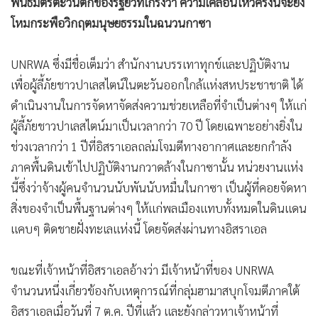
โหมกระพือวิกฤตมนุษยธรรมในฉนวนกาซา
•
เกม
•
วิทยาศาสตร์
UNRWA ซึ่งมีชื่อเต็มว่า สำนักงานบรรเทาทุกข์และปฏิบัติงาน
•
SMEs
เพื่อผู้ลี้ภัยชาวปาเลสไตน์ในตะวันออกใกล้แห่งสหประชาชาติ ได้
•
หุ้น
ดำเนินงานในการจัดหาจัดส่งความช่วยเหลือที่จำเป็นต่างๆ ให้แก่
•
อินโดจีน
ผู้ลี้ภัยชาวปาเลสไตน์มาเป็นเวลากว่า 70 ปี โดยเฉพาะอย่างยิ่งใน
•
กองทุนรวม
ช่วงเวลากว่า 1 ปีที่อิสราเอลถล่มโจมตีทางอากาศและยกกำลัง
•
Celeb Online
ภาคพื้นดินเข้าไปปฏิบัติงานกวาดล้างในกาซานั้น หน่วยงานแห่ง
•
Factcheck
นี้ซึ่งว่าจ้างผู้คนจำนวนนับพันนับหมื่นในกาซา เป็นผู้ที่คอยจัดหา
•
ญี่ปุ่น
สิ่งของจำเป็นพื้นฐานต่างๆ ให้แก่พลเมืองแทบทั้งหมดในดินแดน
•
News1
แคบๆ ติดชายฝั่งทะเลแห่งนี้ โดยจัดส่งผ่านทางอิสราเอล
•
Gotomanager
ขณะที่เจ้าหน้าที่อิสราเอลอ้างว่า มีเจ้าหน้าที่ของ UNRWA
จำนวนหนึ่งเกี่ยวข้องกับเหตุการณ์ที่กลุ่มฮามาสบุกโจมตีภาคใต้
อิสราเอลเมื่อวันที่ 7 ต.ค. ปีที่แล้ว และยังกล่าวหาเจ้าหน้าที่
UNRWA บางคนว่าเป็นสมาชิกฮามาส หรือกลุ่มติดอาวุธอื่นๆ