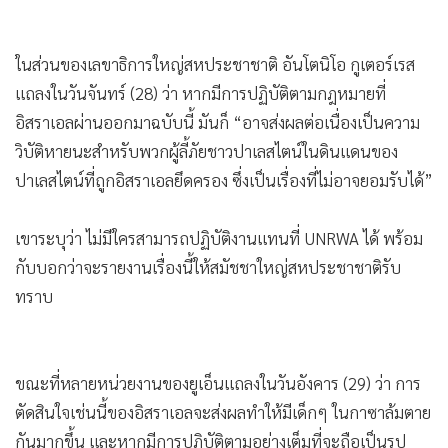
ในส่วนของเลขาธิการใหญ่สหประชาชาติ อันโตนิโอ กูเตอร์เรส
แถลงในวันจันทร์ (28) ว่า หากมีการปฏิบัติตามกฎหมายที่
อิสราเอลผ่านออกมาฉบับนี้ มันก็ “อาจส่งผลต่อเนื่องเป็นความ
วิบัติหายนะสำหรับพวกผู้ลี้ภัยชาวปาเลสไตน์ในดินแดนของ
ปาเลสไตน์ที่ถูกอิสราเอลยึดครอง ซึ่งเป็นเรื่องที่ไม่อาจยอมรับได้”
เขาระบุว่า ไม่มีใครสามารถปฏิบัติงานแทนที่ UNRWA ได้ พร้อม
กับบอกว่าจะรายงานเรื่องนี้ให้สมัชชาใหญ่สหประชาชาติรับ
ทราบ
ขณะที่หลายหน่วยงานของยูเอ็นแถลงในวันอังคาร (29) ว่า การ
ตัดสินใจเช่นนี้ของอิสราเอลจะส่งผลทำให้มีเด็กๆ ในกาซาล้มตาย
กันมากขึ้น และหากมีการปฏิบัติตามอย่างเต็มที่จะถือเป็นรูป
แบบหนึ่งของการมุ่งลงโทษหมู่แบบไม่มีการจำแนกแยกแยะต่อ