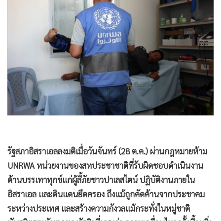
•
Good health & Well-being
•
Green Innovation & SD
•
Management & HR
•
MGR Live
•
Infographic
•
การเมือง
•
ท่องเที่ยว
•
กีฬา
•
ต่างประเทศ
•
Special Scoop
รัฐสภาอิสราเอลลงมติเมื่อวันจันทร์ (28 ต.ค.) ผ่านกฎหมายห้าม
•
เศรษฐกิจ-ธุรกิจ
UNRWA หน่วยงานของสหประชาชาติที่รับผิดชอบดำเนินงาน
ด้านบรรเทาทุกข์แก่ผู้ลี้ภัยชาวปาเลสไตน์ ปฏิบัติงานภายใน
•
จีน
อิสราเอล และดินแดนยึดครอง ถึงแม้ถูกคัดค้านจากประชาคม
•
ชุมชน-คุณภาพชีวิต
ระหว่างประเทศ และสร้างความกังวลแม้กระทั่งในหมู่ชาติ
•
อาชญากรรม
พันธมิตรตะวันตกของรัฐยิวที่เกรงว่า ความเคลื่อนไหวครั้งนี้จะยิ่ง
•
Motoring