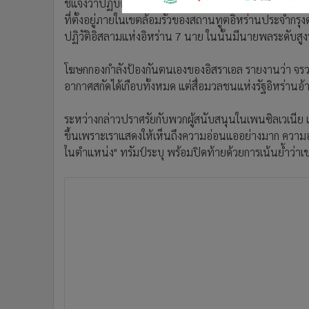
ชี้แจงว่าปฏิบัติการดังกล่าวเป็นการแก้แค้นอาชญากรรมต่
•
อินโดจีน
ที่ตั้งอยู่ภายในเขตล้อมรั้วของสถานทูตอิหร่านประจำกรุงด
•
กองทุนรวม
ปฏิวัติอิสลามแห่งอิหร่าน 7 นาย ในนั้นมีนายพลระดับสูง
•
Celeb Online
•
Factcheck
โฆษกกองกำลังป้องกันตนเองของอิสราเอล รายงานว่า จรวดท
•
ญี่ปุ่น
อากาศสกัดได้เกือบทั้งหมด แต่สื่อมวลชนแห่งรัฐอิหร่าน
•
News1
ระหว่างกล่าวปราศรัยกับพวกผู้สนับสนุนในเพนซิลเวเนีย เมื
•
Gotomanager
ขึ้นเพราะเราแสดงให้เห็นถึงความอ่อนแออย่างมาก ความอ่อน
ในตำแหน่ง" ทรัมป์ระบุ พร้อมปิดท้ายด้วยการเน้นย้ำว่าเข