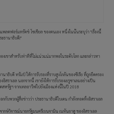
ตฟอร์มทรัตช์ โซเชียล ของตนเอง หนึ่งในนั้นระบุว่า "เรื่องนี้
ประธานาธิบดี!"
ตของเขาสำหรับท่าทีที่ไม่แน่วแน่มากพอในระดับโลก และกล่าวหา
ธิบดี ทรัมป์ ให้การรับรองที่ราบสูงโกลันของซีเรีย ที่ถูกยึดครอง
ราเอล นอกจากนี้ เขายังให้การรับรองเยรูซาเลมอย่างเป็น
สหรัฐฯ จากเทลอาวีฟไปยังเมืองแห่งนี้ในปี 2018
กกับพวกผู้สื่อข่าวว่า ประธานาธิบดีไบเดน กำลังทอดทิ้งอิสราเอล
งวิพากษ์วิจารณ์นายกรัฐมนตรีเบนจามิน เนทันยาฮู ของอิสราเอล