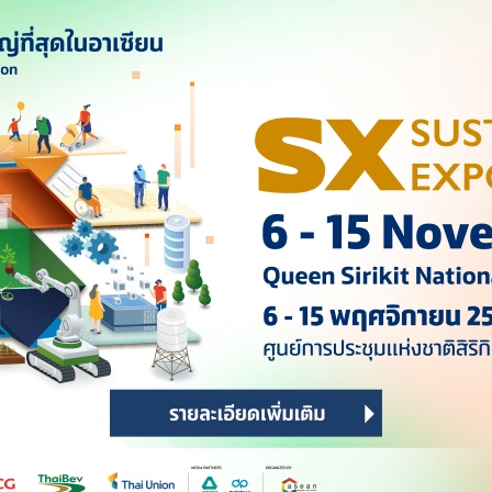
ิบัติการโจมตีด้วยโดรนและขีปนาวุธครั้งใหญ่ของอิหร่านที่เล่น
 โดนัลด์ ทรัมป์ อดีตประธานาธิบดีและตัวเต็งตัวแทนจากรีพับลิ
ู้นำของไบเดน จากเดโมแครต ทำให้เตหะรานมีความฮึกเหิม
้วยขีปนาวุธและโดรนกามิกาเซหลายระลอกใส่อิสราเอล โดยเตหะราน