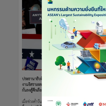
•
Management & HR
•
MGR Live
•
Infographic
•
การเมือง
•
ท่องเที่ยว
•
กีฬา
•
ต่างประเทศ
•
Special Scoop
•
เศรษฐกิจ-ธุรกิจ
•
จีน
•
ชุมชน-คุณภาพชีวิต
•
อาชญากรรม
•
Motoring
ประธานาธิบดีโจ ไบเดน ต้องถูกกล่าวโทษบางส่วนสำหรับปฏ
•
เกม
งานอิสราเอลเมื่อวันเสาร์ (13 เม.ย.) จากคำกล่างอ้างของ
กันลงสู้ศึกเลือกตั้งประธานาธิบดี ชี้ภาวะไร้ความเป็นผ
•
วิทยาศาสตร์
•
SMEs
เมื่อช่วงค่ำวันเสาร์ (13 เม.ย.) อิหร่านเปิดฉากโจมตีด
•
หุ้น