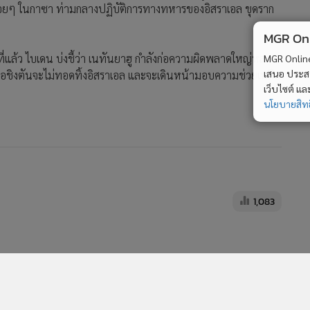
นเรื่อยๆ ในกาซา ท่ามกลางปฏิบัติการทางทหารของอิสราเอล ขุดราก
MGR Onli
นที่แล้ว ไบเดน บ่งชี้ว่า เนทันยาฮู กำลังก่อความผิดพลาดใหญ่หลวง
MGR Online 
เสนอ ประสบก
 วอชิงตันจะไม่ทอดทิ้งอิสราเอล และจะเดินหน้ามอบความช่วยเหลือ
เว็บไซต์ แ
นโยบายสิทธ
1,083
[ข้อมูลที่ถูกลบ]