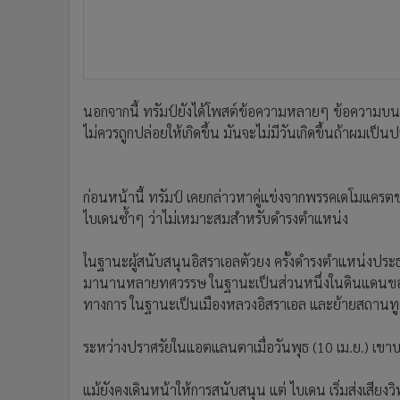
นอกจากนี้ ทรัมป์ยังได้โพสต์ข้อความหลายๆ ข้อความบนแพล
ไม่ควรถูกปล่อยให้เกิดขึ้น มันจะไม่มีวันเกิดขึ้นถ้าผมเป็น
ก่อนหน้านี้ ทรัมป์ เคยกล่าวหาคู่แข่งจากพรรคเดโมแคร
ไบเดนซ้ำๆ ว่าไม่เหมาะสมสำหรับดำรงตำแหน่ง
ในฐานะผู้สนับสนุนอิสราเอลตัวยง ครั้งดำรงตำแหน่งประธานา
มานานหลายทศวรรษ ในฐานะเป็นส่วนหนึ่งในดินแดนของอิส
ทางการ ในฐานะเป็นเมืองหลวงอิสราเอล และย้ายสถานทูต
ระหว่างปราศรัยในแอตแลนตาเมื่อวันพุธ (10 เม.ย.) เขาบอ
แม้ยังคงเดินหน้าให้การสนับสนุน แต่ ไบเดน เริ่มส่งเสีย