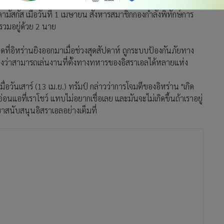
างๆ ที่ก่อโดยรัฐบาลไซออนิสต์ ในนั้นรวมถึงเหตุโจมตีสถานกงสุล
ามัสกัส เมื่อวันที่ 1 เมษายน สังหารสมาชิกกองกำลังพิทักษ์การ
รวมอยู่ด้วย 2 นาย
ี่อิหร่านยิงออกมาเมื่อช่วงสุดสัปดาห์ ถูกระบบป้องกันภัยทาง
อ้างว่าสามารถเล่นงานที่ตั้งทางทหารของอิสราเอลได้หลายแห่ง
่อวันเสาร์ (13 เม.ย.) ทรัมป์ กล่าวว่าการโจมตีของอิหร่าน "เกิด
แอที่เราโชว์ แทบไม่อยากเชื่อเลย และมันจะไม่เกิดขึ้นถ้าเราอยู่
าสนับสนุนอิสราเอลอย่างเต็มที่