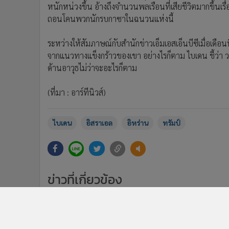
หนักหน่วงขึ้น อ้างถึงจำนวนพลเรือนที่เสียชีวิตมากขึ้
ถอนโคนพวกนักรบกาซาในฉนวนแห่งนี้
ระหว่างให้สัมภาษณ์กับสำนักข่าวเอ็มเอสเอ็นบีซีเมื่อเดือ
จากแนวทางแข็งกร้าวของเขา อย่างไรก็ตาม ไบเดน ชี้ว่า
ด้านอาวุธไม่ว่าจะอะไรก็ตาม
(ที่มา : อาร์ทีนิวส์)
ไบเดน
อิสราเอล
อิหร่าน
ทรัมป์
ข่าวที่เกี่ยวข้อง