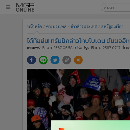
เลือกเครื่องมือท
•
หน้าหลัก
หน้าหลัก
ต่างประเทศ
ข่าวต่างประเทศ
สหรัฐอเมริกา
ค้นหา
•
ทันเหตุการณ์
Google
•
ภาคใต้
ได้ทีขย่ม! ทรัมป์กล่าวโทษไบเดน ต้นตออิห
•
ภูมิภาค
MGR Onl
เผยแพร่:
15 เม.ย. 2567 06:58
ปรับปรุง:
15 เม.ย. 2567 07:17
โดย:
•
Online Section
ค้นหาขั
•
บันเทิง
•
ผู้จัดการรายวัน
•
คอลัมนิสต์
•
ละคร
•
CbizReview
•
Cyber BIZ
•
ผู้จัดกวน
•
Good health & Well-being
•
Green Innovation & SD