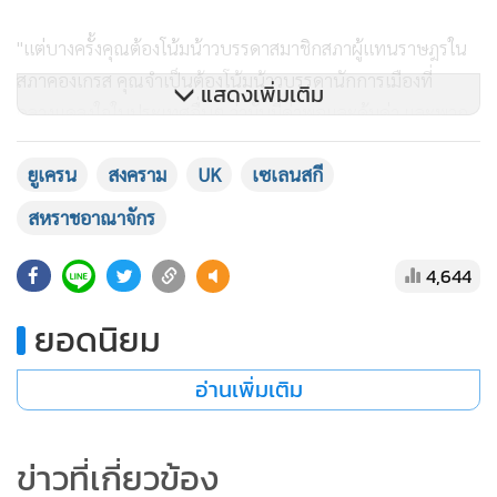
"แต่บางครั้งคุณต้องโน้มน้าวบรรดาสมาชิกสภาผู้แทนราษฎรใน
สภาคองเกรส คุณจำเป็นต้องโน้มน้าวบรรดานักการเมืองที่
แสดงเพิ่มเติม
คลางแคลงใจในประเทศอื่นๆ ว่ามันมีค่าพอและคุ้มค่า และพวก
เขาจะได้อะไรบางอย่างจากมัน" เขากล่าว
ยูเครน
สงคราม
UK
เซเลนสกี
วอลเลซ ได้เท้าความว่าครั้งที่ได้รับรายชื่ออาวุธที่ยูเครนร้องขอมา
สหราชอาณาจักร
เมื่อปีที่แล้ว เขาได้บอกกับบรรดาเจ้าหน้าที่ในเคียฟกลับไปว่า
"ผมไม่ใช่แอมะซอน"
4,644
ยอดนิยม
เมื่อถูกสอบถามเกี่ยวกับคำพูดของวอลเลซ ทางนายกรัฐมนตรีซู
แน็ก พยายามสยบรอยร้าว โดยบอกว่าเซเลนสกี "ได้แสดงออกถึง
อ่านเพิ่มเติม
ความซาบซึ้งใจในสิ่งที่เราทำ ในหลายๆโอกาส ไม่ใช่แค่ตอนกล่าว
ปราศรัยกับรัฐสภาเมื่อช่วงต้นปี เขาได้แสดงความซาบซึ้งใจอีก
ข่าวที่เกี่ยวข้อง
ครั้งกับผม นอกจากนี้ เขายังทำเช่นนั้นอีกหลายครั้งนับไม่ถ้วน