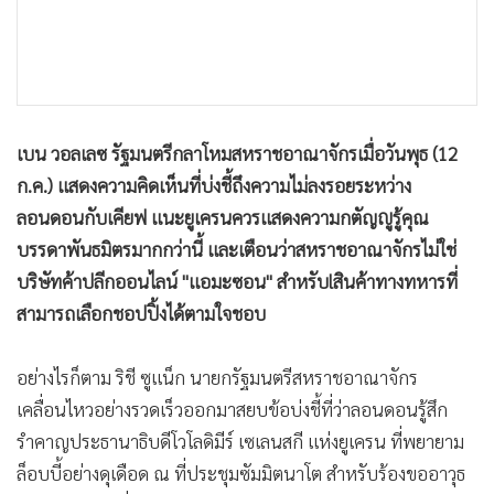
•
เกม
•
วิทยาศาสตร์
•
SMEs
•
หุ้น
เบน วอลเลซ รัฐมนตรีกลาโหมสหราชอาณาจักรเมื่อวันพุธ (12
•
อินโดจีน
ก.ค.) แสดงความคิดเห็นที่บ่งชี้ถึงความไม่ลงรอยระหว่าง
•
กองทุนรวม
ลอนดอนกับเคียฟ แนะยูเครนควรแสดงความกตัญญูรู้คุณ
•
Celeb Online
บรรดาพันธมิตรมากกว่านี้ และเตือนว่าสหราชอาณาจักรไม่ใช่
•
Factcheck
บริษัทค้าปลีกออนไลน์ "แอมะซอน" สำหรับlสินค้าทางทหารที่
•
ญี่ปุ่น
สามารถเลือกชอปปิ้งได้ตามใจชอบ
•
News1
•
Gotomanager
อย่างไรก็ตาม ริชี ซูแน็ก นายกรัฐมนตรีสหราชอาณาจักร
เคลื่อนไหวอย่างรวดเร็วออกมาสยบข้อบ่งชี้ที่ว่าลอนดอนรู้สึก
รำคาญประธานาธิบดีโวโลดิมีร์ เซเลนสกี แห่งยูเครน ที่พยายาม
ล็อบบี้อย่างดุเดือด ณ ที่ประชุมซัมมิตนาโต สำหรับร้องขออาวุธ