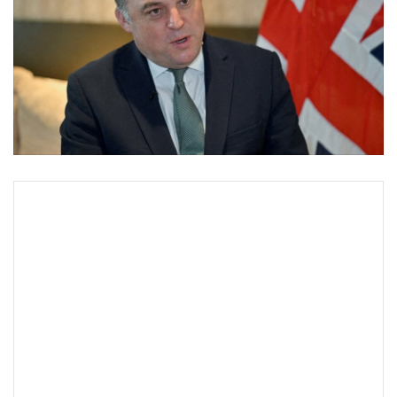
•
Good health & Well-being
•
Green Innovation & SD
•
Management & HR
•
MGR Live
•
Infographic
•
การเมือง
•
ท่องเที่ยว
•
กีฬา
•
ต่างประเทศ
•
Special Scoop
•
เศรษฐกิจ-ธุรกิจ
•
จีน
•
ชุมชน-คุณภาพชีวิต
•
อาชญากรรม
•
Motoring