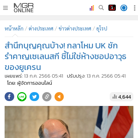
•
หน้าหลัก
หน้าหลัก
ต่างประเทศ
ข่าวต่างประเทศ
ยุโรป
•
ทันเหตุการณ์
•
สำนึกบุญคุณบ้าง! กลาโหม UK ชัก
ภาคใต้
•
ภูมิภาค
รำคาญเซเลนสกี ชี้ไม่ใช่ห้างชอปอาวุธ
•
Online Section
ของยูเครน
•
บันเทิง
เผยแพร่:
13 ก.ค. 2566 05:41
ปรับปรุง:
13 ก.ค. 2566 05:41
•
ผู้จัดการรายวัน
โดย: ผู้จัดการออนไลน์
•
คอลัมนิสต์
4,644
•
ละคร
•
CbizReview
•
Cyber BIZ
•
ผู้จัดกวน