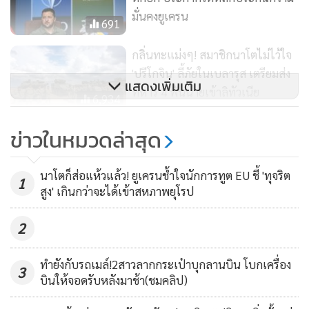
มั่นคงยูเครน
691
ก่อนหน้านี้ในวันเดียวกัน ซึ่งเป็นวันที่ 2 ของการประชุมซัมมิตนา
โต บรรดาผู้นำกลุ่มจี 7 รับปากมอบแรงสนับสนุนทางทหารระยะ
กลิ่นทะแม่งๆ! สมาชิกนาโตไม่ไว้ใจ
ยาวช่วยยูเครนเอาชนะกองกำลังผู้รุกรานรัสเซีย ในเรื่องนี้ เซเลน
'ปรีโกจิน' ลี้ภัยในเบลารุส เตรียมส่ง
แสดงเพิ่มเติม
ทหาร 4 พันนายเข้าลิทัวเนีย
สกี ยินดีต่อคำรับประกันด้านความมั่นคงดังกล่าว แต่ไม่ปิดบัง
6,934
ความต้องการที่แท้จริงของเขาที่อยากเห็นนาโต มอบกรอบเวลา
เบรกหัวทิ่ม! ไบเดนขวางรับ 'ยูเครน'
ที่ชัดเจนสำหรับยูเครนเข้าเป็นสมาชิกพันธมิตรทหารแห่งนี้
ข่าวในหมวดล่าสุด
เข้าร่วมนาโตทันที แม้เซเลนสกีเพิ่ง
มากกว่า
ได้แรงหนุนจากตุรกี
1,953
นาโตก็ส่อแห้วแล้ว! ยูเครนช้ำใจนักการทูต EU ชี้ 'ทุจริต
1
สูง' เกินกว่าจะได้เข้าสหภาพยุโรป
(ที่มา : เอเอฟพี)
2
ทำยังกับรถเมล์!2สาวลากกระเป๋าบุกลานบิน โบกเครื่อง
3
บินให้จอดรับหลังมาช้า(ชมคลิป)