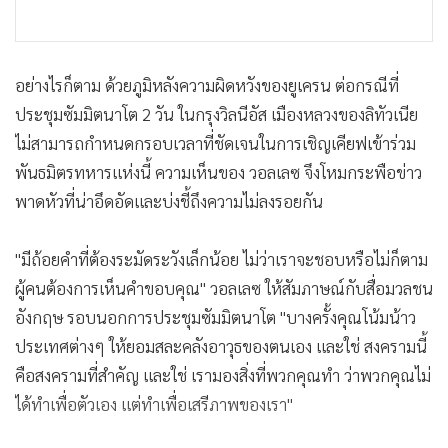
อย่างไรก็ตาม ด้วยภูมิหลังความผิดหวังของยูเครน ต่อกรณีที่
ประชุมซัมมิตนาโต 2 วัน ในกรุงวิลนีอัส เมืองหลวงของลิทัวเนีย
ไม่สามารถกำหนดกรอบเวลาที่ชัดเจนในการเชิญเคียฟเข้าร่วม
พันธมิตรทหารแห่งนี้ ความเห็นของ วอลเลซ จึงโหมกระพือข่าว
พาดหัวที่น่าอึดอัดและบ่งชี้ถึงความไม่ลงรอยกัน
"มีถ้อยคำที่ต้องระมัดระวังเล็กน้อย ไม่ว่าเราจะชอบหรือไม่ก็ตาม
ผู้คนต้องการเห็นคำขอบคุณ" วอลเลซ ให้สัมภาษณ์กับสื่อมวลชน
อังกฤษ รอบนอกการประชุมซัมมิตนาโต "บางครั้งคุณโน้มน้าว
ประเทศต่างๆ ให้ยอมสละคลังอาวุธของตนเอง และใช่ สงครามนี้
คือสงครามที่สำคัญ และใช่ เรามองสิ่งที่พวกคุณทำ ว่าพวกคุณไม่
ได้ทำเพื่อตัวเอง แต่ทำเพื่อเสรีภาพของเรา"