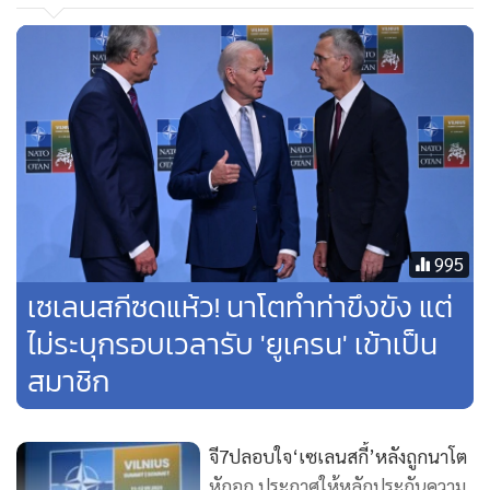
ในทุกครั้งที่ผมพบเจอกับเขา" ซูแน็กกล่าวกับผู้สื่อข่าวในกรุงวินี
อัส
"ผมรู้ว่าเขาและประชาชนของเขารู้สึกขอบคุณอย่างสุดซึ้งต้อง
แรงสนับสนุนที่เราแสดงออก รู้สึกยินดีต่อสิ่งที่เรามอบให้
ครอบครัวชาวยูเครนมากมาย เช่นเดียวกับความเป็นผู้นำที่เรา
แสดงออกตลอดความขัดแย้งนี้" นายกรัฐมนตรีสหราชอาณาจักร
กล่าว
995
เซเลนสกี ถูกถามเกี่ยวกับความเห็นของ วอลเลซ เช่นกัน ระหว่าง
เซเลนสกีซดแห้ว! นาโตทำท่าขึงขัง แต่
การแถลงข่าวในที่ประชุมซัมมิต และเขาตอบกลับด้วยอารมณ์
ไม่ระบุกรอบเวลารับ 'ยูเครน' เข้าเป็น
ฉุนเฉียว "ผมเชื่อว่าเรารู้คุณสหราชอาณาจักรมาตลอด เรา
สมาชิก
ขอบคุณนายกรัฐมนตรีและกระทรวงกลาโหมเสมอมา" เขาบอก
กับผู้สื่อข่าว พร้อมกับขอบคุณประชาชนชาวสหราชอาณาจักร
สำหรับแรงสนับสนุนและขอบคุณรัฐบาลสำหรับความร่วมมือใกล้
จี7ปลอบใจ‘เซเลนสกี้’หลังถูกนาโต
ชิด
หักอก ประกาศให้หลักประกันความ