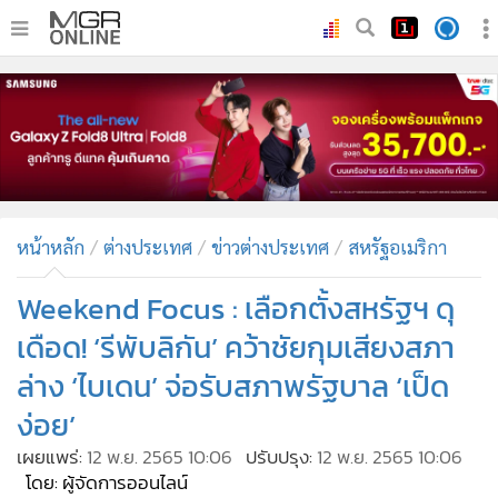
•
หน้าหลัก
•
ทันเหตุการณ์
•
ภาคใต้
•
ภูมิภาค
•
Online Section
หน้าหลัก
ต่างประเทศ
ข่าวต่างประเทศ
สหรัฐอเมริกา
•
บันเทิง
•
ผู้จัดการรายวัน
Weekend Focus : เลือกตั้งสหรัฐฯ ดุ
•
คอลัมนิสต์
เดือด! ‘รีพับลิกัน’ คว้าชัยกุมเสียงสภา
•
ละคร
ล่าง ‘ไบเดน’ จ่อรับสภาพรัฐบาล ‘เป็ด
•
CbizReview
ง่อย’
•
Cyber BIZ
เผยแพร่:
12 พ.ย. 2565 10:06
ปรับปรุง:
12 พ.ย. 2565 10:06
•
ผู้จัดกวน
โดย: ผู้จัดการออนไลน์