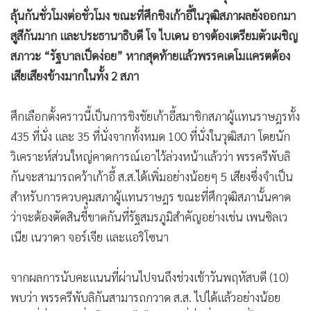
•
เกม
ลุ้นกันชั่วโมงต่อชั่วโมง ขณะที่ศึกชิงเก้าอี้ในวุฒิสภาผลยังออกมา
•
วิทยาศาสตร์
สูสีกันมาก และประธานาธิบดี โจ ไบเดน อาจต้องเตรียมตัวเผชิญ
•
SMEs
สภาวะ “รัฐบาลเป็ดง่อย” หากสุดท้ายแล้วพรรคเดโมแครตต้อง
เสียเสียงข้างมากในทั้ง 2 สภา
•
หุ้น
•
อินโดจีน
ศึกเลือกตั้งคราวนี้เป็นการชิงชัยเก้าอี้สมาชิกสภาผู้แทนราษฎรทั้ง
•
กองทุนรวม
435 ที่นั่ง และ 35 ที่นั่งจากทั้งหมด 100 ที่นั่งในวุฒิสภา โดยนัก
•
Celeb Online
วิเคราะห์ส่วนใหญ่คาดการณ์เอาไว้ล่วงหน้าแล้วว่า พรรครีพับลิ
•
Factcheck
กันจะสามารถคว้าเก้าอี้ ส.ส.ได้เพิ่มอย่างน้อยๆ 5 เสียงซึ่งจำเป็น
•
ญี่ปุ่น
สำหรับการควบคุมสภาผู้แทนราษฎร ขณะที่ศึกวุฒิสภานั้นคาด
•
News1
ว่าจะต้องตัดสินชี้ขาดกันที่รัฐสมรภูมิสำคัญอย่างเช่น เพนซิลเว
•
Gotomanager
เนีย เนวาดา จอร์เจีย และแอริโซนา
จากผลการนับคะแนนที่ผ่านไปจนถึงช่วงเช้าวันพฤหัสบดี (10)
พบว่า พรรครีพับลิกันสามารถกวาด ส.ส. ไปได้แล้วอย่างน้อย