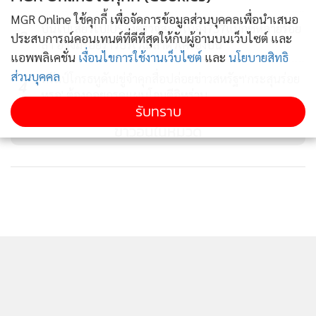
กังวลลำดับต้นๆ ของพวกเขา
MGR Online ใช้คุกกี้ เพื่อจัดการข้อมูลส่วนบุคคลเพื่อนำเสนอ
บินไปเสียวไป!USสั่งตรวจสอบโบอิ้ง737แม็กซ์หลายร้อย
3
ประสบการณ์คอนเทนต์ที่ดีที่สุดให้กับผู้อ่านบนเว็บไซต์ และ
ลำ อาจมีรอยร้าวบริเวณลำตัวเครื่องบิน
เป็นที่น่าสังเกตว่า ผู้สมัครรีพับลิกันบางคนที่เป็นพันธมิตรของ
แอพพลิเคชั่น
เงื่อนไขการใช้งานเว็บไซต์
และ
นโยบายสิทธิ
“โดนัลด์ ทรัมป์” ก็ทำผลงานได้ไม่ดีนักในศึกเลือกตั้งคราวนี้ บ่ง
ส่วนบุคคล
ทรัมป์โกรธหูดับ!ขู่จำคุกสื่อปล่อยข่าวสหรัฐฯ'กระสุนร่อย
4
บอกว่าคนอเมริกันยังรู้สึกเหนื่อยหน่ายกับการบริหารประเทศ
หรอ' ต้องถอยกรูดแผนโจมตีอิหร่าน
และการเลือกตั้งที่เต็มไปด้วยความสับสนอลหม่านในยุคของ
รับทราบ
ทรัมป์ และยังก่อให้เกิดคำถามว่าโอกาสของ ทรัมป์ ที่จะกลับมา
ข่าวอื่นในหมวด
คว้าเก้าอี้ประธานาธิบดีในปี 2024 นั้นมีมากน้อยเพียงใด
นอกจากจะเห็นผู้สมัครตัวเต็งหลายคนที่เขาสนับสนุนประสบ
ความพ่ายแพ้แล้ว ทรัมป์ ยังได้เห็น “รอน ดีแซนทิส” คู่แข่งที่คาด
ว่าจะแย่งเป็นตัวแทนพรรครีพับลิกันสู้ศึกเลือกตั้งประธานาธิบดี
ในปี 2024 คว้าชัยชนะได้นั่งเก้าอี้ผู้ว่าการรัฐฟลอริดาต่ออีกสมัย
ด้วย