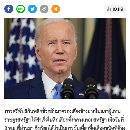
•
Good health & Well-being
10,119
•
Green Innovation & SD
•
Management & HR
•
MGR Live
•
Infographic
•
การเมือง
•
ท่องเที่ยว
•
กีฬา
•
ต่างประเทศ
•
Special Scoop
•
เศรษฐกิจ-ธุรกิจ
•
จีน
•
ชุมชน-คุณภาพชีวิต
พรรครีพับลิกันพลิกขั้วกลับมาครองเสียงข้างมากในสภาผู้แทน
•
อาชญากรรม
ราษฎรสหรัฐฯ ได้สำเร็จในศึกเลือกตั้งกลางเทอมสหรัฐฯ เมื่อวันที่
•
Motoring
8 พ.ย.ที่ผ่านมา ซึ่งเรียกได้ว่าเป็นการขับเคี่ยวที่ดุเดือดชนิดที่ต้อง