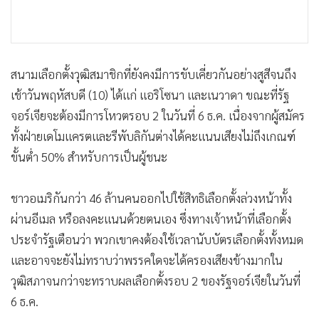
สนามเลือกตั้งวุฒิสมาชิกที่ยังคงมีการขับเคี่ยวกันอย่างสูสีจนถึง
เช้าวันพฤหัสบดี (10) ได้แก่ แอริโซนา และเนวาดา ขณะที่รัฐ
จอร์เจียจะต้องมีการโหวตรอบ 2 ในวันที่ 6 ธ.ค. เนื่องจากผู้สมัคร
ทั้งฝ่ายเดโมแครตและรีพับลิกันต่างได้คะแนนเสียงไม่ถึงเกณฑ์
ขั้นต่ำ 50% สำหรับการเป็นผู้ชนะ
ชาวอเมริกันกว่า 46 ล้านคนออกไปใช้สิทธิเลือกตั้งล่วงหน้าทั้ง
ผ่านอีเมล หรือลงคะแนนด้วยตนเอง ซึ่งทางเจ้าหน้าที่เลือกตั้ง
ประจำรัฐเตือนว่า พวกเขาคงต้องใช้เวลานับบัตรเลือกตั้งทั้งหมด
และอาจจะยังไม่ทราบว่าพรรคใดจะได้ครองเสียงข้างมากใน
วุฒิสภาจนกว่าจะทราบผลเลือกตั้งรอบ 2 ของรัฐจอร์เจียในวันที่
6 ธ.ค.