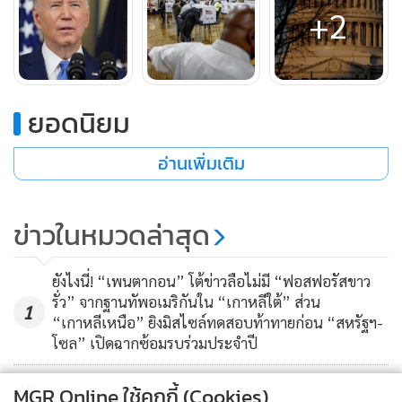
+2
กระหน่ำรุนแรงอย่างที่คาด
ไบเดน ออกมาเตือนชาวอเมริกันว่า ศึกเลือกตั้งครั้งนี้ถือเป็น
“บททดสอบสำหรับประชาธิปไตยอเมริกัน” ในยามที่ฐานเสียงรี
ยอดนิยม
พับลิกันจำนวนมากยังคงเชื่อคำกล่าวอ้างของ โดนัลด์ ทรัมป์ ที่ว่า
ตนเองโดนโกงเลือกตั้งเมื่อปี 2020
อ่านเพิ่มเติม
อย่างไรก็ดี ผลเลือกตั้งครั้งนี้ก็ยังถือได้ว่าเป็นบทลงโทษสำหรับ
ข่าวในหมวดล่าสุด
รัฐบาล ไบเดน ที่ไม่อาจควบคุมภาวะเงินเฟ้อขั้นรุนแรงได้ แต่
ขณะเดียวกัน ก็สะท้อนมุมมองคนอเมริกันส่วนใหญ่ซึ่งไม่พอใจ
จุดยืนขัดขวางสิทธิการทำแท้งของพรรครีพับลิกัน
ยังไงนี่! “เพนตากอน” โต้ข่าวลือไม่มี “ฟอสฟอรัสขาว
รั่ว” จากฐานทัพอเมริกันใน “เกาหลีใต้” ส่วน
1
“เกาหลีเหนือ” ยิงมิสไซล์ทดสอบท้าทายก่อน “สหรัฐฯ-
เอ็กซิตโพลของสำนักวิจัยเอดิสันพบว่า ผู้มีสิทธิออกเสียงเลือกตั้ง
โซล” เปิดฉากซ้อมรบร่วมประจำปี
กลางเทอมให้ความสำคัญกับประเด็นเงินเฟ้อและทำแท้งในระ
ดับต้นๆ โดยมีถึง 1 ใน 3 ระบุว่า หนึ่งใน 2 ประเด็นนี้อยู่ในความ
2
MGR Online ใช้คุกกี้ (Cookies)