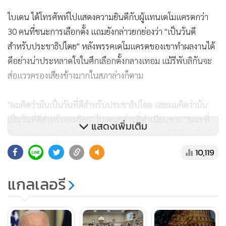
ไบเดน ได้โทรศัพท์ไปแสดงความยินดีกับผู้แทนเดโมแครตกว่า
30 คนที่ชนะการเลือกตั้ง แถมยังกล่าวยกย่องว่า "เป็นวันดี
สำหรับประชาธิปไตย" หลังพรรคเดโมแครตของเขาทำผลงานได้
ดีอย่างน่าประหลาดใจในศึกเลือกตั้งกลางเทอม แม้รีพับลิกันจะ
ส่อแววครองเสียงข้างมากในสภาล่างก็ตาม
"ผมคิดว่ามันเป็นวันที่ดีสำหรับประชาธิปไตย และผมคิดว่ามัน
เป็นวันที่ดีสำหรับอเมริกา" ไบเดนกล่าวที่ทำเนียบขาว "ขณะที่
แสดงเพิ่มเติม
สื่อมวลชนและผู้สันทัดกรณีทั้งหลายคาดเดาว่าจะได้เห็นคลื่นสี
แดงกวาดชัยชนะ แต่มันก็ไม่เกิดขึ้น"
10,119
ผู้ช่วยและพันธมิตรของไบเดน หลายคนเชื่อว่า ความพยายาม
แกลเลอรี
ประธานาธิบดีในการชูเรื่องสิทธิทำแท้ง การต่อต้านแนวคิด
การเมืองแบบขวาจัดสุดโต่ง และการส่งเสริมบริการด้านสุขภาพ
เป็นปัจจัยสำคัญที่ช่วยสกัดคลื่นสีแดงของรีพับลิกันไม่ให้ซัด