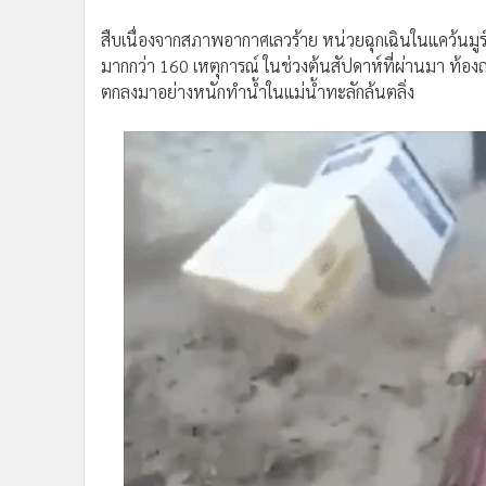
•
Management & HR
•
MGR Live
สืบเนื่องจากสภาพอากาศเลวร้าย หน่วยฉุกเฉินในแคว้นมูร์เ
•
Infographic
มากกว่า 160 เหตุการณ์ ในช่วงต้นสัปดาห์ที่ผ่านมา ท้
ตกลงมาอย่างหนักทำน้ำในแม่น้ำทะลักล้นตลิ่ง
•
การเมือง
•
ท่องเที่ยว
•
กีฬา
•
ต่างประเทศ
•
Special Scoop
•
เศรษฐกิจ-ธุรกิจ
•
จีน
•
ชุมชน-คุณภาพชีวิต
•
อาชญากรรม
•
Motoring
•
เกม
•
วิทยาศาสตร์
•
SMEs
•
หุ้น