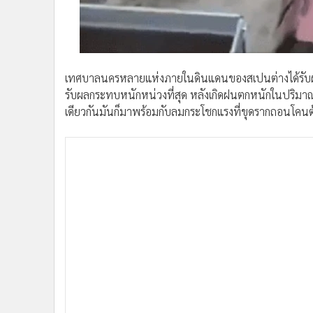
•
อินโดจีน
•
กองทุนรวม
•
Celeb Online
•
Factcheck
เทศบาลนครหลายแห่งภายในดินแดนของสเปนต่างได้รับผล
•
ญี่ปุ่น
รับผลกระทบหนักหน่วงที่สุด หลังเกิดฝนตกหนักในปริมาณ
•
News1
เดียวกันมันก็มาพร้อมกับลมกระโชกแรงที่ขุดรากถอนโคน
•
Gotomanager