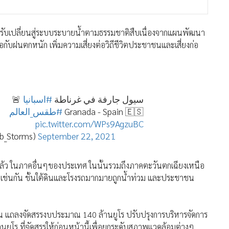
ปรับเปลี่ยนสู่ระบบระบายน้ำตามธรรมชาติสืบเนื่องจากแผนพัฒนา
อกับฝนตกหนัก เพิ่มความเสี่ยงต่อวิถีชีวิตประชาชนและเสี่ยงก่อ
🚨
#اسبانيا
سيول جارفة في غرناطة
#طقس_العالم
Granada - Spain 🇪🇸
pic.twitter.com/WPs9AgzuBC
طق ⚡️ (@Arab_Storms)
September 22, 2021
ล้ว ในภาคอื่นๆของประเทศ ในนั้นรวมถึงภาคตะวันตกเฉียงเหนือ
ย.) เช่นกัน ชั้นใต้ดินและโรงรถมากมายถูกน้ำท่วม และประชาชน
เปน แถลงจัดสรรงบประมาณ 140 ล้านยูโร ปรับปรุงการบริหารจัดการ
านยูโร ที่จัดสรรให้ก่อนหน้านี้เพื่อยกระดับสภาพแวดล้อมต่างๆ