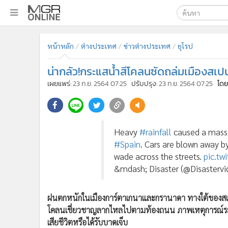
เลือกเครื่องมือท
•
หน้าหลัก
หน้าหลัก
ต่างประเทศ
ข่าวต่างประเทศ
ยุโรป
ค้นหา
•
ทันเหตุการณ์
Google
•
ภาคใต้
น่ากลัว!กระแสน้ำสีโคลนซัดถล่มเมืองส
•
ภูมิภาค
MGR Onl
เผยแพร่:
23 ก.ย. 2564 07:25
ปรับปรุง:
23 ก.ย. 2564 07:25
โดย
•
Online Section
ค้นหาขั
•
บันเทิง
•
ผู้จัดการรายวัน
Heavy
#rainfall
caused a mass
•
คอลัมนิสต์
#Spain
. Cars are blown away b
•
ละคร
wade across the streets.
pic.t
•
CbizReview
&mdash; Disaster (@Disastervi
•
Cyber BIZ
•
ผู้จัดกวน
ฝนตกหนักในเมืองการ์ตาเกนาและกรานาดา ทางใต้ของสเป
•
Good health & Well-being
โคลนเชี่ยวชาญลากไหลไปตามท้องถนน ภาพเหตุการณ์ระทึกที
•
Green Innovation & SD
เสียชีวิตหรือได้รับบาดเจ็บ