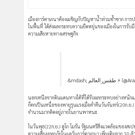
เมืองการ์ตาเกนาต้องเผชิญกับปัญหาน้ำท่วมซ้ำซาก การ
ในพื้นที่ ได้ส่งผลกระทบความยืดหยุ่นของเมืองในการรับมื
ความเสียหายทางเศรษฐกิจ
&mdash; س_العالم
นอกเหนือจากดินแดนทางใต้ที่ได้รับผลกระทบอย่างหนักแ
ก็ตกเป็นเหนื่อของพายุรุนแรงเมื่อค่ำคืนวันจันทร์(20ก.
จำนวนมากติดอยู่ภายในยานพาหนะ
ในวันพุธ(22ก.ย.) ฮูโก โมรัน รัฐมนตรีสิ่งแวดล้อมของส
ความเสี่ยงอุทกภัยในแคว้นการ์ตาเกนา เพิ่มเติมจาก 30 ล้