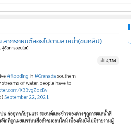
ี่ใช้
เปน ลากรถยนต์ลอยไปตามสายน้ำ(ชมคลิป)
ine
: ผู้จัดการออนไลน์
้นสูง
4,784
ive
#flooding
in
#Granada
southern
y streams of water, people have to
witter.com/X33vgZozBv
d)
September 22, 2021
น ก่ออุทกภัยรุนแรง รถยนต์และข้าวของต่างๆถูกกระแสน้ำสี
่ถูกเผยแพร่บนสื่อสังคมออนไลน์ เบื้องต้นยังไม่มีรายงานผู้