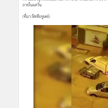
ภายในแคว้น
(ที่มา:รัสเซียทูเดย์)