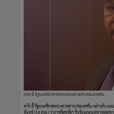
•
Management & HR
•
MGR Live
•
Infographic
•
การเมือง
•
ท่องเที่ยว
•
กีฬา
•
ต่างประเทศ
•
Special Scoop
•
เศรษฐกิจ-ธุรกิจ
•
จีน
•
ชุมชน-คุณภาพชีวิต
•
อาชญากรรม
•
Motoring
•
เกม
หวัง อี้ รัฐมนตรีว่าการกระทรวงการต่างประเทศจีน
•
วิทยาศาสตร์
•
SMEs
หวัง อี้ รัฐมนตรีกระทรวงการต่างประเทศจีน กล่าวกับ แอ
•
หุ้น
จันทร์ (16 ส.ค.) ว่าการที่สหรัฐฯ รีบร้อนถอนทหารออกจา