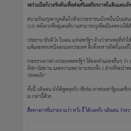
•
อินโดจีน
จะร่วมมือกับวอชิงตันเพื่อส่งเสริมเสถียรภาพในดินแดนอั
•
กองทุนรวม
สนามบินกรุงคาบูลเต็มไปด้วยประชาชนนับหมื่นนับแสนค
•
Celeb Online
(16) หลังจากที่กลุ่มตอลิบานสามารถบุกยึดเมืองหลวงได้ส
•
Factcheck
•
ญี่ปุ่น
ประธานาธิบดี โจ ไบเดน แห่งสหรัฐฯ อ้างว่าสาเหตุที่ทำ
•
News1
แพ้และหลบหนีออกนอกประเทศ อีกทั้งทหารอัฟกันเองก็ไม
•
Gotomanager
กระทรวงการต่างประเทศสหรัฐฯ ได้ออกคำแถลงสั้นๆ ว่า บล
อัฟกานิสถาน และความพยายามของทั้ง 2 ฝ่ายที่จะนำพ
ปลอดภัย”
ทั้งนี้ บลิงเคน ยังได้พูดคุยกับ เซียร์เก ลาฟรอฟ รัฐมนต
ณ เวลานี้ด้วย
สื่อทางการจีนรายงานว่า หวัง อี้ ได้บอกกับ บลิงเคน ว่าควา