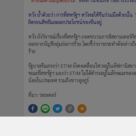
“หายนะด้านมนุษยธรรม”
หลังการถอนทหารอย่างรีบร้อน
หวัง ย้ำด้วยว่า การที่สหรัฐฯ หวังจะให้จีนร่วมมือด้วยนั้น
“
ลิดรอนสิทธิและผลประโยชน์ของจีนอยู่
หวัง ยังวิจารณ์เรื่องที่สหรัฐฯ ถอดขบวนการอิสลามเตอ
ออกจากบัญชีกลุ่มก่อการร้าย โดยชี้ว่าการกระทำดังกล่
ร้าย
รัฐบาลจีนเกรงว่า ETIM ยังคงเคลื่อนไหวอยู่ในอัฟกานิส
ขณะที่สหรัฐฯ มองว่า ETIM ไม่ได้ดำรงอยู่ในลักษณะขององค์
น้อยในประเทศ รวมถึงชาวอุยกูร์
ที่มา: รอยเตอร์