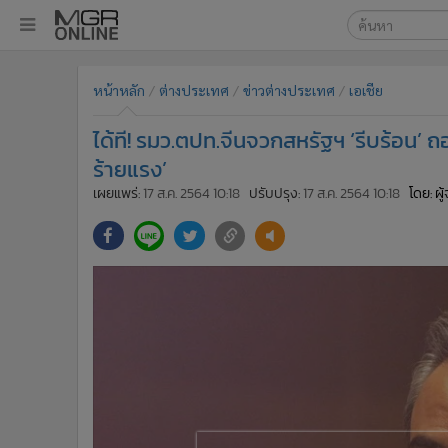
เลือกเครื่องมือท
•
หน้าหลัก
หน้าหลัก
ต่างประเทศ
ข่าวต่างประเทศ
เอเชีย
ค้นหา
•
ทันเหตุการณ์
Google
•
ภาคใต้
ได้ที! รมว.ตปท.จีนจวกสหรัฐฯ ‘รีบร้อน’
•
ภูมิภาค
MGR Onl
ร้ายแรง’
•
Online Section
เผยแพร่:
17 ส.ค. 2564 10:18
ปรับปรุง:
17 ส.ค. 2564 10:18
โดย: ผ
ค้นหาขั
•
บันเทิง
•
ผู้จัดการรายวัน
•
คอลัมนิสต์
•
ละคร
•
CbizReview
•
Cyber BIZ
•
ผู้จัดกวน
•
Good health & Well-being
•
Green Innovation & SD