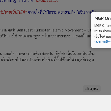
ของสหรัฐฯ ก่อให้เกิด
“ผลเสียร้ายแรง”
ไม่อาจเป็นไปได้”
ตราบใดที่ยังมีความพยายามกีดกันจีน รวมถึง
MGR Onli
MGR Online 
ร์กิสถานตะวันออก (East Turkestan Islamic Movement – ETIM)
เสนอ ประสบก
าวถือเป็นการใช้ “สองมาตรฐาน” ในความพยายามการต่อต้านก่อการ
เว็บไซต์ แ
นโยบายสิทธ
ถาน และมีความพยายามที่จะสถาปนารัฐอิสระขึ้นในเขตซินเจียง
กรอีกต่อไป และเป็นเพียงข้ออ้างที่จีนใช้กดขี่ชาวมุสลิมกลุ่ม
4,957