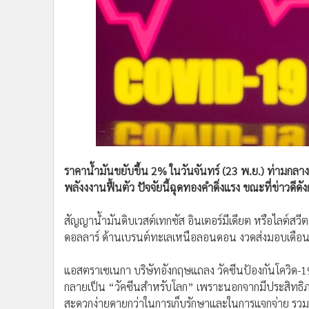
•
Management & HR
•
MGR Live
•
Infographic
•
การเมือง
•
ท่องเที่ยว
•
กีฬา
•
ต่างประเทศ
•
Special Scoop
•
เศรษฐกิจ-ธุรกิจ
ราคาน้ำมันขยับขึ้น 2% ในวันจันทร์ (23 พ.ย.) ท่ามกล
•
จีน
พลังงงานฟื้นตัว ปัจจัยนี้ฉุดทองคำดิ่งแรง ขณะที่ข่าวดี
•
ชุมชน-คุณภาพชีวิต
•
อาชญากรรม
สัญญาน้ำมันดิบเวสต์เทกซัส อินเตอร์มีเดียต หรือไลต์สวีต
•
Motoring
ดอลลาร์ ด้านเบรนต์ทะเลเหนือลอนดอน งวดส่งมอบเดือนมกร
•
เกม
•
วิทยาศาสตร์
แอสตราเซเนกา บริษัทอังกฤษแถลง วัคซีนป้องกันโควิด-1
•
SMEs
กลายเป็น “วัคซีนสำหรับโลก” เพราะนอกจากมีประสิทธิภ
•
หุ้น
สะดวกง่ายดายกว่าในการเก็บรักษาและในการแจกจ่าย รวมทั