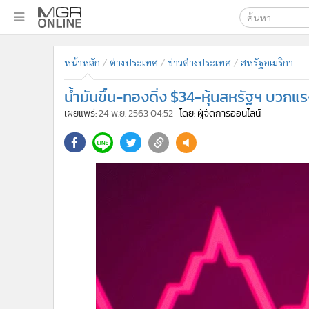
เลือกเครื่องมือท
•
หน้าหลัก
หน้าหลัก
ต่างประเทศ
ข่าวต่างประเทศ
สหรัฐอเมริกา
ค้นหา
•
ทันเหตุการณ์
Google
•
ภาคใต้
น้ำมันขึ้น-ทองดิ่ง $34-หุ้นสหรัฐฯ บวกแ
•
ภูมิภาค
MGR Onl
เผยแพร่:
24 พ.ย. 2563 04:52
โดย: ผู้จัดการออนไลน์
•
Online Section
ค้นหาขั
•
บันเทิง
•
ผู้จัดการรายวัน
•
คอลัมนิสต์
•
ละคร
•
CbizReview
•
Cyber BIZ
•
ผู้จัดกวน
•
Good health & Well-being
•
Green Innovation & SD