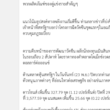
พวกผลิตภัณฑ์ของคู่แข่งรายสำคัญๆ
•
อินโดจีน
•
กองทุนรวม
•
Celeb Online
แนวโน้มอุปสงค์ทางพลังงานเริ่มดีขึ้น ท่ามกลางข่าวที่
•
Factcheck
เจ้าหน้าที่สหรัฐฯบอกว่าโครงการฉีดวัคซีนชุดแรกๆในอเมริกา
•
ญี่ปุ่น
ควบคุมกฎระเบียบ
•
News1
•
Gotomanager
ความคืบหน้าของการพัฒนาวัคซีน ผลักนักลงทุนเมินสินทรั
ในรอบเกือบ 2 สัปดาห์ โดยราคาทองคำตลาดโคเม็กซ์งวดส
ดอลลาร์ต่อออนซ์
ด้านตลาดหุ้นสหรัฐฯ ในวันจันทร์ (23 พ.ย.) ปิดบวกท่ามก
ตัวหนุนภาคต่างๆ ที่อ่อนไหวต่อเศรษฐกิจ อย่างเช่นภา
ดาวโจนส์ เพิ่มขึ้น 327.79 จุด (1.12 เปอร์เซ็นต์) ปิดที่ 2
ที่ 3,577.59 จุด แนสแดค เพิ่มขึ้น 25.66 จุด (0.22 เปอร์เ
หุ้นกลุ่มพลังงานขยับขึ้นมากกว่า 6% ส่วนภาคอุตสาหกรร