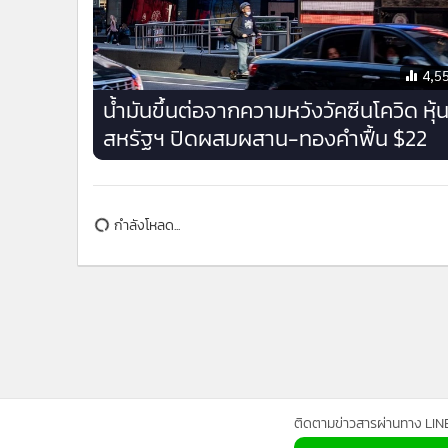
4,5
น้ำมันขึ้นต่อจากความหวังวัคซีนโควิด หุ้
สหรัฐฯ ปิดผสมผสาน-ทองคำฟื้น $22
กำลังโหลด...
ติดตามข่าวสารผ่านทาง LIN