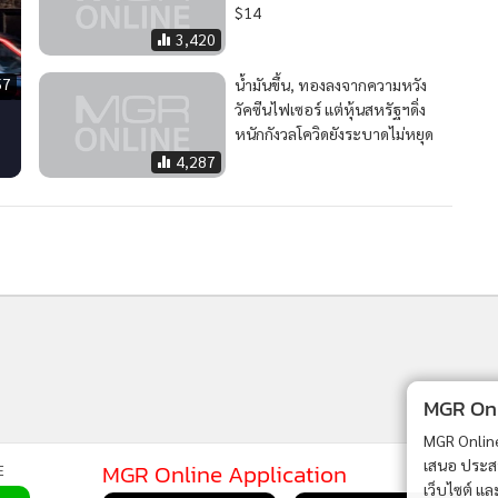
$14
3,420
57
น้ำมันขึ้น, ทองลงจากความหวัง
วัคซีนไฟเซอร์ แต่หุ้นสหรัฐฯดิ่ง
น
หนักกังวลโควิดยังระบาดไม่หยุด
4,287
MGR Onli
MGR Online 
เสนอ ประสบก
MGR Online Application
E
เว็บไซต์ แ