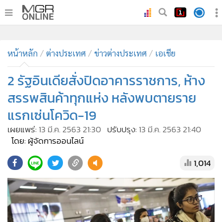
•
หน้าหลัก
•
ทันเหตุการณ์
•
ภาคใต้
•
ภูมิภาค
•
Online Section
หน้าหลัก
ต่างประเทศ
ข่าวต่างประเทศ
เอเชีย
•
บันเทิง
•
ผู้จัดการรายวัน
2 รัฐอินเดียสั่งปิดอาคารราชการ, ห้าง
•
คอลัมนิสต์
สรรพสินค้าทุกแห่ง หลังพบตายราย
•
ละคร
แรกเซ่นโควิด-19
•
CbizReview
เผยแพร่:
13 มี.ค. 2563 21:30
ปรับปรุง:
13 มี.ค. 2563 21:40
•
Cyber BIZ
โดย: ผู้จัดการออนไลน์
•
ผู้จัดกวน
1,014