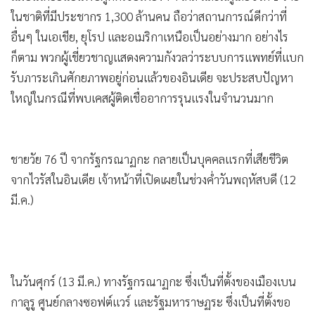
•
เกม
ที่ต่างออกไป หลังประเทศแห่งนี้พบผู้เสียชีวิตจากไวรัสโคโรนา
•
วิทยาศาสตร์
สายพันธุ์ใหม่ (โควิด-19) รายแรกของประเทศ
•
SMEs
แม้อินเดียยืนยันพบผู้ติดเชื้อเพียง 74 เคส และมีผู้เสียชีวิต 1 ราย
•
หุ้น
ในชาติที่มีประชากร 1,300 ล้านคน ถือว่าสถานการณ์ดีกว่าที่
•
อินโดจีน
อื่นๆ ในเอเชีย, ยุโรป และอเมริกาเหนือเป็นอย่างมาก อย่างไร
•
กองทุนรวม
ก็ตาม พวกผู้เชี่ยวชาญแสดงความกังวลว่าระบบการแพทย์ที่แบก
•
Celeb Online
รับภาระเกินศักยภาพอยู่ก่อนแล้วของอินเดีย จะประสบปัญหา
•
Factcheck
ใหญ่ในกรณีที่พบเคสผู้ติดเชื่ออาการรุนแรงในจำนวนมาก
•
ญี่ปุ่น
•
News1
•
Gotomanager
ชายวัย 76 ปี จากรัฐกรณาฏกะ กลายเป็นบุคคลแรกที่เสียชีวิต
จากไวรัสในอินเดีย เจ้าหน้าที่เปิดเผยในช่วงค่ำวันพฤหัสบดี (12
มี.ค.)