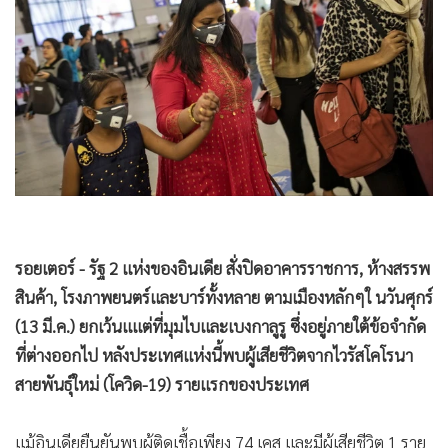
•
Good health & Well-being
•
Green Innovation & SD
•
Management & HR
•
MGR Live
•
Infographic
•
การเมือง
•
ท่องเที่ยว
•
กีฬา
•
ต่างประเทศ
•
Special Scoop
•
เศรษฐกิจ-ธุรกิจ
•
จีน
•
ชุมชน-คุณภาพชีวิต
รอยเตอร์ - รัฐ 2 แห่งของอินเดีย สั่งปิดอาคารราชการ, ห้างสรรพ
•
อาชญากรรม
สินค้า, โรงภาพยนตร์และบาร์ทั้งหลาย ตามเมืองหลักๆใ นวันศุกร์
•
Motoring
(13 มี.ค.) ยกเว้นแแต่ที่มุมไบและเบงกาลูรู ซึ่งอยู่ภายใต้ข้อจำกัด