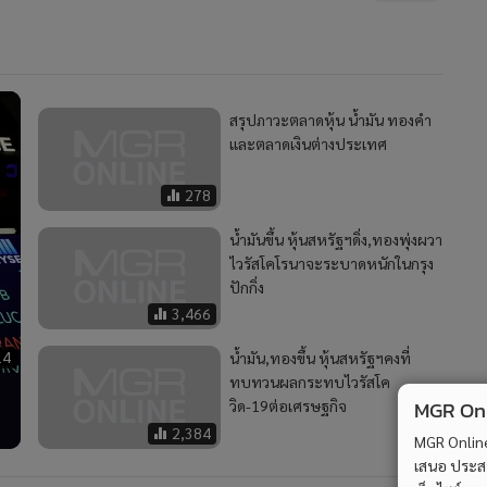
สรุปภาวะตลาดหุ้น น้ำมัน ทองคำ
และตลาดเงินต่างประเทศ
278
น้ำมันขึ้น หุ้นสหรัฐฯดิ่ง,ทองพุ่งผวา
ไวรัสโคโรนาจะระบาดหนักในกรุง
ปักกิ่ง
3,466
14
น้ำมัน,ทองขึ้น หุ้นสหรัฐฯคงที่
ทบทวนผลกระทบไวรัสโค
MGR Onli
วิด-19ต่อเศรษฐกิจ
2,384
MGR Online 
เสนอ ประสบก