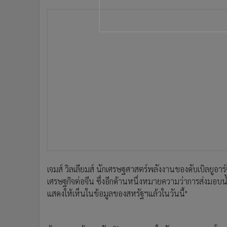
•
อินโดจีน
•
กองทุนรวม
•
Celeb Online
•
Factcheck
•
ญี่ปุ่น
•
News1
•
Gotomanager
เจมส์ วิลเลียมส์ นักเศรษฐศาสตร์พลังงานของดับเบิลยูอาร์
เศรษฐกิจต่อจีน ซึ่งอีกด้านหนึ่งหมายความว่าการส่งมอบน
แสดงให้เห็นในข้อมูลของสหรัฐฯแล้วในวันนี้"