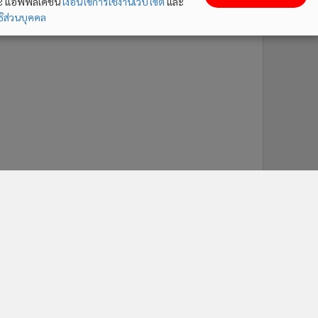
ละ แอพพลิเคชั่น
เงื่อนไขการใช้งานเว็บไซต์
และ
ิส่วนบุคคล
ติดตาม MGR Online