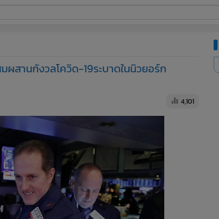
ี่ใช้
ดผสมผสานกังวลโควิด-19ระบาดในนิวยอร์ก
ine
้นสูง
4,101