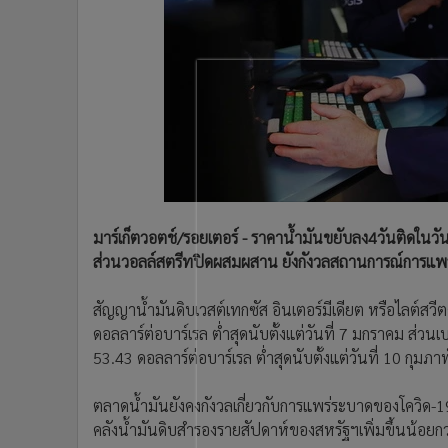
•
Management & HR
•
MGR Live
•
Infographic
•
การเมือง
•
ท่องเที่ยว
•
กีฬา
•
ต่างประเทศ
•
Special Scoop
•
เศรษฐกิจ-ธุรกิจ
มาร์เก็ตวอตช์/รอยเตอร์ - ราคาน้ำมันขยับลง4วันติดในว
•
จีน
ส่วนวอลล์สตรีทปิดผสมผสาน ยังกังวลสถานการณ์การแพ
•
ชุมชน-คุณภาพชีวิต
•
อาชญากรรม
สัญญาน้ำมันดิบเวสต์เทกซัส อินเตอร์มีเดียต หรือไลต์สว
•
Motoring
ดอลลาร์ต่อบาร์เรล ต่ำสุดนับตั้งแต่วันที่ 7 มกราคม ส
•
เกม
53.43 ดอลลาร์ต่อบาร์เรล ต่ำสุดนับตั้งแต่วันที่ 10 กุมภาพ
•
วิทยาศาสตร์
ตลาดน้ำมันยังคงกังวลเกี่ยวกับการแพร่ระบาดของโควิด
•
SMEs
คลังน้ำมันดิบสำรองรายสัปดาห์ของสหรัฐฯเพิ่มขึ้นน้อยกว
•
หุ้น