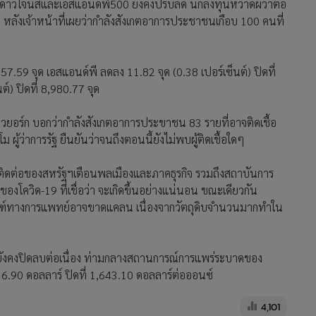
ดาวโจนส์และเอสแอนด์พี500 ยังคงปรับลด นักลงทุนหวาดผวาต่อ
ก หลังเจ้าหน้าที่เผยว่ากำลังสังเกตอาการประชาชนเกือบ 100 คนที่
57.59 จุด เอสแอนด์พี ลดลง 11.82 จุด (0.38 เปอร์เซ็นต์) ปิดที่
ต์) ปิดที่ 8,980.77 จุด
ิวยอร์ก บอกว่ากำลังสังเกตอาการประขาชน 83 รายที่อาจติดเชื้อ
ู้ว่าการรัฐ ยืนยันว่าจนถึงตอนนี้ยังไม่พบผู้ติดเชื้อใดๆ
ติดต่อของสหรัฐฯเตือนพลเมืองและภาคธุรกิจ รวมถึงสถาบันการ
องโควิด-19 ที่เชื่อว่า จะเกิดขึ้นอย่างแน่นอน ขณะเดียวกัน
ัณฑ์ทางการแพทย์อาจขาดแคลน เนื่องจากวัตถุดิบจำนวนมากทำใน
ังคงปิดลบต่อเนื่อง ท่ามกลางสถานการณ์การแพร่ระบาดของ
6.90 ดอลลาร์ ปิดที่ 1,643.10 ดอลลาร์ต่อออนซ์
4,101