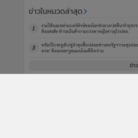
ข่าวในหมวดล่าสุด
งามไส้!แฉเหล่าแบงก์ยักษ์ของโลกช่วย'เอปสตีน'ทำธุรกร
1
ต้องสงสัย ชำระเงินค้ากามบรรดาหญิงสาวยุโรปตอ.
ทรัมป์โกรธหูดับ!ขู่จำคุกสื่อปล่อยข่าวสหรัฐฯ'กระสุนร่อ
3
หรอ' ต้องถอยกรูดแผนโจมตีอิหร่าน
ข่า
ติดตามข่าวสารผ่านทาง LIN