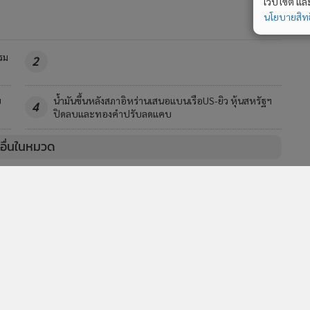
เว็บไซต์ แ
นโยบายสิทธ
รม
2
ย
น้ำมันขึ้นหลังสภาอิหร่านเสนอแบนเรือUS-ยิว หุ้นสหรัฐฯ
4
ปิดลบและทองคำปรับลดแคบ
วอื่นในหมวด
MGR Online Application
E