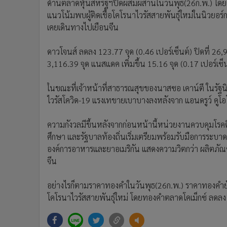
ด้านตลาดหุ้นสหรัฐฯปิดผสมผสานในวันพุธ(26ก.พ.) โดย
แนวโน้มพบผู้ติดเชื้อโคโรนาไวรัสสายพันธุ์ใหม่ในนิวยอร์
เคยเดินทางไปเยือนจีน
ดาวโจนส์ ลดลง 123.77 จุด (0.46 เปอร์เซ็นต์) ปิดที่ 26,9
3,116.39 จุด แนสแดค เพิ่มขึ้น 15.16 จุด (0.17 เปอร์เซ็น
ในขณะที่เจ้าหน้าที่สาธารณสุขของนาสซอ เคาน์ตี ในรัฐน
ไวรัสโควิด-19 แรงเทขายเบาบางลงหลังจาก แอนดรูว์ คูโอโม ผ
ความกังวลมีขึ้นหลังจากก่อนหน้านี้หน่วยงานควบคุมโรค
ศึกษา และรัฐบาลท้องถิ่นเริ่มเตรียมพร้อมรับมือการระบาดข
องค์การอาหารและยาอเมริกัน แสดงความวิตกว่า ผลิตภ
จีน
อย่างไรก็ตามราคาทองคำในวันพุธ(26ก.พ.) ราคาทองคำย
โคโรนาไวรัสสายพันธุ์ใหม่ โดยทองคำตลาดโคเม็กซ์ ลดลง 