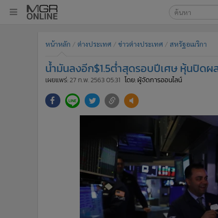
เลือกเครื่องมือท
•
หน้าหลัก
หน้าหลัก
ต่างประเทศ
ข่าวต่างประเทศ
สหรัฐอเมริกา
ค้นหา
•
ทันเหตุการณ์
Google
•
ภาคใต้
น้ำมันลงอีก$1.5ต่ำสุดรอบปีเศษ หุ้นปิ
•
ภูมิภาค
MGR Onl
เผยแพร่:
27 ก.พ. 2563 05:31
โดย: ผู้จัดการออนไลน์
•
Online Section
ค้นหาขั
•
บันเทิง
•
ผู้จัดการรายวัน
•
คอลัมนิสต์
•
ละคร
•
CbizReview
•
Cyber BIZ
•
ผู้จัดกวน
•
Good health & Well-being
•
Green Innovation & SD