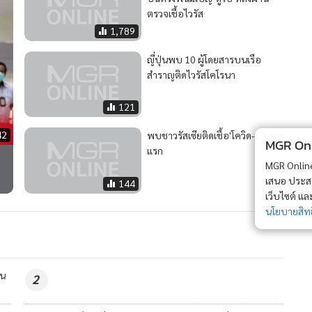
ตรวจเชื้อไวรัส
1,789
ญี่ปุ่นพบ 10 ผู้โดยสารบนเรือ
สำราญติดไวรัสโคโรนา
121
42
พบชาวรัสเซียติดเชื้อ'โควิด-19'ราย
MGR Onli
แรก
MGR Online 
เสนอ ประสบก
144
เว็บไซต์ แ
นโยบายสิทธ
่น
2