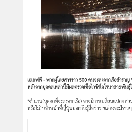
•
Management & HR
•
MGR Live
•
Infographic
•
การเมือง
•
ท่องเที่ยว
•
กีฬา
•
ต่างประเทศ
•
Special Scoop
•
เศรษฐกิจ-ธุรกิจ
•
จีน
เอเอฟพี - พวกผู้โดยสารราว 500 คนจะลงจากเรือสำราญ "ได
•
ชุมชน-คุณภาพชีวิต
หลังจากบุคคลเหล่านี้มีผลตรวจเชื้อไวรัสโคโรนาสายพันธุ
•
อาชญากรรม
•
Motoring
"จำนวน(บุคคลที่จะลงจากเรือ) อาจมีการเปลี่ยนแปลง ส่วนใ
•
เกม
หรือไม่)" เจ้าหน้าที่ญี่ปุ่นบอกกับผู้สื่อข่าว "แต่คงจะมีรา
•
วิทยาศาสตร์
•
SMEs
•
หุ้น