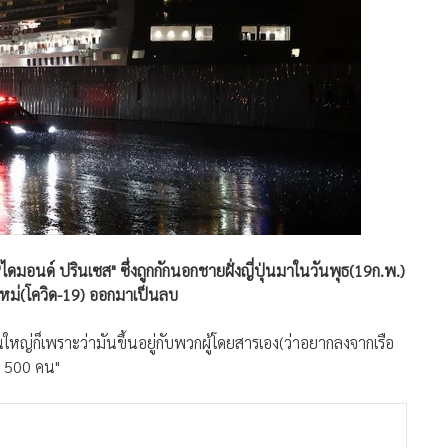
มอนด์ ปรินเซส" ซึ่งถูกกักนอกชายฝั่งญี่ปุ่นมาในวันพุธ(19ก.พ.)
์ใหม่(โควิด-19) ออกมาเป็นลบ
หญ่ก็เพราะว่ามันขึ้นอยู่กับพวกผู้โดยสารเอง(ว่าอยากลงจากเรือ
วๆ 500 คน"