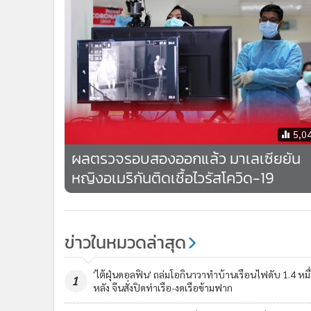
5,0
ผลตรวจรอบสองออกแล้ว มาเลเซียยัน
หญิงอเมริกันติดเชื้อไวรัสโควิด-19
ข่าวในหมวดล่าสุด
'ไต้ฝุ่นดอลฟิน' ถล่มโอกินาวาทำบ้านเรือนไฟดับ 1.4 หมื
1
หลัง จีนสั่งปิดท่าเรือ-งดเรือข้ามฟาก