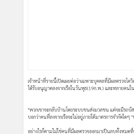
•
อินโดจีน
•
กองทุนรวม
•
Celeb Online
•
Factcheck
•
ญี่ปุ่น
•
News1
•
Gotomanager
เจ้าหน้าที่รายนี้เปิดเผยต่อว่าเฉพาะบุคคลที่มีผลตรวจโคว
ได้รับอนุญาตลงจากเรือในวันพุธ(19ก.พ.) และหลายคนในนั
"พวกเขาจะกลับบ้านโดยระบบขนส่งมวลชน แต่จะมีรถบัสนำ
บอกว่าคนที่ลงจากเรือจะไม่อยู่ภายใต้มาตรการจำกัดใดๆ
อย่างไรก็ตามไม่ใช่คนที่มีผลตรวจออกมาเป็นลบทั้งหมด