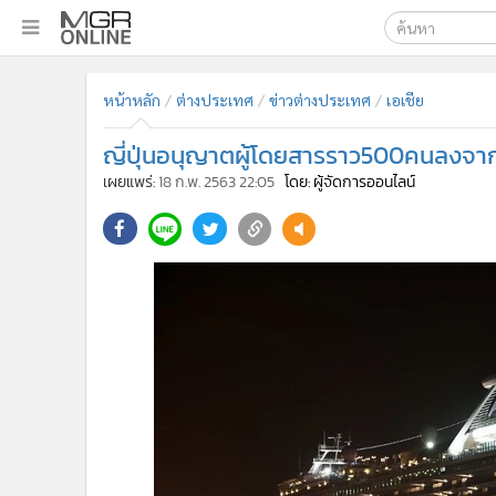
เลือกเครื่องมือท
•
หน้าหลัก
หน้าหลัก
ต่างประเทศ
ข่าวต่างประเทศ
เอเชีย
ค้นหา
•
ทันเหตุการณ์
Google
•
ภาคใต้
ญี่ปุ่นอนุญาตผู้โดยสารราว500คนลงจากเ
•
ภูมิภาค
MGR Onl
เผยแพร่:
18 ก.พ. 2563 22:05
โดย: ผู้จัดการออนไลน์
•
Online Section
ค้นหาขั
•
บันเทิง
•
ผู้จัดการรายวัน
•
คอลัมนิสต์
•
ละคร
•
CbizReview
•
Cyber BIZ
•
ผู้จัดกวน
•
Good health & Well-being
•
Green Innovation & SD